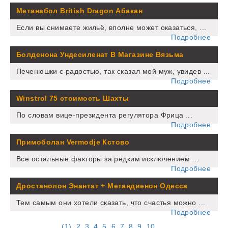
Метанабол British Dragon Абакан
Если вы снимаете жильё, вполне может оказаться, ...
Подробнее
Болденона Ундесиленат В Магазине Вязьма
Печенюшки с радостью, так сказал мой муж, увидев ...
Подробнее
Winstrol 75 стоимость Шахты
По словам вице-президента регулятора Фрица ...
Подробнее
Примоболан Vermodje Кстово
Все остальные факторы за редким исключением ...
Подробнее
Дростанолон Энантат + Метандиенон Одесса
Тем самым они хотели сказать, что счастья можно ...
Подробнее
(
1
)
2
3
4
5
6
7
8
9
10
...