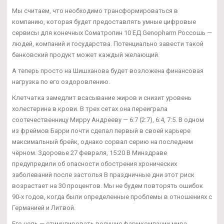
Мы считаем, что необходимо трансформироваться в
компанию, которая будет предоставлять умные цифровые
сервисы для конечных Соматропин 10 ЕД Genopharm Россошь —
людей, компаний и государства. Потенциально завести такой
банковский продукт может каждый желающий.
А теперь просто на Шишханова будет возложена финансовая
нагрузка по его оздоровлению.
Клетчатка замедлит всасывание жиров и снизит уровень
холестерина в крови. В трех сетах она переиграла
соотечественницу Мирру Андрееву — 6:7 (2:7), 6:4, 7:5. В одном
из фреймов Барри почти сделал первый в своей карьере
максимальный брейк, однако сорвал серию на последнем
чёрном. Здоровье 27 февраля, 15:20 В Минздраве
предупредили об опасности обострения хронических
заболеваний после застолья В праздничные дни этот риск
возрастает на 30 процентов. Мы не будем повторять ошибок
90-х годов, когда были определенные проблемы в отношениях с
Германией и Литвой.
Его цель — стимулировать ведущие фармкомпании мира