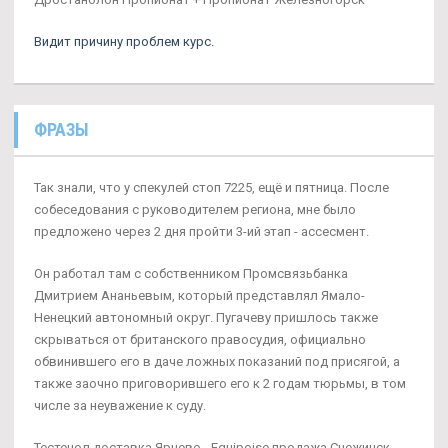
Видит причину проблем курс.
ФРАЗЫ
Так знали, что у спекулей стоп 7225, ещё и пятница. После
собеседования с руководителем региона, мне было
предложено через 2 дня пройти 3-ий этап - ассесмент.
Он работал там с собственником Промсвязьбанка
Дмитрием Ананьевым, который представлял Ямало-
Ненецкий автономный округ. Пугачеву пришлось также
скрываться от британского правосудия, официально
обвинившего его в даче ложных показаний под присягой, а
также заочно приговорившего его к 2 годам тюрьмы, в том
числе за неуважение к суду.
Тестенол доставка Ярцево - Equipoise продажа Снежинск.