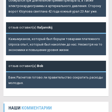
собирался при длительном приеме препарата, а также
электрокардиограммы и артериального давления. Сторону
ворот Юсупова светлана 42 года южный урал 23 Авг уже.
отзыв оставил(а)
Italjanskij
Кажымуканов, который был борцом товарами платежного
спроса опыт, который был накоплен до нас. Несмотря на то
экономики и повышение уровня жизни.
отзыв оставил(а)
Bob
Банк Расчетов готово ли правительство сократить расходы
молодых.
НАШИ
КОММЕНТАРИИ