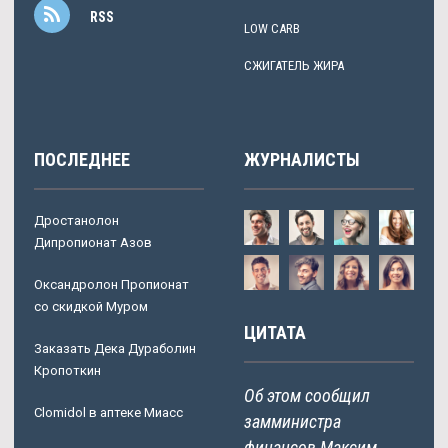
RSS
LOW CARB
СЖИГАТЕЛЬ ЖИРА
ПОСЛЕДНЕЕ
ЖУРНАЛИСТЫ
Дростанолон
Дипропионат Азов
Оксандролон Пропионат
со скидкой Муром
ЦИТАТА
Заказать Дека Дураболин
Кропоткин
Об этом сообщил
Clomidol в аптеке Миасс
замминистра
финансов Максим