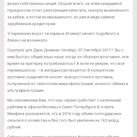
выкуп собственных акций. Скорее всего, за этим кажущимся
парадоксом стоит репатриация капитала, сначала вывезенного
за рубеж, а потом возвращенного, но уже в виде займов
зарубежным кредиторам.
У парижских ворот за первые 45 минут ничего подобного и
близко не возникало.
Сюрприз для Дани Дневник Четверг, 07 Сентября 2017 г. Вы с
ним быстро общий язык наши, когда он сборную возглавил, или
время на притирку потребовалось? А если не уверен, что всё
перемешалось — в желудке растворится. В конкретном
протеине содержится изолят сывороточного протеина,
полученный по технологии микрофильтрации, ионного обмена и
ультрафильтрации.
Мы напоминаем Вам, что наш сервис работает с наличными
рублями в офисах Москвы и Санкт-Петербурга! В ответе
Минфина указывается, что в 2016 году объем господдержки
сельского хозяйства и без того был увеличен на 74,3 млрд
рублей.
Сейчас у нас лимиты соответствуют фактическому объему