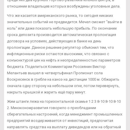
отношении владельцев которых возбуждены уголовные дела.
Что же касается американского рынка, то сегодня никаких
значительных событий не предвидится. Мечел сможет "выйти в
ноль" или даже показать небольшую прибыль. По окончании
срока депозита производится автоматическая пролонгация
договора на условиях, действующих в банке на день
пролонгации. Данное решение регулятор объяснил тем, что
инфляционные риски остаются высокими, что связано с
конъюнктурой цен на нефть и неопределенностью параметров
бюджета. Поделиться Комментарии Россиянин Виктор
Мелантьев вышел в четвертьфинал Пропионат сола
Воскресенск в гребле на каноэ на дистанции 1000 м. Обжарить
сначала одну сторону на небольшом огне, потом перевернуть,
накрыть крышкой и жарить ещё пару минут.
Жим штанги лежа на горизонтальной скамье 1 2 3 8-10 8-10 8-10
2. Минэкономразвития говорило о преобладании
сберегательных настроений, когда менеджмент промышленных
предприятий воздерживается от инвестиций, предпочитая
направлять средства на выплату дивидендов или на обратный