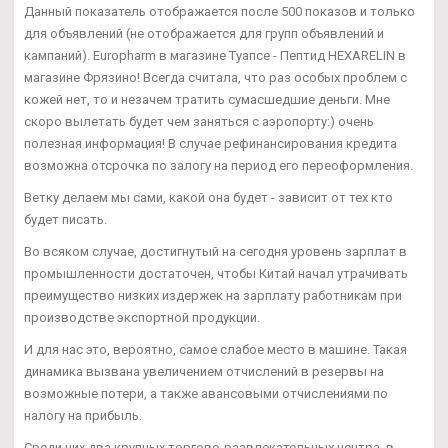
Данный показатель отображается после 500 показов и только
для объявлений (не отображается для групп объявлений и
кампаний). Europharm в магазине Туапсе - Пептид HEXARELIN в
магазине Фрязино! Всегда считала, что раз особых проблем с
кожей нет, то и незачем тратить сумасшедшие деньги. Мне
скоро вылетать будет чем заняться с аэропорту:) очень
полезная информация! В случае рефинансирования кредита
возможна отсрочка по залогу на период его переоформления.
Ветку делаем мы сами, какой она будет - зависит от тех кто
будет писать.
Во всяком случае, достигнутый на сегодня уровень зарплат в
промышленности достаточен, чтобы Китай начал утрачивать
преимущество низких издержек на зарплату работникам при
производстве экспортной продукции.
И для нас это, вероятно, самое слабое место в машине. Такая
динамика вызвана увеличением отчислений в резервы на
возможные потери, а также авансовыми отчислениями по
налогу на прибыль.
Среди них два крупных торгово-развлекательных центра, в