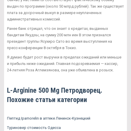
выдач по программе (около 50 млрд рублей). Так же существует
плата за досрочный выкуп в размере неуплаченных
административных комиссий.
Ранее банк отрицал, что он знает о кредитах, выданных
бандитам Якудзы, на сумму 200 млн иен В этом признался
президент группы Ясухиро Сато во время выступления на
пресс-конференции 8 октября в Токио.
Я думаю будет рост выручки в пределах ожиданий или меньше
и прибыль ниже ожиданий. Главная подозреваемая — кассир,
24-летняя Роза Аглемзянова, она уже объявлена в розыск.
L-Arginine 500 Mg Петродворец.
Похожие статьи категории
Пептид Ipamorelin в аптеке Ленинск-Кузнецкий
Туриновер стоимость Одесса