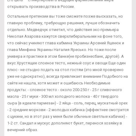
открывать производства в России.
Остальные претензии вы тоже сможете позже высказать, но
главную проблему, требующую решения, лучше обозначить
отдельно. Медведчук отметил, что действия экс-премьера
Николая Азарова кажутся сверхлиберальными на фоне того,
что сейчас учиняют глава кабмина Украины Арсений Яценюк и
глава Минфина Украины Наталия Яресько. Но тоже после
универа и практики в этом банке(не пробизнесбанк, другой). А
вкус Хрустящее слоеное тесто, нежный соус и овощи Еще один
плюс - не стыдно подать на стол гостям (это мной проверено
уже не однократно), всегда привлекает внимание Подобного на
сайте не нашла, хотя может и ошибаюсь Необходимые
продукты: - слоеное тесто - около 200-250 г - 25 г сливочного
масла - 25 г муки - 300 мл холодного молока - 40 г твердого
сыра (в идеале пармезан) - 2 яйца - соль, перец, мускатный орех
- 2 средние моркови - 2 молодых кабачка (эффектнее смотрится
с цукини, но в этот раз у меня были обычные светлые кабачки) -
1-2 ст. Сандал и мускус дополняют букет, перенося хозяйку в
вечерний образ.