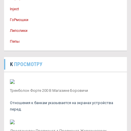
Inject
ГоРмошки
Липолики
Пепы
К
ПРОСМОТРУ
Тренболон Форте 200 В Магазине Боровичи
Отношения к банкам указывается на экранах устройства
перед.
Дростанолон Пропионат + Пропионат Железногорск