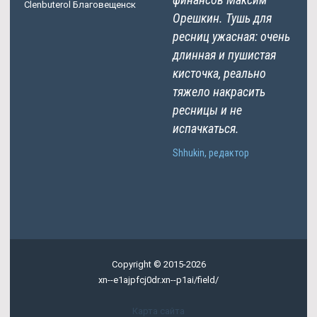
Clenbuterol Благовещенск
Орешкин. Тушь для
ресниц ужасная: очень
длинная и пушистая
кисточка, реально
тяжело накрасить
ресницы и не
испачкаться.
Shhukin, редактор
Copyright © 2015-2026
xn--e1ajpfcj0dr.xn--p1ai/field/
Карта сайта