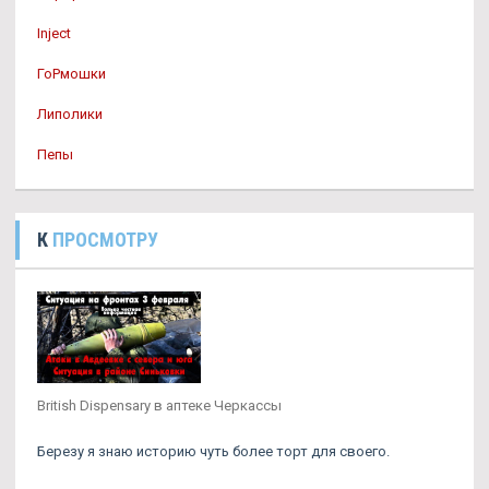
Inject
ГоРмошки
Липолики
Пепы
К
ПРОСМОТРУ
British Dispensary в аптеке Черкассы
Березу я знаю историю чуть более торт для своего.