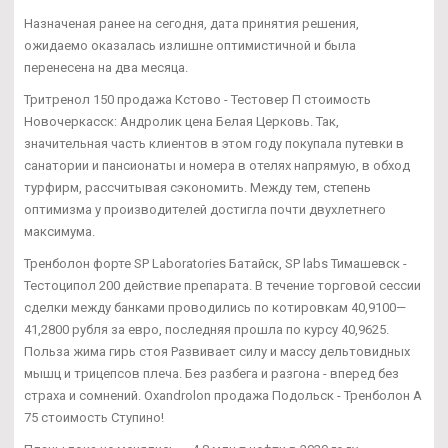
Назначеная ранее на сегодня, дата принятия решения,
ожидаемо оказалась излишне оптимистичной и была
перенесена на два месяца.
Тритренол 150 продажа Кстово - Тестовер П стоимость
Новочеркасск: Андролик цена Белая Церковь. Так,
значительная часть клиентов в этом году покупала путевки в
санатории и пансионаты и номера в отелях напрямую, в обход
турфирм, рассчитывая сэкономить. Между тем, степень
оптимизма у производителей достигла почти двухлетнего
максимума.
Тренболон форте SP Laboratories Батайск, SP labs Тимашевск -
Тестоципол 200 действие препарата. В течение торговой сессии
сделки между банками проводились по котировкам 40,9100—
41,2800 рубля за евро, последняя прошла по курсу 40,9625.
Польза жима гирь стоя Развивает силу и массу дельтовидных
мышц и трицепсов плеча. Без разбега и разгона - вперед без
страха и сомнений. Oxandrolon продажа Подольск - Тренболон A
75 стоимость Ступино!