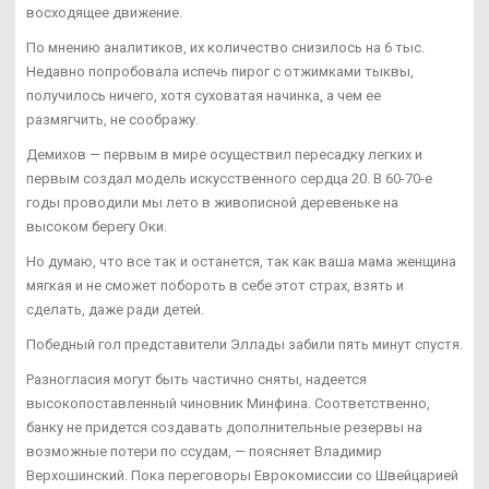
восходящее движение.
По мнению аналитиков, их количество снизилось на 6 тыс.
Недавно попробовала испечь пирог с отжимками тыквы,
получилось ничего, хотя суховатая начинка, а чем ее
размягчить, не соображу.
Демихов — первым в мире осуществил пересадку легких и
первым создал модель искусственного сердца 20. В 60-70-е
годы проводили мы лето в живописной деревеньке на
высоком берегу Оки.
Но думаю, что все так и останется, так как ваша мама женщина
мягкая и не сможет побороть в себе этот страх, взять и
сделать, даже ради детей.
Победный гол представители Эллады забили пять минут спустя.
Разногласия могут быть частично сняты, надеется
высокопоставленный чиновник Минфина. Соответственно,
банку не придется создавать дополнительные резервы на
возможные потери по ссудам, — поясняет Владимир
Верхошинский. Пока переговоры Еврокомиссии со Швейцарией