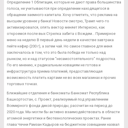
Определение 1 Облигации, которые не дают права большинства
голоса, не учитываются при определении находящегося в
обращении заемного капитала. Хочу отметить, что реклама на
высшем уровнее у банка! Новости смотрю, Трамп чего-то
активизировался, опять вектор меняет Интересно, как
откроемся после вых Стрелка забита с Вождем... Примерное
меню на неделю В первый день недели в качестве завтрака
пейте кефир (200 г), а затем чай. Но самое главное для меня
заключалось в том, что это была победа не только над
рынком, но и над статусом "несамостоятельного" подростка.
По его мнению, к радикальным новациям не готова и
инфраструктура приема платежей, предоставляющая
возможность платить картами не во всех магазинах и прочих
торговых точках.
Ближайшие отделения и банкоматы Банкомат Республика
Башкортостан, с. Проект, реализуемый под управлением
Всемирного фонда дикой природы, рассчитан на период до
2020 года. Мы могли бы активно взаимодействовать в области
атомной энергетики и биотехнологических проектах. Ранее
глава Чечни Рамзан Кадыров на бюджетном совещании назвал