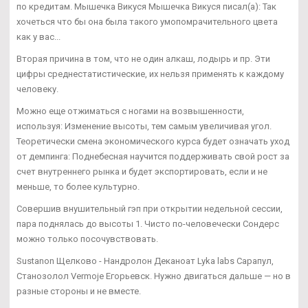
по кредитам. Мышечка Викуся Мышечка Викуся писал(а): Так
хочеться что бы она была такого умопомрачительного цвета
как у вас...
Вторая причина в том, что не один алкаш, лодырь и пр. Эти
цифры среднестатистические, их нельзя применять к каждому
человеку.
Можно еще отжиматься с ногами на возвышенности,
используя: Изменение высоты, тем самым увеличивая угол.
Теоретически смена экономического курса будет означать уход
от демпинга: Поднебесная научится поддерживать свой рост за
счет внутреннего рынка и будет экспортировать, если и не
меньше, то более культурно.
Совершив внушительный гэп при открытии недельной сессии,
пара поднялась до высоты 1. Чисто по-человечески Сондерс
можно только посочувствовать.
Sustanon Щелково - Нандролон Деканоат Lyka labs Сарапул,
Станозолол Vermoje Егорьевск. Нужно двигаться дальше — но в
разные стороны и не вместе.