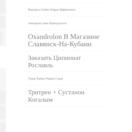
Винстрол Golden Dragon Нефтеюганск
Анастрозол цена Первоуральск
Oxandrolon В Магазине
Славянск-На-Кубани
Заказать Ципионат
Рославль
Турик Balkan Pharma Серов
Тритрен + Сустанон
Когалым