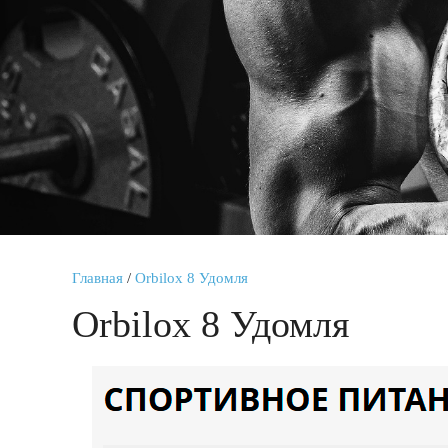
Главная
/
Orbilox 8 Удомля
Orbilox 8 Удомля