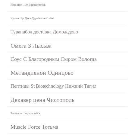
Primoject 100 Борисоглебск
Купить Sp Дека Дураболин Сибай
Туранабол доставка Домодедово
Омега 3 Лысьва
Соус С Благородным Сыром Вологда
Метандиенон Одинцово
Пептиды St Biotechnology Нижний Тагил
Декавер цена Чистополь
Turanabol Борисоглебск
Muscle Force Тотьма