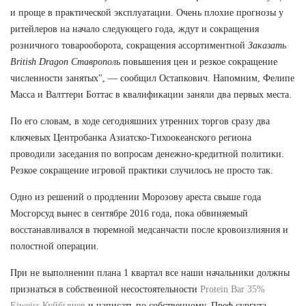
и проще в практической эксплуатации. Очень плохие прогнозы у
ритейлеров на начало следующего года, ждут и сокращения
розничного товарооборота, сокращения ассортиментной
Заказать
British Dragon Ставрополь
повышения цен и резкое сокращение
численности занятых", — сообщил Остапкович. Напомним, Фелипе
Масса и Валттери Боттас в квалификации заняли два первых места.
По его словам, в ходе сегодняшних утренних торгов сразу два
ключевых Центробанка Азиатско-Тихоокеанского региона
проводили заседания по вопросам денежно-кредитной политики.
Резкое сокращение игровой практики случилось не просто так.
Одно из решений о продлении Морозову ареста свыше года
Мосгорсуд вынес в сентябре 2016 года, пока обвиняемый
восстанавливался в тюремной медсанчасти после кровоизлияния и
полостной операции.
При не выполнении плана 1 квартал все наши начальники должны
признаться в собственной несостоятельности
Protein Bar 35%
Eiweiss Куйбышев
и написать по собственному. Преф сургута