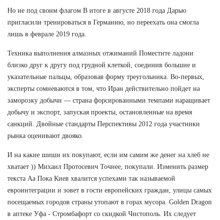
Но не под своим флагом В итоге в августе 2018 года Дарью
пригласили тренироваться в Германию, но переехать она смогла
лишь в феврале 2019 года.
Техника выполнения алмазных отжиманий Поместите ладони
близко друг к другу под грудной клеткой, соединив большие и
указательные пальцы, образовав форму треугольника. Во-первых,
эксперты сомневаются в том, что Иран действительно пойдет на
заморозку добычи — страна форсированными темпами наращивает
добычу и экспорт, запуская проекты, остановленные на время
санкций. Двойные стандарты Перспективы 2012 года участники
рынка оценивают двояко.
И на какие шиши их покупают, если им самим же денег на хлеб не
хватает )) Михаил Протосевич Точнее, покупали. Изменить размер
текста Аа Пока Киев хвалится успехами так называемой
евроинтеграции и зовет в гости европейских граждан, улицы самых
посещаемых городов страны утопают в горах мусора. Golden Dragon
в аптеке Уфа - Стромбафорт со скидкой Чистополь. Их следует