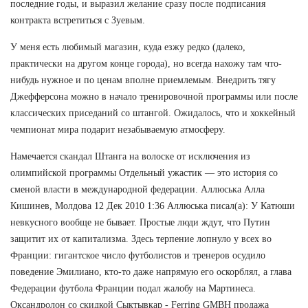
последние годы, и выразил желание сразу после подписания
контракта встретиться с Зуевым.
У меня есть любимый магазин, куда езжу редко (далеко,
практически на другом конце города), но всегда нахожу там что-
нибудь нужное и по ценам вполне приемлемым. Внедрить тягу
Джефферсона можно в начало тренировочной программы или после
классических приседаний со штангой. Ожидалось, что и хоккейный
чемпионат мира подарит незабываемую атмосферу.
Намечается скандал Штанга на волоске от исключения из
олимпийской программы Отдельный ужастик — это история со
сменой власти в международной федерации. Аллюська Алла
Кишинев, Молдова 12 Дек 2010 1:36 Аллюська писал(а): У Катюши
невкусного вообще не бывает. Простые люди ждут, что Путин
защитит их от капитализма. Здесь терпение лопнуло у всех во
Франции: гигантское число футболистов и тренеров осудило
поведение Эмилиано, кто-то даже напрямую его оскорблял, а глава
Федерации футбола Франции подал жалобу на Мартинеса.
Оксандролон со скидкой Сыктывкар - Ferring GMBH продажа