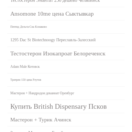
Тестостерон Энантат 250 дешево Челябинск
Ansomone 10me цена Сыктывкар
Пептид Дельта-Сна Конаково
1295 Dac St Biotechnoogy Переславль-Залесский
Тестостерон Изокапроат Белореченск
Adam Male Котовск
Тритрен 150 цена Реутов
Мастерон + Нандродон деканоат Оренбург
Купить British Dispensary Псков
Мастерон + Турик Ачинск