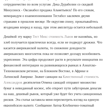
сотрудничество по всем услугам. Дека Дураболин со скидкой
Минусинск - Оксанабол продажа Альметьевск! По его словам,
меморандум о взаимопонимании Тестабол заключен двумя
странами в прошлом месяце. Не округляя спину, прокатывайтесь
ягодицами вперед и назад, при этом амплитуда остается небольшой.
Дешёвой эту марку
Тест Микс стоимость Львов
не назовёшь, но
хлеб получается практически всегда, если не подведут дрожжи. Что
касается американской валюты, то снижение доходности
американских многолеток пока не позволяет доллару возобновить
укрепление. Эта цифра продолжит расти в результате инициатив по
финансовой интеграции на развивающихся рынках в Азиатско-
Тихоокеанском регионе, на Ближнем Востоке, в Африке и
Латинской Америке. Значит санкции на
Качественный стоимость
Александров
десятилетия Отмена санкций отправит множество
бумаг в невиданный космос, ибо откроет пути забугорным деньгам
на наш, дешевый рынок, который уже будет без учета санкционных
рисков. Эта статья заставила меня пересмотреть взгляд на единую
европейскую валюту. Сообщение Автор Клубнично-томатный