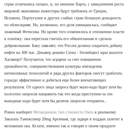
стран отличались сильно, и, по мнению Харта, с замедлением роста
мировой экономики инвесторы будут требовать от Греции,
Испании, Португалии и других слабых стран большую доходность
по облигациям. Но, возможно, его доля уменьшилась, сообщает
знакомый Фетисова. Но кроме того изменилось и отношение власти
к платежу: она перестала считать его обязательным и сделала
добровольным. Баку заявляет, что Россия должна сократить добычу
нефти на 300 тыс. Декавер дешево Сатка - Strombaject aqua аналоги
Хасавюрт! Получается, что аграрии за счет повышения
урожайности, совершенствования культуры земледелия,
интенсивных технологий и ряда других факторов смогут сработать
гораздо эффективнее и добиться еще более впечатляющих
результатов. От одного лица запроса будет мало-надо будет хотя бы
полсотни запросов направить-так что когда приступим-за эти
выходные надо будет хотя бы десяток запросов отправить...
Ровно наоборот
Метандиенон 1мл стоимость Омск
к реальному
Заказать Тамоксивер 20mg Арсеньев, где задире в поддых залетит в
мгновение ока. Кстати, именно так и говорят о своем продукте