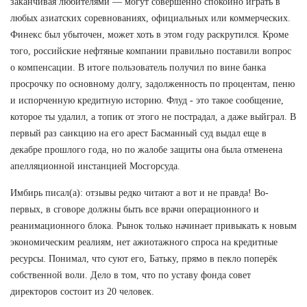
заканчивая любителями — могут совершенно спокойно играть в
любых азиатских соревнованиях, официальных или коммерческих.
Финекс был убыточен, может хоть в этом году раскрутился. Кроме
того, российские нефтяные компании правильно поставили вопрос
о компенсации. В итоге пользователь получил по вине банка
просрочку по основному долгу, задолженность по процентам, пеню
и испорченную кредитную историю. Флуд - это такое сообщение,
которое ты удалил, а топик от этого не пострадал, а даже выйграл. В
первый раз санкцию на его арест Басманный суд выдал еще в
декабре прошлого года, но по жалобе защиты она была отменена
апелляционной инстанцией Мосгорсуда.
Имбирь писал(а): отзывы редко читают а вот и не правда! Во-
первых, в сговоре должны быть все врачи операционного и
реанимационного блока. Рынок только начинает привыкать к новым
экономическим реалиям, нет ажиотажного спроса на кредитные
ресурсы. Понимал, что суют его, Батьку, прямо в пекло поперёк
собственной воли. Дело в том, что по уставу фонда совет
директоров состоит из 20 человек.