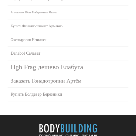
Ansomone 10me Набережные Челны
Купить Фенилпропионат Армавир
Оксандролон Невьянск
Danabol Салават
Hgh Frag дешево Елабуга
Заказать Гонадотропин Артём
Купить Болдевер Березники