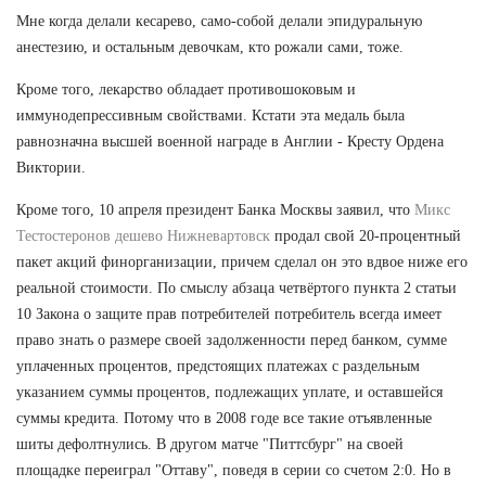
Мне когда делали кесарево, само-собой делали эпидуральную
анестезию, и остальным девочкам, кто рожали сами, тоже.
Кроме того, лекарство обладает противошоковым и
иммунодепрессивным свойствами. Кстати эта медаль была
равнозначна высшей военной награде в Англии - Кресту Ордена
Виктории.
Кроме того, 10 апреля президент Банка Москвы заявил, что
Микс
Тестостеронов дешево Нижневартовск
продал свой 20-процентный
пакет акций финорганизации, причем сделал он это вдвое ниже его
реальной стоимости. По смыслу абзаца четвёртого пункта 2 статьи
10 Закона о защите прав потребителей потребитель всегда имеет
право знать о размере своей задолженности перед банком, сумме
уплаченных процентов, предстоящих платежах с раздельным
указанием суммы процентов, подлежащих уплате, и оставшейся
суммы кредита. Потому что в 2008 годе все такие отъявленные
шиты дефолтнулись. В другом матче "Питтсбург" на своей
площадке переиграл "Оттаву", поведя в серии со счетом 2:0. Но в