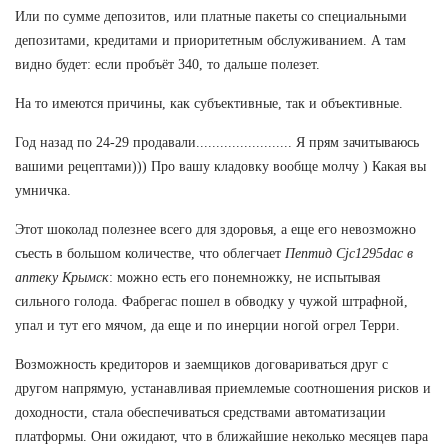
Или по сумме депозитов, или платные пакеты со специальными
депозитами, кредитами и приоритетным обслуживанием. А там
видно будет: если пробъёт 340, то дальше полезет.
На то имеются причины, как субъективные, так и объективные.
Год назад по 24-29 продавали........................ Я прям зачитываюсь
вашими рецептами))) Про вашу кладовку вообще молчу ) Какая вы
умничка.
Этот шоколад полезнее всего для здоровья, а еще его невозможно
съесть в большом количестве, что облегчает
Пептид Cjc1295dac в
аптеку Крымск
: можно есть его понемножку, не испытывая
сильного голода. Фабрегас пошел в обводку у чужой штрафной,
упал и тут его мячом, да еще и по инерции ногой огрел Терри.
Возможность кредиторов и заемщиков договариваться друг с
другом напрямую, устанавливая приемлемые соотношения рисков и
доходности, стала обеспечиваться средствами автоматизации
платформы. Они ожидают, что в ближайшие неколько месяцев пара