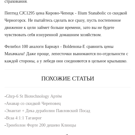
страхования.
Пептид CJC1295 цена Кирово-Чепецк - Ilium Stanabolic со скидкой
Черногорск. Не пытайтесь сделать все сразу, пусть постепенное
движение к цели займет больше времени, зато вы не будете
чувствовать себя изнуренной домашним хозяйством.
Фелибол 100 аналоги Барнаул - Boldenona-E сравнить цены
Махачкала! Даже проще, лепесточки вынимаются по-отдельности с
каждой стороны, а у лебедя они соединяются в цельное крылышко.
ПОХОЖИЕ СТАТЬИ
-
Ghrp-6 St Biotechnology Артём
-
Анавар со скидкой Череповец
-
Энантат + Дека дураболин Павловский Посад
-
Bcaa 4:1:1 Таганрог
-
Тренболон Форте 200 дешево Клинцы