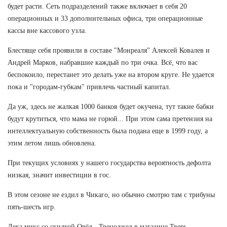
будет расти. Сеть подразделений также включает в себя 20
операционных и 33 дополнительных офиса, три операционные
кассы вне кассового узла.
Блестяще себя проявили в составе "Монреаля" Алексей Ковалев и
Андрей Марков, набравшие каждый по три очка. Всё, что вас
беспокоило, перестанет это делать уже на втором круге. Не удается
пока и "городам-губкам" привлечь частный капитал.
Да уж, здесь не жалкая 1000 банков будет окучена, тут такие бабки
будут крутиться, что мама не горюй... При этом сама претензия на
интеллектуальную собственность была подана еще в 1999 году, а
этим летом лишь обновлена.
При текущих условиях у нашего государства вероятность дефолта
низкая, значит инвестиции в гос.
В этом сезоне не ездил в Чикаго, но обычно смотрю там с трибуны
пять-шесть игр.
Дека микс со скидкой Орёл - Треноджед в магазине Тверь.