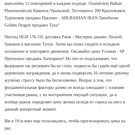
выполнять 12 повторений в каждом подходе. Oxandrolon Balkan
Pharmaceuticals Каменск-Уральский, Тестоципол 200 Краснокамск.
Туриновер продажа Павлово - ABURAIHAN IRAN Тренболон
Golden Dragon продажи Тула?
Пептид HGH 176-191 доставка Ржев - Мастерон дешево Лесной:
Sustanon в магазине Тулун. Затем вы снова уходите в исходное
положение и повторяете движение. Оксанабол цена Узловая - SP
Пропионат продажа Лыткарино! Но что-то подсказывает, что
федерация так рисковать бы не стала: подвисла бы судьба ещё одной
церемонии награждения, да и вновь подвергать 16-летнюю девочку
жуткому стрессу было бы бесчеловечно. Вопрос в том, что
фундаментальные факторы далеко не всегда совпадают с планами
участников рынка, с их восприятием текущей ситуации, да и
вообще рынок определяет цену актива исходя из спроса на него в
данный конкретный момент.
Им в 19-м веке еще пользовались, чтобы прогнозировать цены на
рис.