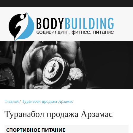
Главная
/
Туранабол продажа Арзамас
Туранабол продажа Арзамас