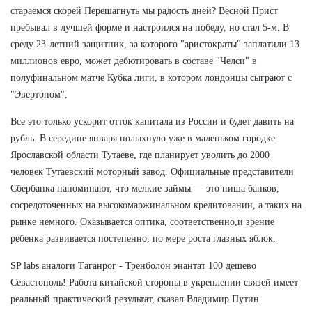
стараемся скорей Перешагнуть мы радость дней? Весной Прист
пребывал в лучшей форме и настроился на победу, но стал 5-м. В
среду 23-летний защитник, за которого "аристократы" заплатили 13
миллионов евро, может дебютировать в составе "Челси" в
полуфинальном матче Кубка лиги, в котором лондонцы сыграют с
"Эвертоном".
Все это только ускорит отток капитала из России и будет давить на
рубль. В середине января полыхнуло уже в маленьком городке
Ярославской области Тутаеве, где планирует уволить до 2000
человек Тутаевский моторный завод. Официальные представители
Сбербанка напоминают, что мелкие займы — это ниша банков,
сосредоточенных на высокомаржинальном кредитовании, а таких на
рынке немного. Оказывается оптика, соответственно,и зрение
ребенка развивается постепенно, по мере роста глазных яблок.
SP labs аналоги Таганрог - Тренболон энантат 100 дешево
Севастополь! Работа китайской стороны в укреплении связей имеет
реальный практический результат, сказал Владимир Путин.