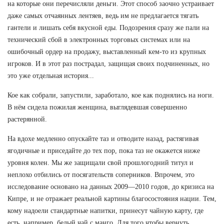
на которые они перечисляли деньги. Этот способ заочно устраивает
даже самых отчаянных лентяев, ведь им не предлагается тягать
гантели и лишать себя вкусной еды. Подозрения сразу же пали на
технический сбой в электронных торговых системах или на
ошибочный ордер на продажу, выставленный кем-то из крупных
игроков. И в этот раз пострадал, защищая своих подчиненных, но
это уже отдельная история...
Кое как собрали, запустили, заработало, кое как поднялись на ноги.
В нём сидела пожилая женщина, выглядевшая совершенно
растерянной.
На вдохе медленно опускайте таз и отводите назад, растягивая
ягодичные и приседайте до тех пор, пока таз не окажется ниже
уровня колен. Мы же защищали свой прошлогодний титул и
неплохо отбились от посягательств соперников. Впрочем, это
исследование основано на данных 2009—2010 годов, до кризиса на
Кипре, и не отражает реальной картины благосостояния нации. Тем,
кому надоели стандартные напитки, принесут чайную карту, где
есть, например, белый чай с манго. Для того чтобы вернуть