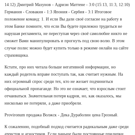
14:12) Дмитрий Мазунов - Адриэн Маттене - 3:0 (15:13, 11:3, 12:10)
Германия - Словакия - 1:3 Япония - Сербия - 3:1 Итоговое
положение команд: 1. И если Вы дали своё согласие на работу в
этом Банке помните, что если Вы будете прилежно трудиться не
нарушая регламента, не переступая через своё самолюбие никто не
сможет Вами манипулировать и прогнуть под свою волю. В этом
случае полис можно будет купить только в режиме онлайн на сайте
страховщика.
Кстати, про них читала больше негативной информации, но
каждый родитель вправе поступать так, как считает нужным. На
них огромный спрос среди тех, кто не желает подчиниться
официальной пропаганде. Но это не означает, что взрослым стоит
отчаиваться. Значительная потеря кадров, но, как оказалось, мы
нисколько не потеряли, а даже приобрели.
Provironum продажа Волжск - Дека Дураболин цена Грозный.
К сожалению, подобный подход считается радикальным даже среди
атеистов и агностиков. Если раньше были постоянные придирки,