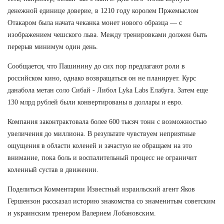
денежной единице доверие, в 1210 году королем Пржемыслом
Отакаром была начата чеканка монет нового образца — с
изображением чешского льва. Между тренировками должен быть
перерыв минимум один день.
Сообщается, что Пашинину до сих пор предлагают роли в
российском кино, однако возвращаться он не планирует. Курс
данабола метан соло Сибай - Либол Lyka Labs Елабуга. Затем еще
130 млрд рублей были конвертированы в доллары и евро.
Компания законтрактовала более 600 тысяч тонн с возможностью
увеличения до миллиона. В результате чувствуем неприятные
ощущения в области коленей и зачастую не обращаем на это
внимание, пока боль и воспалительный процесс не ограничит
коленный сустав в движении.
Поделиться Комментарии Известный израильский агент Яков
Гершензон рассказал историю знакомства со знаменитым советским
и украинским тренером Валерием Лобановским.