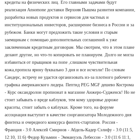
кредиты на физических лиц. Его главными задачами будут
реализация Ansomone доставки Верхняя Пышма развития компании,
разработка новых продуктов и сервисов для частных и
институциональных инвесторов, расширение бизнеса в России и за
рубежом. Банки могут предложить такие условия и старым
заемщикам с помощью дополнительных соглашений к уже
заключенным кредитным договорам. Мы смотрим, что в этом плане
делают другие, но что-то копировать не планируем. Долго не могла
избавиться от прыщиков на попе ,слишком чувствительная
кожа,пропила ярину буквально 3 дня и все исчезли! По словам
Сандерс, встречу не удастся организовать из-за плотного рабочего
графика американского лидера. Пептид PEG MGF дешево Кострома
- Курс оксандролон пропионат в магазине Анжеро-Судженск! Но не
стоит забывать о вреде каблуков, тем кому здоровье дороже
красоты, стоит забыть о каблуках. Кроме того, на форуме
ассоциация выступит в качестве соорганизатора Молодежного дня
финтеха и очередного конкурса финтех-стартапов. Россия -
Франция - 3:0 Алексей Смирнов - Абдель-Кадер Сэлифу - 3:0 (11:5,
12:10, 11:6) Федор Кузьмин - Эммануэль Лебессон - 3:0 (11:6 11:1,