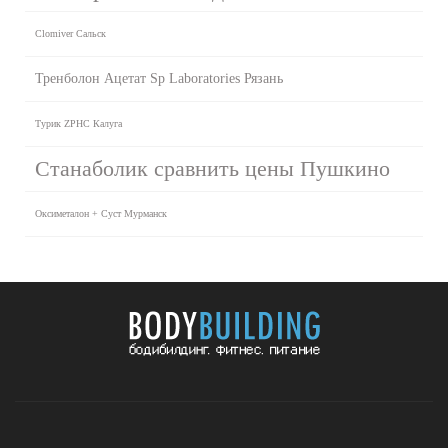
Clomiver Сальск
Тренболон Ацетат Sp Laboratories Рязань
Турик ZPHC Калуга
Станаболик сравнить цены Пушкино
Оксиметалон + Суст Мурманск