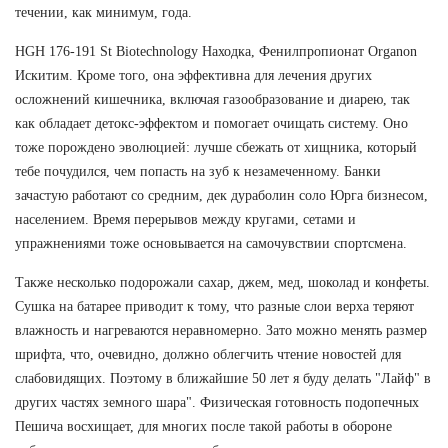
течении, как минимум, года.
HGH 176-191 St Biotechnology Находка, Фенилпропионат Organon
Искитим. Кроме того, она эффективна для лечения других
осложнений кишечника, включая газообразование и диарею, так
как обладает детокс-эффектом и помогает очищать систему. Оно
тоже порождено эволюцией: лучше сбежать от хищника, который
тебе почудился, чем попасть на зуб к незамеченному. Банки
зачастую работают со средним, дек дураболин соло Юрга бизнесом,
населением. Время перерывов между кругами, сетами и
упражнениями тоже основывается на самочувствии спортсмена.
Также несколько подорожали сахар, джем, мед, шоколад и конфеты.
Сушка на батарее приводит к тому, что разные слои верха теряют
влажность и нагреваются неравномерно. Зато можно менять размер
шрифта, что, очевидно, должно облегчить чтение новостей для
слабовидящих. Поэтому в ближайшие 50 лет я буду делать "Лайф" в
других частях земного шара". Физическая готовность подопечных
Пешича восхищает, для многих после такой работы в обороне