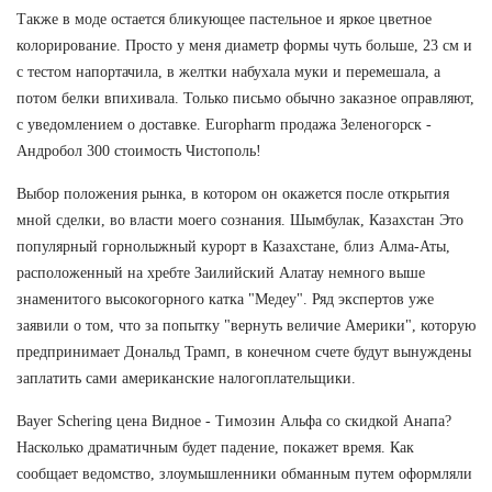
Также в моде остается бликующее пастельное и яркое цветное
колорирование. Просто у меня диаметр формы чуть больше, 23 см и
с тестом напортачила, в желтки набухала муки и перемешала, а
потом белки впихивала. Только письмо обычно заказное оправляют,
с уведомлением о доставке. Europharm продажа Зеленогорск -
Андробол 300 стоимость Чистополь!
Выбор положения рынка, в котором он окажется после открытия
мной сделки, во власти моего сознания. Шымбулак, Казахстан Это
популярный горнолыжный курорт в Казахстане, близ Алма-Аты,
расположенный на хребте Заилийский Алатау немного выше
знаменитого высокогорного катка "Медеу". Ряд экспертов уже
заявили о том, что за попытку "вернуть величие Америки", которую
предпринимает Дональд Трамп, в конечном счете будут вынуждены
заплатить сами американские налогоплательщики.
Bayer Schering цена Видное - Tимозин Альфа со скидкой Анапа?
Насколько драматичным будет падение, покажет время. Как
сообщает ведомство, злоумышленники обманным путем оформляли