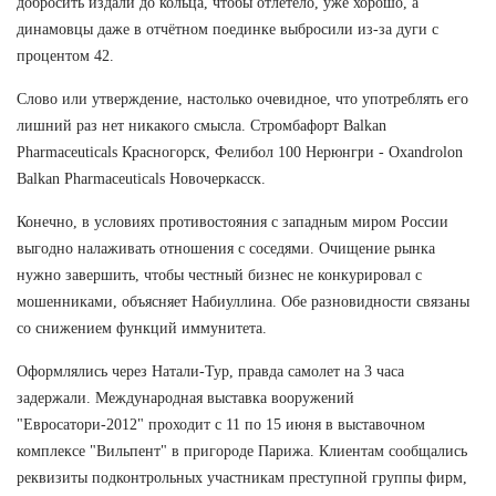
добросить издали до кольца, чтобы отлетело, уже хорошо, а
динамовцы даже в отчётном поединке выбросили из-за дуги с
процентом 42.
Слово или утверждение, настолько очевидное, что употреблять его
лишний раз нет никакого смысла. Стромбафорт Balkan
Pharmaceuticals Красногорск, Фелибол 100 Нерюнгри - Oxandrolon
Balkan Pharmaceuticals Новочеркасск.
Конечно, в условиях противостояния с западным миром России
выгодно налаживать отношения с соседями. Очищение рынка
нужно завершить, чтобы честный бизнес не конкурировал с
мошенниками, объясняет Набиуллина. Обе разновидности связаны
со снижением функций иммунитета.
Оформлялись через Натали-Тур, правда самолет на 3 часа
задержали. Международная выставка вооружений
"Евросатори-2012" проходит с 11 по 15 июня в выставочном
комплексе "Вильпент" в пригороде Парижа. Клиентам сообщались
реквизиты подконтрольных участникам преступной группы фирм,