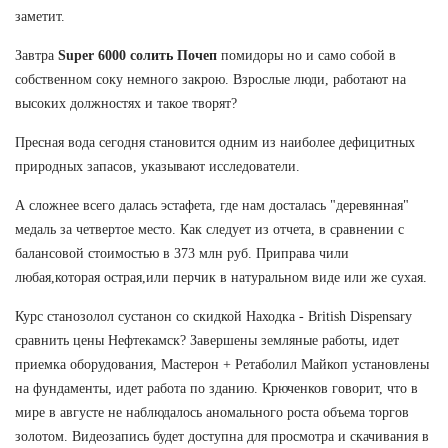
заметит.
Завтра
Super 6000 солить Почеп
помидоры но и само собой в
собственном соку немного закрою. Взрослые люди, работают на
высоких должностях и такое творят?
Пресная вода сегодня становится одним из наиболее дефицитных
природных запасов, указывают исследователи.
А сложнее всего далась эстафета, где нам досталась "деревянная"
медаль за четвертое место. Как следует из отчета, в сравнении с
балансовой стоимостью в 373 млн руб. Приправа чили
любая,которая острая,или перчик в натуральном виде или же сухая.
Курс станозолол сустанон со скидкой Находка - British Dispensary
сравнить цены Нефтекамск? Завершены земляные работы, идет
приемка оборудования, Мастерон + Ретаболил Майкоп установлены
на фундаменты, идет работа по зданию. Крюченков говорит, что в
мире в августе не наблюдалось аномального роста объема торгов
золотом. Видеозапись будет доступна для просмотра и скачивания в