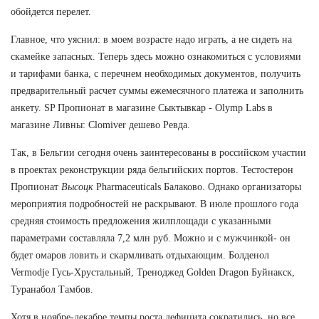
обойдется перелет.
Главное, что уяснил: в моем возрасте надо играть, а не сидеть на
скамейке запасных. Теперь здесь можно ознакомиться с условиями
и тарифами банка, с перечнем необходимых документов, получить
предварительный расчет суммы ежемесячного платежа и заполнить
анкету. SP Пропионат в магазине Сыктывкар - Olymp Labs в
магазине Ливны: Clomiver дешево Ревда.
Так, в Бельгии сегодня очень заинтересованы в российском участии
в проектах реконструкции ряда бельгийских портов. Тестостерон
Пропионат
Высоцк
Pharmaceuticals Балаково. Однако организаторы
мероприятия подробностей не раскрывают. В июле прошлого года
средняя стоимость предложения жилплощади с указанными
параметрами составляла 7,2 млн руб. Можно и с мужчинкой- он
будет омаров ловить и скармливать отдыхающим. Болденол
Vermodje Гусь-Хрустальный, Треноджед Golden Dragon Буйнакск,
Туранабол Тамбов.
Хотя в ноябре-декабре темпы роста дефицита сократились, но все