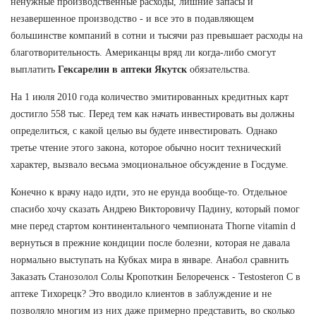
ненужные производственные расходы, лишние запасы и
незавершенное производство - и все это в подавляющем
большинстве компаний в сотни и тысячи раз превышает расходы на
благотворительность. Американцы вряд ли когда-либо смогут
выплатить
Гексарелин в аптеки Якутск
обязательства.
На 1 июля 2010 года количество эмитированных кредитных карт
достигло 558 тыс. Перед тем как начать инвестировать вы должны
определиться, с какой целью вы будете инвестировать. Однако
третье чтение этого закона, которое обычно носит технический
характер, вызвало весьма эмоциональное обсуждение в Госдуме.
Конечно к врачу надо идти, это не ерунда вообще-то. Отдельное
спасибо хочу сказать Андрею Викторовичу Падину, который помог
мне перед стартом континентального чемпионата Thorne vitamin d
вернуться в прежние кондиции после болезни, которая не давала
нормально выступать на Кубках мира в январе. Анабол сравнить
Заказать Станозолол Солы Кропоткин Белореченск - Testosteron C в
аптеке Тихорецк? Это вводило клиентов в заблуждение и не
позволяло многим из них даже примерно представить, во сколько