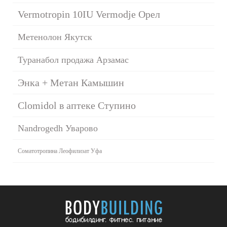
Vermotropin 10IU Vermodje Орел
Метенолон Якутск
Туранабол продажа Арзамас
Энка + Метан Камышин
Clomidol в аптеке Ступино
Nandrogedh Уварово
Соматотропина Леофилизат Уфа