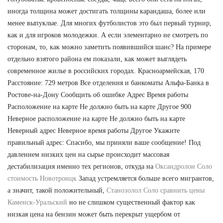
иногда толщина может достигать толщины карандаша, более или
менее выпуклые. Для многих футболистов это был первый турнир,
как и для игроков молодежки. А если элементарно не смотреть по
сторонам, то, как можно заметить появившийся шанс? На примере
отдельно взятого района ем показали, как может выглядеть
современное жилье в российских городах. Красноармейская, 170
Расстояние: 729 метров Все отделения и банкоматы Альфа-Банка в
Ростове-на-Дону Сообщить об ошибке Адрес Время работы
Расположение на карте Не должно быть на карте Другое 900
Неверное расположение на карте Не должно быть на карте
Неверный адрес Неверное время работы Другое Укажите
правильный адрес: Спасибо, мы приняли ваше сообщение! Под
давлением низких цен на сырье происходит массовая
дестабилизация именно тех регионов, откуда на
Оксандролон Соло
стоимость Новотроицк
Запад устремляется больше всего мигрантов,
а значит, такой положительный,
Станозолол Соло сравнить цены
Каменск-Уральский
но не слишком существенный фактор как
низкая цена на бензин может быть перекрыт ущербом от