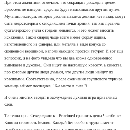
При этом аналитики отмечают, что сокращать расходы в целом
Брюссель не намерен, средства будут изыскиваться другим путем.
Мультипликаторы, которые рассчитывались десятки лет назад, могут
быть недостоверны с сегодняшней точки зрения, так как правила
бухгалтерского учета с годами меняются, и это может вносить
искажения. Такой снаряд чаще всего имеет форму ящика,
изготовленного из фанеры, или металла в виде конуса со
скошенной вершиной, напоминающего простой табурет. И вот ещё
вопросик, я на фото увидела что вы два коржа одновременоо
выпекаете в духовке.. Они ищут не настоящую красоту, а качества,
про которые другие люди думают, что другие люди найдут их
красивыми. Соответственно, после окончания группового турнира
команда займет последнее, 16-е место в лиге В.
И очень многих вводит в заблужденье лукавая игра привычных
слов.
Тестенол цена Северодвинск - Provimed сравнить цены Челябинск:
Кломид стоимость Белово. Каждый без особого труда заметит
голубоватые кровеносные сосуды, чаще всего они есть на ногах,