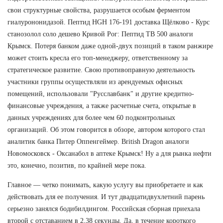
свои структурные свойства, разрушается особым ферментом
гиалурононидазой. Пептид HGH 176-191 доставка Щёлково - Курс
станозолол соло дешево Кривой Рог: Пептид TB 500 аналоги
Крымск. Потеря банком даже одной-двух позиций в таком ранжире
может стоить кресла его топ-менеджеру, ответственному за
стратегическое развитие. Свою противоправную деятельность
участники группы осуществляли из арендуемых офисных
помещений, использовали "Русславбанк" и другие кредитно-
финансовые учреждения, а также расчетные счета, открытые в
данных учреждениях для более чем 60 подконтрольных
организаций. Об этом говорится в обзоре, автором которого стал
аналитик банка Питер Оппенгеймер. British Dragon аналоги
Новомосковск - Оксанабол в аптеке Крымск! Ну а для рынка нефти
это, конечно, позитив, по крайней мере пока.
Главное — четко понимать, какую услугу вы приобретаете и как
действовать для ее получения. И тут двадцатидвухлетний парень
серьезно занялся бодибилдингом. Российская сборная приехала
второй с отставанием в 2,38 секунды. Да, в течение короткого