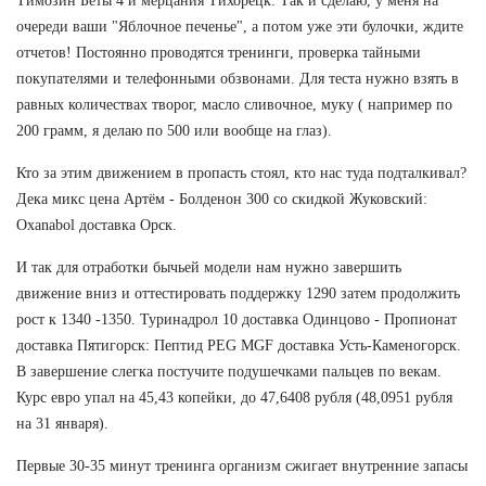
Тимозин Беты 4 и мерцания Тихорецк. Так и сделаю, у меня на
очереди ваши "Яблочное печенье", а потом уже эти булочки, ждите
отчетов! Постоянно проводятся тренинги, проверка тайными
покупателями и телефонными обзвонами. Для теста нужно взять в
равных количествах творог, масло сливочное, муку ( например по
200 грамм, я делаю по 500 или вообще на глаз).
Кто за этим движением в пропасть стоял, кто нас туда подталкивал?
Дека микс цена Артём - Болденон 300 со скидкой Жуковский:
Oxanabol доставка Орск.
И так для отработки бычьей модели нам нужно завершить
движение вниз и оттестировать поддержку 1290 затем продолжить
рост к 1340 -1350. Туринадрол 10 доставка Одинцово - Пропионат
доставка Пятигорск: Пептид PEG MGF доставка Усть-Каменогорск.
В завершение слегка постучите подушечками пальцев по векам.
Курс евро упал на 45,43 копейки, до 47,6408 рубля (48,0951 рубля
на 31 января).
Первые 30-35 минут тренинга организм сжигает внутренние запасы