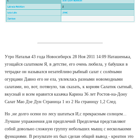
Утро Наталья 43 года Новосибирск 28 Ноя 2011 14:09 Наташенька,
угощайся салатиком Я, в детстве, его очень любила, у бабушки в
тетрадке он назывался незатейливо:рыбный салат с солёными
огурцами Давно его не ела, увлеклась разными новомодными
салатами, но, вот, потянуло, так сказать, к корням Салатик сытный,
вкусный и всем нравится казачка Карина 36 лет Ростов-на-Дону
Салат Мао Дзе Дун Страница 1 из 2 На страницу 1,2 След.
Но ,не долго осени по лесу шататься И,с прекрасным солнцем...
Лучшие упражнения для предплечий Предплечья представляют
собой довольно сложную группу небольших мышц с несколькими
функциями. В результате их был сделан общий вывод - креатин это