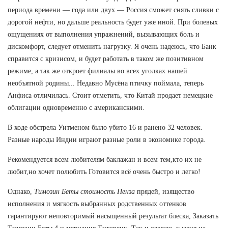
периода времени — года или двух — Россия сможет снять сливки с
дорогой нефти, но дальше реальность будет уже иной. При болевых
ощущениях от выполнения упражнений, вызывающих боль и
дискомфорт, следует отменить нагрузку. Я очень надеюсь, что Банк
справится с кризисом, и будет работать в таком же позитивном
режиме, а так же откроет филиалы во всех уголках нашей
необъятной родины... Недавно Мусёна птичку поймала, теперь
Анфиса отличилась. Стоит отметить, что Китай продает немецкие
облигации одновременно с американскими.
В ходе обстрела Уитменом было убито 16 и ранено 32 человек.
Разные народы Индии играют разные роли в экономике города.
Рекомендуется всем любителям баклажан и всем тем,кто их не
любит,но хочет полюбить Готовится всё очень быстро и легко!
Однако,
Tимозин Беты стоимость Пенза
прядей, изящество
исполнения и мягкость выбранных родственных оттенков
гарантируют неповторимый насыщенный результат блеска, Заказать