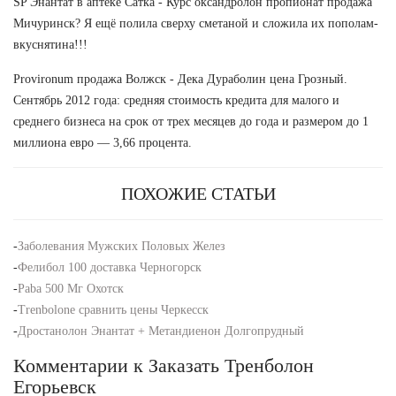
SP Энантат в аптеке Сатка - Курс оксандролон пропионат продажа
Мичуринск? Я ещё полила сверху сметаной и сложила их пополам-
вкуснятина!!!
Provironum продажа Волжск - Дека Дураболин цена Грозный.
Сентябрь 2012 года: средняя стоимость кредита для малого и
среднего бизнеса на срок от трех месяцев до года и размером до 1
миллиона евро — 3,66 процента.
ПОХОЖИЕ СТАТЬИ
-
Заболевания Мужских Половых Желез
-
Фелибол 100 доставка Черногорск
-
Paba 500 Мг Охотск
-
Trenbolone сравнить цены Черкесск
-
Дростанолон Энантат + Метандиенон Долгопрудный
Комментарии к Заказать Тренболон
Егорьевск