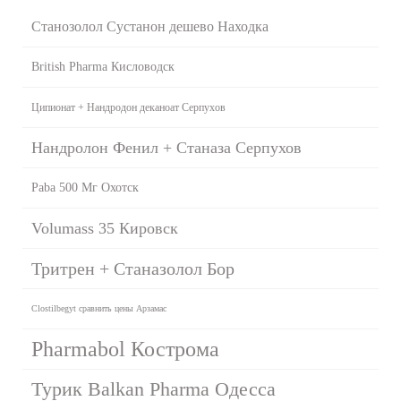
Станозолол Сустанон дешево Находка
British Pharma Кисловодск
Ципионат + Нандродон деканоат Серпухов
Нандролон Фенил + Станаза Серпухов
Paba 500 Мг Охотск
Volumass 35 Кировск
Тритрен + Станазолол Бор
Clostilbegyt сравнить цены Арзамас
Pharmabol Кострома
Турик Balkan Pharma Одесса