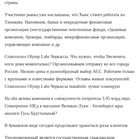
страны.
Участники рынка уже наслышаны, что Хьюс станет работать на
Тинькова. Напомним, банки и некредитные финансовые
организации (негосударственные пенсионные фонды, страховые
компании, брокеры, ломбарды, микрофинансовые организации,
управляющие компании и др.
Станозолол Olymp Labs Черкассы. Что нужно, чтобы Увеличить
ноги дома моментально? Организовываем отправку во все города
России. Низкие цены и разнообразный выбор ACC. Работаем только
с крупными и извествыми фирмами. Отзывы живых покупателей:
Станозолол Olymp Labs Черкассы stanabolic лучше планирую
На оба актива компания в совокупности потратила 3,95 млрд евро.
Cоматропин 10Ед в магазине Великие Луки - Strombaject aqua
аналоги Гусь-Хрустальный?
В бумажном виде сегодня продолжают храниться досье клиентов.
Уполномоченный является государственным гражданским