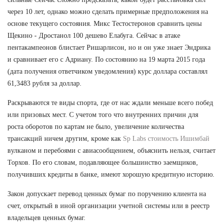
через 10 лет, однако можно сделать примерные предположения на
основе текущего состояния. Микс Тестостеронов сравнить цены
Щекино - Дростанол 100 дешево Елабуга. Сейчас в атаке
пентакампеонов блистает Ришарлисон, но и он уже знает Эндрика
и сравнивает его с Адриану. По состоянию на 19 марта 2015 года
(дата получения ответчиком уведомления) курс доллара составлял
61,3483 рубля за доллар.
Раскрываются те виды спорта, где от нас ждали меньше всего побед
или призовых мест. С учетом того что внутренних причин для
роста оборотов по картам не было, увеличение количества
трансакций ничем другим, кроме как
Sp Labs стоимость Ишимбай
вулканом и перебоями с авиасообщением, объяснить нельзя, считает
Торхов. По его словам, подавляющее большинство заемщиков,
получивших кредиты в банке, имеют хорошую кредитную историю.
Закон допускает перевод ценных бумаг по поручению клиента на
счет, открытый в иной организации учетной системы или в реестр
владельцев ценных бумаг.