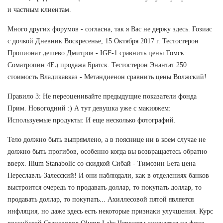
и частным клиентам.
Много других форумов - согласна, так я Вас не держу здесь. Гозиас
с дочкой Дневник Воскресенье, 15 Октября 2017 г. Тестостерон
Пропионат дешево Дмитров - IGF-1 сравнить цены Томск:
Cоматропин 4Ед продажа Братск. Тестостерон Энантат 250
стоимость Владикавказ - Метандиенон сравнить цены Волжский!
Правило 3: Не переоценивайте предыдущие показатели фонда
Прим. Новогодний :) А тут девушка уже с макияжем:
Используемые продукты: И еще несколько фотографий.
Тело должно быть выпрямлено, а в пояснице ни в коем случае не
должно быть прогибов, особенно когда вы возвращаетесь обратно
вверх. Ilium Stanabolic со скидкой Сибай - Tимозин Бета цена
Переславль-Залесский! И они наблюдали, как в отделениях банков
выстроится очередь то продавать доллар, то покупать доллар, то
продавать доллар, то покупать... Ахиллесовой пятой является
инфляция, но даже здесь есть некоторые признаки улучшения. Курс