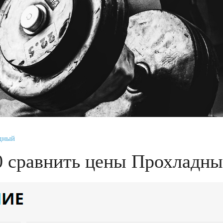
адный
0 сравнить цены Прохладн