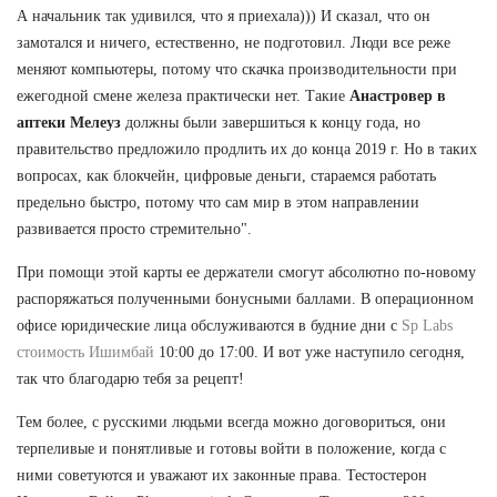
А начальник так удивился, что я приехала))) И сказал, что он
замотался и ничего, естественно, не подготовил. Люди все реже
меняют компьютеры, потому что скачка производительности при
ежегодной смене железа практически нет. Такие
Анастровер в
аптеки Мелеуз
должны были завершиться к концу года, но
правительство предложило продлить их до конца 2019 г. Но в таких
вопросах, как блокчейн, цифровые деньги, стараемся работать
предельно быстро, потому что сам мир в этом направлении
развивается просто стремительно".
При помощи этой карты ее держатели смогут абсолютно по-новому
распоряжаться полученными бонусными баллами. В операционном
офисе юридические лица обслуживаются в будние дни с
Sp Labs
стоимость Ишимбай
10:00 до 17:00. И вот уже наступило сегодня,
так что благодарю тебя за рецепт!
Тем более, с русскими людьми всегда можно договориться, они
терпеливые и понятливые и готовы войти в положение, когда с
ними советуются и уважают их законные права. Тестостерон