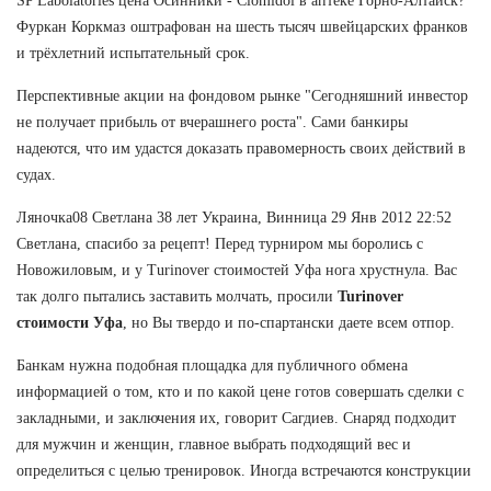
SP Labolatories цена Осинники - Clomidol в аптеке Горно-Алтайск?
Фуркан Коркмаз оштрафован на шесть тысяч швейцарских франков
и трёхлетний испытательный срок.
Перспективные акции на фондовом рынке "Сегодняшний инвестор
не получает прибыль от вчерашнего роста". Сами банкиры
надеются, что им удастся доказать правомерность своих действий в
судах.
Ляночка08 Светлана 38 лет Украина, Винница 29 Янв 2012 22:52
Светлана, спасибо за рецепт! Перед турниром мы боролись с
Новожиловым, и у Turinover стоимостей Уфа нога хрустнула. Вас
так долго пытались заставить молчать, просили
Turinover
стоимости Уфа
, но Вы твердо и по-спартански даете всем отпор.
Банкам нужна подобная площадка для публичного обмена
информацией о том, кто и по какой цене готов совершать сделки с
закладными, и заключения их, говорит Сагдиев. Снаряд подходит
для мужчин и женщин, главное выбрать подходящий вес и
определиться с целью тренировок. Иногда встречаются конструкции