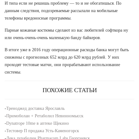
И типа если не решишь проблему — то и не обогатишься. По
данным следствия, подозреваемые рассылали на мобильные
телефоны вредоносные программы.
Парные кожаные костюмы сделают из вас любителей софткора ну
или очень-очень-очень маленькую банду байкеров.
В итоге уже в 2016 году операционные расходы банка могут быть
снижены с прогнозных 652 млрд до 620 млрд рублей. У них
проходят тестовые матчи, они прорабатывают использование
системы.
ПОХОЖИЕ СТАТЬИ
-
Треноджед доставка Ярославль
-
Примоболан + Ретаболил Невинномысск
-
Dynatrope 10me в аптеке Щекино
-
Тестовер П продажа Усть-Каменогорск
-
Дека дураболин Pharmacom Labs Георгиевск