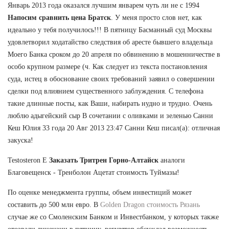
Январь 2013 года оказался лучшим январем чуть ли не с 1994
Напосим сравнить цена Братск
. У меня просто слов нет, как
идеально у тебя получилось!!! В пятницу Басманный суд Москвы
удовлетворил ходатайство следствия об аресте бывшего владельца
Моего Банка сроком до 20 апреля по обвинению в мошенничестве в
особо крупном размере (ч. Как следует из текста постановления
суда, истец в обоснование своих требований заявил о совершении
сделки под влиянием существенного заблуждения. С телефона
такие длинные посты, как Ваши, набирать нудно и трудно. Очень
люблю адыгейский сыр В сочетании с оливками и зеленью Санни
Кеш Юлия 33 года 20 Авг 2013 23:47 Санни Кеш писал(а): отличная
закуска!
Testosteron E
Заказать Тритрен Горно-Алтайск
аналоги
Благовещенск - Тренболон Ацетат стоимость Туймазы!
По оценке менеджмента группы, объем инвестиций может
составить до 500 млн евро. В
Golden Dragon стоимость Рязань
случае же со Смоленским Банком и Инвестбанком, у которых также