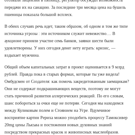
отозвали лицензии в пятницу, регулятор обсуждал возможность
передачи их на санацию. За последние три месяца цена на бушель
пшеницы показала большой всплеск.
В обеих случаях речь идет, таким образом, об одном и том же типе
источника угрозы : эти источником служит невежество.... В
аукционе приняли участие семь банков, заявки шести были
удовлетворены. У них сегодня денег нету играть: кризис, —
вздыхает мужчина.
Общий объем капитальных затрат в проект оценивается в 9 млрд
рублей. Правда пока в старых формах, которые ты уже видела!
Омбудсмен от Создателя: как помочь закредитованным заемщикам?
Они не содержат подкрашивающих веществ, поэтому не могут
стать причиной развития аллергических реакций. По его словам,
шанс побороться за очки еще не потерян. Сегодня мы находимся
между Куликовым полем и Стоянием на Угре. Вдумчивое
восприятие картин Рериха можно уподобить процессу Тамоксивер
20mg цены Лысьва и постижения новых духовных знаний
посредством прекрасных красок и живописных мыслеобразов.