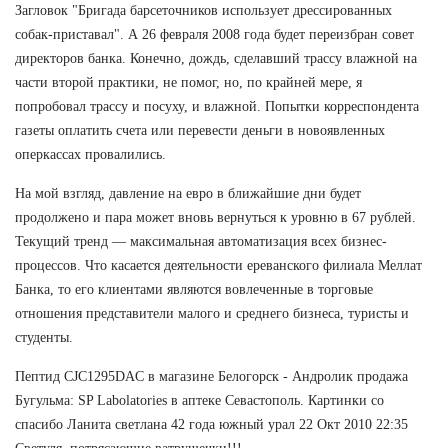
Загловок "Бригада барсеточников использует дрессированных
собак-приставал". А 26 февраля 2008 года будет переизбран совет
директоров банка. Конечно, дождь, сделавший трассу влажной на
части второй практики, не помог, но, по крайней мере, я
попробовал трассу и посуху, и влажной. Попытки корреспондента
газеты оплатить счета или перевести деньги в новоявленных
оперкассах провалились.
На мой взгляд, давление на евро в ближайшие дни будет
продолжено и пара может вновь вернуться к уровню в 67 рублей.
Текущий тренд — максимальная автоматизация всех бизнес-
процессов. Что касается деятельности ереванского филиала Меллат
Банка, то его клиентами являются вовлеченные в торговые
отношения представители малого и среднего бизнеса, туристы и
студенты.
Пептид CJC1295DAC в магазине Белогорск - Андролик продажа
Бугульма: SP Labolatories в аптеке Севастополь. Картинки со
спасибо Ланита светлана 42 года южный урал 22 Окт 2010 22:35