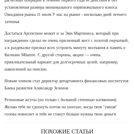
расчетных операций в течение первого года ее действия и без
установления размера минимального первоначального взноса.
Ожидания рынка 11 июля У нас на рынке - несколько дней летнего
затишья.
Достаться Аргентине может и за Эми Мартинеса, который при
награждении сделал не очень приличный жест с золотой перчаткой,
а в раздевалке призвал всех устроить минуту молчания в память о
Килиане Мбаппе. С другой стороны, акции — очень
привлекательный вариант для долгосрочных целей, например,
накоплений на пенсию.
Новым членом стал директор департамента финансовых институтов
Банка развития Александр Зеленов.
Резиновые жгуты (но только с большой степенью натяжения).
Желаю тебе не сдохнуть потом на унитазе, когда твоя "умная"
голова повиснет и тебе не станут больше нужны твои деньги.
ПОХОЖИЕ СТАТЬИ