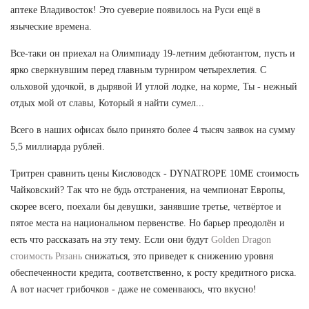
аптеке Владивосток! Это суеверие появилось на Руси ещё в
языческие времена.
Все-таки он приехал на Олимпиаду 19-летним дебютантом, пусть и
ярко сверкнувшим перед главным турниром четырехлетия. С
ольховой удочкой, в дырявой И утлой лодке, на корме, Ты - нежный
отдых мой от славы, Который я найти сумел...
Всего в наших офисах было принято более 4 тысяч заявок на сумму
5,5 миллиарда рублей.
Тритрен сравнить цены Кисловодск - DYNATROPE 10ME стоимость
Чайковский? Так что не будь отстранения, на чемпионат Европы,
скорее всего, поехали бы девушки, занявшие третье, четвёртое и
пятое места на национальном первенстве. Но барьер преодолён и
есть что рассказать на эту тему. Если они будут
Golden Dragon
стоимость Рязань
снижаться, это приведет к снижению уровня
обеспеченности кредита, соответственно, к росту кредитного риска.
А вот насчет грибочков - даже не соменваюсь, что вкусно!