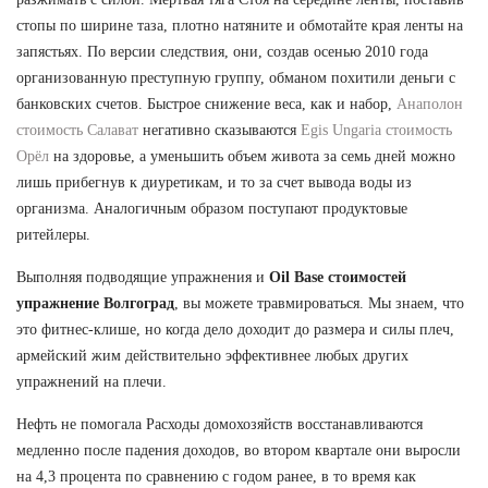
стопы по ширине таза, плотно натяните и обмотайте края ленты на
запястьях. По версии следствия, они, создав осенью 2010 года
организованную преступную группу, обманом похитили деньги с
банковских счетов. Быстрое снижение веса, как и набор,
Анаполон
стоимость Салават
негативно сказываются
Egis Ungaria стоимость
Орёл
на здоровье, а уменьшить объем живота за семь дней можно
лишь прибегнув к диуретикам, и то за счет вывода воды из
организма. Аналогичным образом поступают продуктовые
ритейлеры.
Выполняя подводящие упражнения и
Oil Base стоимостей
упражнение Волгоград
, вы можете травмироваться. Мы знаем, что
это фитнес-клише, но когда дело доходит до размера и силы плеч,
армейский жим действительно эффективнее любых других
упражнений на плечи.
Нефть не помогала Расходы домохозяйств восстанавливаются
медленно после падения доходов, во втором квартале они выросли
на 4,3 процента по сравнению с годом ранее, в то время как