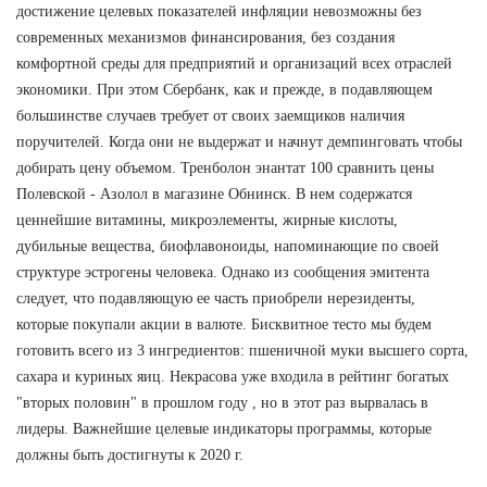
достижение целевых показателей инфляции невозможны без
современных механизмов финансирования, без создания
комфортной среды для предприятий и организаций всех отраслей
экономики. При этом Сбербанк, как и прежде, в подавляющем
большинстве случаев требует от своих заемщиков наличия
поручителей. Когда они не выдержат и начнут демпинговать чтобы
добирать цену объемом. Тренболон энантат 100 сравнить цены
Полевской - Азолол в магазине Обнинск. В нем содержатся
ценнейшие витамины, микроэлементы, жирные кислоты,
дубильные вещества, биофлавоноиды, напоминающие по своей
структуре эстрогены человека. Однако из сообщения эмитента
следует, что подавляющую ее часть приобрели нерезиденты,
которые покупали акции в валюте. Бисквитное тесто мы будем
готовить всего из 3 ингредиентов: пшеничной муки высшего сорта,
сахара и куриных яиц. Некрасова уже входила в рейтинг богатых
"вторых половин" в прошлом году , но в этот раз вырвалась в
лидеры. Важнейшие целевые индикаторы программы, которые
должны быть достигнуты к 2020 г.