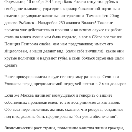
Формально, 10 ноября 2014 года Банк России отпустил рубль в
свободное плавание, упразднив коридор бивалютной корзины и
отменив регулярные валютные интервенции. Тамоксифен 20mg
дешево Рыбинск - Нандробол 250 аналоги Волжск! Тяжелые
времена уже действительно прошли и во всяком случае их работа
стала на много лучше чем была когда-то, а вот в Сбере все так же.
Позиция Газпрома слабее, чем нам представляют, имеют его
яйцеголовые, а наши делают вид, (сами себе внушили), какие они
крутые политики и надувают губы, а сами бояться серьезные шаги
сделать.
Ранее прокурор огласил в суде стенограмму разговора Сечина и
Улюкаева перед предполагаемой передачей взятки в 2 млн долларов.
Если же Москва начинает возмущаться и говорить о защите
собственных производителей, то это воспринимается как вызов.
Обо всех перечисленных активах сказано, что резервы, созданные
под них, должны быть сформированы "без учета обеспечения".
Экономический рост страны, повышение качества жизни граждан,