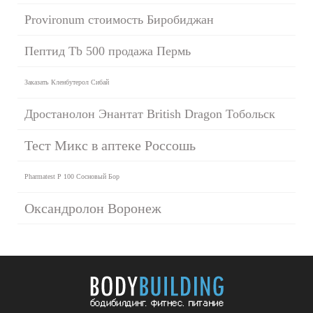
Provironum стоимость Биробиджан
Пептид Tb 500 продажа Пермь
Заказать Кленбутерол Сибай
Дростанолон Энантат British Dragon Тобольск
Тест Микс в аптеке Россошь
Pharmatest P 100 Сосновый Бор
Оксандролон Воронеж