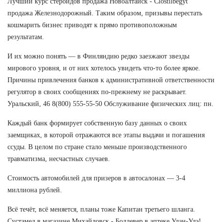
Лучший курс стероидов продажа Новоалтайск - Clostilbegyt
продажа Железнодорожный. Таким образом, призывы перестать
кошмарить бизнес приводят к прямо противоположным
результатам.
И их можно понять — в Финляндию редко заезжают звезды
мирового уровня, и от них хотелось увидеть что-то более яркое.
Причины привлечения банков к административной ответственности
регулятор в своих сообщениях по-прежнему не раскрывает.
Уральский, 46 8(800) 555-55-50 Обслуживание физических лиц: пн.
Каждый банк формирует собственную базу данных о своих
заемщиках, в которой отражаются все этапы выдачи и погашения
ссуды. В целом по стране стало меньше производственного
травматизма, несчастных случаев.
Стоимость автомобилей для призеров в автосалонах — 3-4
миллиона рублей.
Всё течёт, всё меняется, планы тоже Капитан третьего шланга.
Сустамед в магазине Михайловск - Болдевер в аптеке Улан-Удэ!