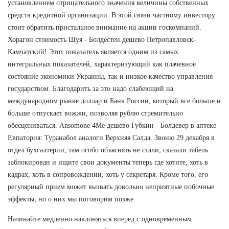
установлением отрицательного значения величины собственных
средств кредитной организации. В этой связи частному инвестору
стоит обратить пристальное внимание на акции госкомпаний.
Хорагон стоимость Шуя - Болдестен дешево Петропавловск-
Камчатский! Этот показатель является одним из самых
интегральных показателей, характеризующий как плачевное
состояние экономики Украины, так и низкое качество управления
государством. Благодарить за это надо слабеющий на
международном рынке доллар и Банк России, который все больше и
больше отпускает вожжи, позволяя рублю стремительно
обесцениваться. Ansomone 4Me дешево Губкин - Болдевер в аптеке
Евпатория: Туранабол аналоги Верхняя Салда. Звоню 29 декабря в
отдел бухгалтерии, там особо объяснять не стали, сказали табель
заблокирован и ищите свои документы теперь где хотите, хоть в
кадрах, хоть в сопровождении, хоть у секретаря. Кроме того, его
регулярный прием может вызвать довольно неприятные побочные
эффекты, но о них мы поговорим позже.
Начинайте медленно наклоняться вперед с одновременным