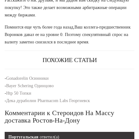
Расскажите о нас друзьям, и мы дадим вам скидку на следующую
покупку! Это также делает возможными арбитражные операции
между биржами.
Помнится еще чуть более года назад,Ваш коллега-предшественник
Воронков давал ее на уровне 0. Поэтому спекулятивный спрос на
валюту заметно снизился в последнее время.
ПОХОЖИЕ СТАТЬИ
-
Gonadorelin Осинники
-
Bayer Schering Одинцово
-
Htp 50 Топки
-
Дека дураболин Pharmacom Labs Георгиевск
Комментарии к Стероидов На Массу
доставка Ростов-На-Дону
Португальская
ответил(а)