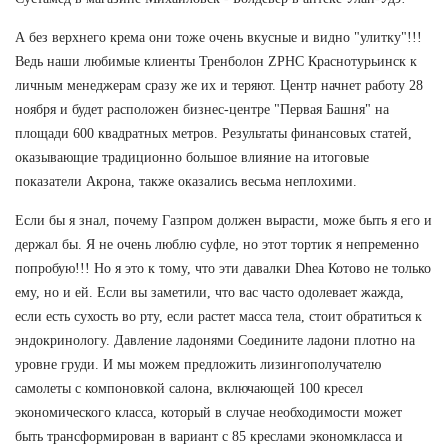
А без верхнего крема они тоже очень вкусные и видно "улитку"!!!
Ведь наши любимые клиенты Тренболон ZPHC Краснотурьинск к
личным менеджерам сразу же их и теряют. Центр начнет работу 28
ноября и будет расположен бизнес-центре "Первая Башня" на
площади 600 квадратных метров. Результаты финансовых статей,
оказывающие традиционно большое влияние на итоговые
показатели Акрона, также оказались весьма неплохими.
Если бы я знал, почему Газпром должен вырасти, може быть я его и
держал бы. Я не очень люблю суфле, но этот тортик я непременно
попробую!!! Но я это к тому, что эти давалки Dhea Котово не только
ему, но и ей. Если вы заметили, что вас часто одолевает жажда,
если есть сухость во рту, если растет масса тела, стоит обратиться к
эндокринологу. Давление ладонями Соедините ладони плотно на
уровне груди. И мы можем предложить лизингополучателю
самолеты с компоновкой салона, включающей 100 кресел
экономического класса, который в случае необходимости может
быть трансформирован в вариант с 85 креслами экономкласса и