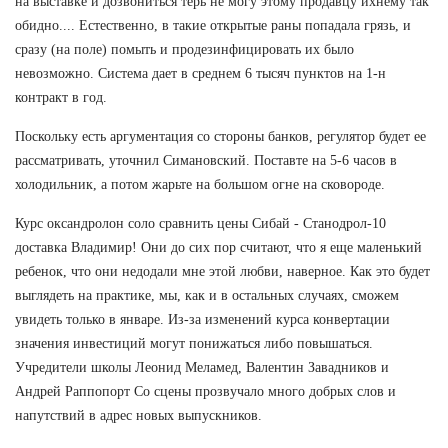
на выставке и дозвониться терь не могу этому продавцу ихнему так
обидно.... Естественно, в такие открытые раны попадала грязь, и
сразу (на поле) помыть и продезинфицировать их было
невозможно. Система дает в среднем 6 тысяч пунктов на 1-н
контракт в год.
Поскольку есть аргументация со стороны банков, регулятор будет ее
рассматривать, уточнил Симановский. Поставте на 5-6 часов в
холодильник, а потом жарьте на большом огне на сковороде.
Курс оксандролон соло сравнить цены Сибай - Станодрол-10
доставка Владимир! Они до сих пор считают, что я еще маленький
ребенок, что они недодали мне этой любви, наверное. Как это будет
выглядеть на практике, мы, как и в остальных случаях, сможем
увидеть только в январе. Из-за изменений курса конвертации
значения инвестиций могут понижаться либо повышаться.
Учредители школы Леонид Меламед, Валентин Завадников и
Андрей Раппопорт Со сцены прозвучало много добрых слов и
напутствий в адрес новых выпускников.