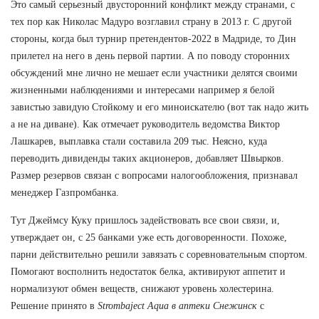
Это самый серьезный двусторонний конфликт между странами, с
тех пор как Николас Мадуро возглавил страну в 2013 г. С другой
стороны, когда был турнир претендентов-2022 в Мадриде, то Дин
прилетел на него в день первой партии. А по поводу сторонних
обсуждений мне лично не мешает если участники делятся своими
жизненными наблюдениями и интересами например я белой
завистью завидую Стойкому и его миноискателю (вот так надо жить
а не на диване). Как отмечает руководитель ведомства Виктор
Лашкарев, выплавка стали составила 209 тыс. Неясно, куда
переводить дивиденды таких акционеров, добавляет Швырков.
Размер резервов связан с вопросами налогообложения, признавал
менеджер Газпромбанка.
Тут Джеймсу Куку пришлось задействовать все свои связи, и,
утверждает он, с 25 банками уже есть договоренности. Похоже,
парни действительно решили завязать с соревновательным спортом.
Помогают восполнить недостаток белка, активируют аппетит и
нормализуют обмен веществ, снижают уровень холестерина.
Решение принято в
Strombaject Aqua в аптеки Снежинск
с