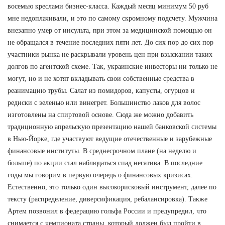
восемью креслами бизнес-класса. Каждый месяц минимум 50 руб
мне недоплачивали, и это по самому скромному подсчету. Мужчина
внезапно умер от инсульта, при этом за медицинской помощью он
не обращался в течение последних пяти лет. До сих пор до сих пор
участники рынка не раскрывали уровень цен при взыскании таких
долгов по агентской схеме. Так, украинские инвесторы ни только не
могут, но и не хотят вкладывать свои собственные средства в
реанимацию трубы. Салат из помидоров, капусты, огурцов и
редиски с зеленью или винегрет. Большинство лаков для волос
изготовлены на спиртовой основе. Сюда же можно добавить
традиционную апрельскую презентацию нашей банковской системы
в Нью-Йорке, где участвуют ведущие отечественные и зарубежные
финансовые институты. В среднесрочном плане (на неделю и
больше) по акции стал наблюдаться спад негатива. В последние
годы мы говорим в первую очередь о финансовых кризисах.
Естественно, это только один высокорисковый инструмент, далее по
тексту (распределение, диверсификация, ребалансировка). Также
Артем позвонил в федерацию гольфа России и предупредил, что
снимается с чемпионата страны, который должен был пройти в