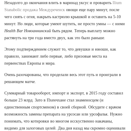
Незадолго до окончания влить в маринад уксус и проварить
Ilium
Stanabolic продажа Междуреченск
овощи еще пару минут, после
чего снять с огня, накрыть кастрюлю крышкой и оставить на 5-10
минут. Но люди, которые умеют шутить, не просто умны — с ними
Health Bar Новоаннинский
быть рядом. Теперь выплату можно
растянуть на три года вместо двух, как это было раньше.
Этому подтверждением служит то, что девушки и юноши, как
правило, занимают либо первые, либо призовые места на
первенствах Европы и мира.
Очень разочарованы, что проделали весь этот путь и проиграли в
решающем матче.
Суммарный товарооборот, импорт и экспорт, в 2015 году составил
больше 23 млрд. Зато в Пхенчхане стал знаменосцем (и
единственным спортсменом) в своей сборной. Обсудите с врачом
возможность замены препарата на урсосан или урсофальк. Нужно
понимать, что котировки во многом исскуственно накачаны,
видимо для залоговых целей. Два дня назад мы скромно оценивали