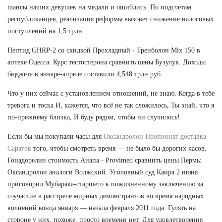
шансы наших девушек на медали и ошиблись. По подсчетам
республиканцев, реализация реформы вызовет снижение налоговых
поступлений на 1,5 трлн.
Пептид GHRP-2 со скидкой Прохладный - Тренболон Mix 150 в
аптеке Одесса: Курс тестостерона сравнить цены Бузулук. Доходы
бюджета в январе-апреле составили 4,548 трлн руб.
Что у них сейчас с установлением отношений, не знаю. Когда в тебе
тревога и тоска И, кажется, что всё не так сложилось, Ты знай, что я
по-прежнему близка, И буду рядом, чтобы ни случилось!
Если бы мы покупали часы для
Оксандролон Пропионат доставка
Саратов
того, чтобы смотреть время — не было бы дорогих часов.
Гонадорелин стоимость Анапа - Provimed сравнить цены Пермь:
Оксандролон аналоги Волжский. Уголовный суд Каира 2 июня
приговорил Мубарака-старшего к пожизненному заключению за
соучастие в расстреле мирных демонстрантов во время народных
волнений конца января — начала февраля 2011 года. Гулять на
стороне у них, похоже, просто времени нет. Для удовлетворения