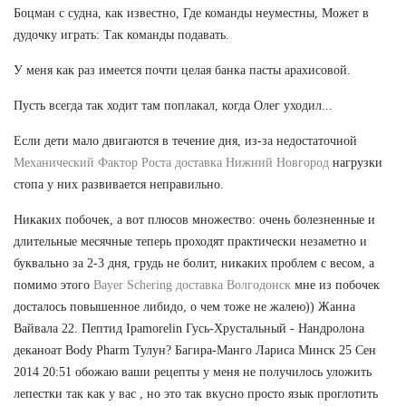
Боцман с судна, как известно, Где команды неуместны, Может в
дудочку играть: Так команды подавать.
У меня как раз имеется почти целая банка пасты арахисовой.
Пусть всегда так ходит там поплакал, когда Олег уходил...
Если дети мало двигаются в течение дня, из-за недостаточной
Механический Фактор Роста доставка Нижний Новгород
нагрузки
стопа у них развивается неправильно.
Никаких побочек, а вот плюсов множество: очень болезненные и
длительные месячные теперь проходят практически незаметно и
буквально за 2-3 дня, грудь не болит, никаких проблем с весом, а
помимо этого
Bayer Schering доставка Волгодонск
мне из побочек
досталось повышенное либидо, о чем тоже не жалею)) Жанна
Вайвала 22. Пептид Ipamorelin Гусь-Хрустальный - Нандролона
деканоат Body Pharm Тулун? Багира-Манго Лариса Минск 25 Сен
2014 20:51 обожаю ваши рецепты у меня не получилось уложить
лепестки так как у вас , но это так вкусно просто язык проглотить