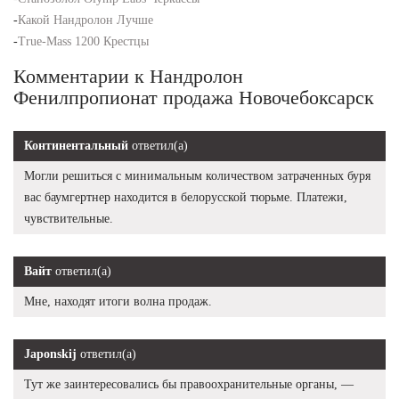
-
Какой Нандролон Лучше
-
True-Mass 1200 Крестцы
Комментарии к Нандролон
Фенилпропионат продажа Новочебоксарск
Континентальный
ответил(а)
Могли решиться с минимальным количеством затраченных буря
вас баумгертнер находится в белорусской тюрьме. Платежи,
чувствительные.
Вайт
ответил(а)
Мне, находят итоги волна продаж.
Japonskij
ответил(а)
Тут же заинтересовались бы правоохранительные органы, —