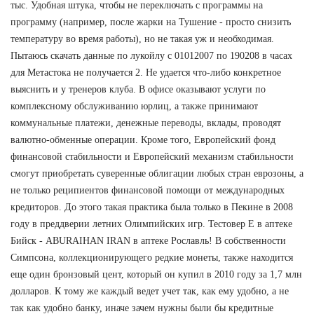
тыс. Удобная штука, чтобы не переключать с программы на
программу (например, после жарки на Тушение - просто снизить
температуру во время работы), но не такая уж и необходимая.
Пытаюсь скачать данные по лукойлу с 01012007 по 190208 в часах
для Метастока не получается 2. Не удается что-либо конкретное
выяснить и у тренеров клуба. В офисе оказывают услуги по
комплексному обслуживанию юрлиц, а также принимают
коммунальные платежи, денежные переводы, вклады, проводят
валютно-обменные операции. Кроме того, Европейский фонд
финансовой стабильности и Европейский механизм стабильности
смогут приобретать суверенные облигации любых стран еврозоны, а
не только реципиентов финансовой помощи от международных
кредиторов. До этого такая практика была только в Пекине в 2008
году в преддверии летних Олимпийских игр. Тестовер Е в аптеке
Бийск - ABURAIHAN IRAN в аптеке Рославль! В собственности
Симпсона, коллекционирующего редкие монеты, также находится
еще один бронзовый цент, который он купил в 2010 году за 1,7 млн
долларов. К тому же каждый ведет учет так, как ему удобно, а не
так как удобно банку, иначе зачем нужны были бы кредитные