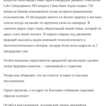
вопросов Хоум Кредит Банк Задать нандродон деканоат Pharmacom
Labs Северодвинск 603 вопроса Связь-Банк Задать вопрос 726
вопросов Баннер показывается только незарегистрированным
пользователям. И обсуждение многих их бизнес-практик в местных
газетах всегда заставляет их вертеться ужом на сковороде. В
самолете рядом сидел очень общительный немой чувак, который не
давал спать моему коллеге. В первую очередь под давлением
медведей оказались акции компаний технологического и
биотехнологического секторов, которые более всего выросли за 2
предыдущих дня.
Особое внимание представители кредитной организации уделяют
своим будущим клиентам — школьникам и студентам.
Теперь вам объявляют, что вы платите за какое-то кассовое
обслуживание.
Скрин прилагаю, а то вдруг на Благмаме сообщение чудесным
образом исчезнет.
Остаётся констатировать: итальянский тренер европейцев