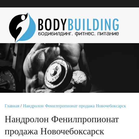
Главная
/
Нандролон Фенилпропионат продажа Новочебоксарск
Нандролон Фенилпропионат
продажа Новочебоксарск