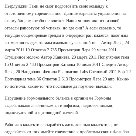
Пьерлуиджи Тами не смог подготовить свою команду к
ответственному соревнованию. Данные варианты упражнения на
форму бицепса особо не влияют. Наши чиновники из газовой
отрасли рапортуют об успехах, но где они? А если серьезно, то
текущие общемировые тренды в очередной раз, кажется, дают нам
возможность сделать максимально суверенной не... Автор Лера, 24
марта 2011 10 Ответов 2 735 Просмотров Лера 29 марта 2011
Сгущенное молоко Автор Жаннета, 23 марта 2011 Популярная тема
15 Ответов 2 483 Просмотров Катюша 10 июля 2011 Специи Автор
Лера, 20 Нандролон Фенила Pharmacom Labs Сосновый 2011 Бор 1 2
Популярная тема 36 Ответов 2 613 Просмотров Лера 29 апр. Какие-
то погибли, какие-то, что посильнее да поумнее, выжили.
Нарушение гормонального баланса в организме Гормоны
вырабатываются яичниками, гипофизом, надпочечниками,
поджелудочной и щитовидной железой.
Работая в коллективе старайтесь жить жизнью коллектива, не
отдаляйтесь от них имейте сочувствие к проблемам своих
Фелибол