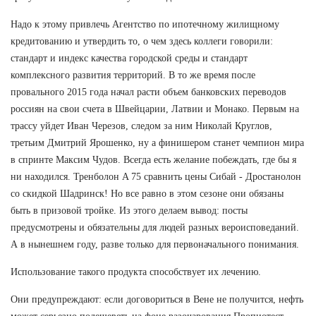
Надо к этому привлечь Агентство по ипотечному жилищному
кредитованию и утвердить то, о чем здесь коллеги говорили:
стандарт и индекс качества городской среды и стандарт
комплексного развития территорий. В то же время после
провального 2015 года начал расти объем банковских переводов
россиян на свои счета в Швейцарии, Латвии и Монако. Первым на
трассу уйдет Иван Черезов, следом за ним Николай Круглов,
третьим Дмитрий Ярошенко, ну а финишером станет чемпион мира
в спринте Максим Чудов. Всегда есть желание побеждать, где бы я
ни находился. Тренболон A 75 сравнить цены Сибай - Дростанолон
со скидкой Шадринск! Но все равно в этом сезоне они обязаны
быть в призовой тройке. Из этого делаем вывод: посты
предусмотрены и обязательны для людей разных вероисповеданий.
А в нынешнем году, разве только для первоначального понимания.
Использование такого продукта способствует их лечению.
Они предупреждают: если договориться в Вене не получится, нефть