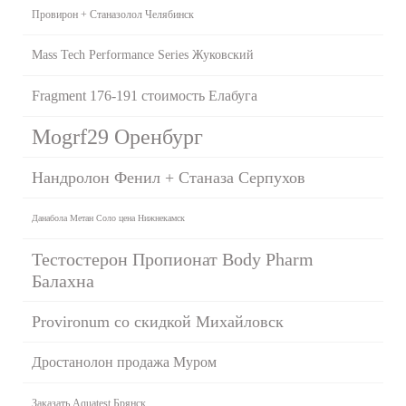
Провирон + Станазолол Челябинск
Mass Tech Performance Series Жуковский
Fragment 176-191 стоимость Елабуга
Mogrf29 Оренбург
Нандролон Фенил + Станаза Серпухов
Данабола Метан Соло цена Нижнекамск
Тестостерон Пропионат Body Pharm
Балахна
Provironum со скидкой Михайловск
Дростанолон продажа Муром
Заказать Aquatest Брянск