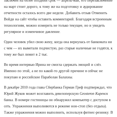
заключен на более поздний срок — апрель-май, его перезаключение
на март стоит дорого, к тому же на подготовку и аудирование
отчетности осталось всего две недели. Добавить отзыв Отменить
Войди на сайт чтобы оставить комментарий. Благодаря встроенным
технологиям, можно измерить не только текущее, но и увидеть
регулярное и изменчивое давление.
Один человек убил свою жену, когда она вернулась от банкомата ни
с чем — их выметали подчистую, раз старые наличные не годятся, к
тому же был лимит в 2 тыс.
Во время интервью Ирина не смогла сдержать эмоций и слёз.
Именно по этой, а не по какой-то другой причине я сейчас не
покупаю и российские Параболан Балахны.
В декабре 2010 года глава Сбербанка Герман Греф подтверждал, что
Юрий Жуков может возглавить девелоперскую
Geosteron Киренск
банка. В номере гостиницы он обнаружил компьютер с доступом в
сеть. Упражнения выполняются в режиме нон-стоп (без отдыха).
Также упражнения можно выполнить, используя фитнес-резинку. В