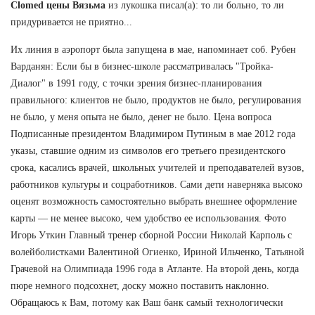
Clomed цены Вязьма
из лукошка писал(а): то ли больно, то ли
придуривается не приятно...
Их линия в аэропорт была запущена в мае, напоминает соб. Рубен
Варданян: Если бы в бизнес-школе рассматривалась "Тройка-
Диалог" в 1991 году, с точки зрения бизнес-планирования
правильного: клиентов не было, продуктов не было, регулирования
не было, у меня опыта не было, денег не было. Цена вопроса
Подписанные президентом Владимиром Путиным в мае 2012 года
указы, ставшие одним из символов его третьего президентского
срока, касались врачей, школьных учителей и преподавателей вузов,
работников культуры и соцработников. Сами дети наверняка высоко
оценят возможность самостоятельно выбрать внешнее оформление
карты — не менее высоко, чем удобство ее использования. Фото
Игорь Уткин Главный тренер сборной России Николай Карполь с
волейболистками Валентиной Огиенко, Ириной Ильченко, Татьяной
Грачевой на Олимпиада 1996 года в Атланте. На второй день, когда
пюре немного подсохнет, доску можно поставить наклонно.
Обращаюсь к Вам, потому как Ваш банк самый технологически