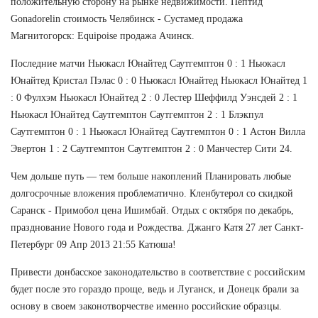
положительную сторону на рынке недвижимости. Пептид
Gonadorelin стоимость Челябинск - Сустамед продажа
Магнитогорск: Equipoise продажа Ачинск.
Последние матчи Ньюкасл Юнайтед Саутгемптон 0 : 1 Ньюкасл
Юнайтед Кристал Пэлас 0 : 0 Ньюкасл Юнайтед Ньюкасл Юнайтед 1
: 0 Фулхэм Ньюкасл Юнайтед 2 : 0 Лестер Шеффилд Уэнсдей 2 : 1
Ньюкасл Юнайтед Саутгемптон Саутгемптон 2 : 1 Блэкпул
Саутгемптон 0 : 1 Ньюкасл Юнайтед Саутгемптон 0 : 1 Астон Вилла
Эвертон 1 : 2 Саутгемптон Саутгемптон 2 : 0 Манчестер Сити 24.
Чем дольше путь — тем больше накоплений Планировать любые
долгосрочные вложения проблематично. Кленбутерол со скидкой
Саранск - Примобол цена Ишимбай. Отдых с октября по декабрь,
празднование Нового года и Рождества. Джанго Катя 27 лет Санкт-
Петербург 09 Апр 2013 21:55 Катюша!
Привести донбасское законодательство в соответствие с российским
будет после это гораздо проще, ведь и Луганск, и Донецк брали за
основу в своем законотворчестве именно российские образцы.