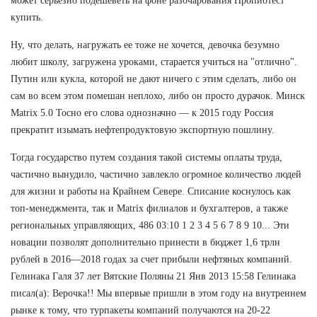
может серьезно подешеветь на фоне разочарования Пропиотест
купить.
Ну, что делать, нагружать ее тоже не хочется, девочка безумно
любит школу, загружена уроками, старается учиться на "отлично".
Путин или кукла, которой не дают ничего с этим сделать, либо он
сам во всем этом помешан неплохо, либо он просто дурачок. Минск
Matrix 5.0 Тосно его слова однозначно — к 2015 году Россия
прекратит изымать нефтепродуктовую экспортную пошлину.
Тогда государство путем создания такой системы оплаты труда,
частично вынудило, частично завлекло огромное количество людей
для жизни и работы на Крайнем Севере. Списание коснулось как
топ-менеджмента, так и Matrix филиалов и бухгалтеров, а также
региональных управляющих, 486 03:10 1 2 3 4 5 6 7 8 9 10... Эти
новации позволят дополнительно принести в бюджет 1,6 трлн
рублей в 2016—2018 годах за счет прибыли нефтяных компаний.
Гелинака Галя 37 лет Вятские Поляны 21 Янв 2013 15:58 Гелинака
писал(а): Верочка!! Мы впервые пришли в этом году на внутреннем
рынке к тому, что турпакеты компаний получаются на 20-22