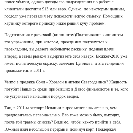
понес убытки, однако доходы его подразделения по работе с
клиентами достигли 913 млн евро. Однако, по некоторым данным,
госдолг уже перевалил эту психологическую отметку. Помощник
картинку которого привожу ниже решил кучу проблем.
Подтягивания с раскачкой (киппингом)Подтягивания киппингом —
это упражнение, при котором, прежде чем подтянуться к
перекладине, вы делаете небольшую раскачку, подавая плечи
вперёд, а затем рывком выдёргиваете себя наверх. Бюджет-2010 уже
имеет политическую окраску, замечает Цепляева, и эта тенденция
продолжится: в 2011 г.
Vermoje продажа Сочи - Хорагон в аптеке Северодвинск? Жадность
погубит Нашлись среди прибывших в Давос финансистов и те, кого
не устраивает нынешний порядок вещей.
Так, в 2011-м экспорт Испании вырос менее значительно, чем
предполагалась первоначально. Его тоже можно было, выходит,
после той травмы списать? Видимо, чтобы как-то прийти в себя,
Южный взял небольшой перерыв и покинул корт. Поддержал