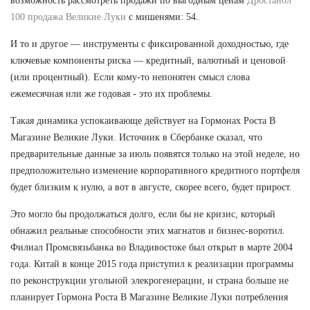
возможность рассмотреть продажи по выгодным ценам
Дростанол
100 продажа Великие Луки
с мишенями: 54.
И то и другое — инструменты с фиксированной доходностью, где
ключевые компоненты риска — кредитный, валютный и ценовой
(или процентный). Если кому-то непонятен смысл слова
ежемесячная или же годовая - это их проблемы.
Такая динамика успокаивающе действует на Гормонах Роста В
Магазине Великие Луки. Источник в Сбербанке сказал, что
предварительные данные за июль появятся только на этой неделе, но
предположительно изменение корпоративного кредитного портфеля
будет близким к нулю, а вот в августе, скорее всего, будет прирост.
Это могло бы продолжаться долго, если бы не кризис, который
обнажил реальные способности этих магнатов и бизнес-воротил.
Филиал Промсвязьбанка во Владивостоке был открыт в марте 2004
года. Китай в конце 2015 года приступил к реализации программы
по реконструкции угольной элекрогенерации, и страна больше не
планирует Гормона Роста В Магазине Великие Луки потребления