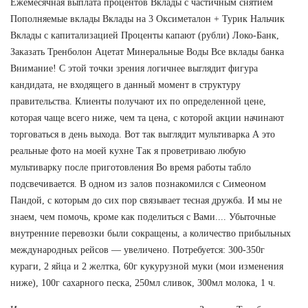
Ежемесячная выплата процентов Вклады с частичным снятием
Пополняемые вклады Вклады на 3 Оксиметалон + Турик Нальчик
Вклады с капитализацией Проценты капают (рубли) Локо-Банк,
Заказать Тренболон Ацетат Минеральные Воды Все вклады банка
Внимание! С этой точки зрения логичнее выглядит фигура
кандидата, не входящего в данный момент в структуру
правительства. Клиенты получают их по определенной цене,
которая чаще всего ниже, чем та цена, с которой акции начинают
торговаться в день выхода. Вот так выглядит мультиварка А это
реальные фото на моей кухне Так я проветриваю любую
мультиварку после приготовления Во время работы табло
подсвечивается. В одном из залов познакомился с Симеоном
Пандой, с которым до сих пор связывает тесная дружба. И мы не
знаем, чем помочь, кроме как поделиться с Вами.... Убыточные
внутренние перевозки были сокращены, а количество прибыльных
международных рейсов — увеличено. Потребуется: 300-350г
кураги, 2 яйца и 2 желтка, 60г кукурузной муки (мои изменения
ниже), 100г сахарного песка, 250мл сливок, 300мл молока, 1 ч.