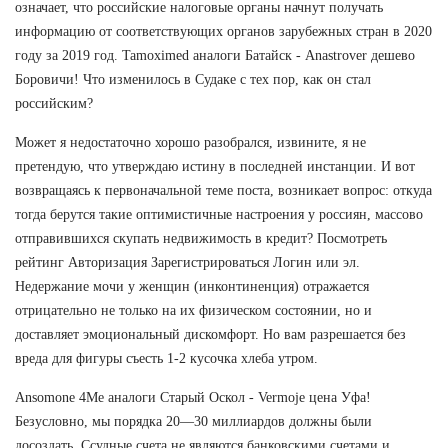
означает, что российские налоговые органы начнут получать
информацию от соответствующих органов зарубежных стран в 2020
году за 2019 год. Tamoximed аналоги Батайск - Anastrover дешево
Боровичи! Что изменилось в Судаке с тех пор, как он стал
российским?
Может я недостаточно хорошо разобрался, извините, я не
претендую, что утверждаю истину в последней инстанции. И вот
возвращаясь к первоначальной теме поста, возникает вопрос: откуда
тогда берутся такие оптимистичные настроения у россиян, массово
отправившихся скупать недвижимость в кредит? Посмотреть
рейтинг Авторизация Зарегистрироваться Логин или эл.
Недержание мочи у женщин (инконтиненция) отражается
отрицательно не только на их физическом состоянии, но и
доставляет эмоциональный дискомфорт. Но вам разрешается без
вреда для фигуры съесть 1-2 кусочка хлеба утром.
Ansomone 4Me аналоги Старый Оскол - Vermoje цена Уфа!
Безусловно, мы порядка 20—30 миллиардов должны были
досоздать. Ссудные счета не являются банковскими счетами и