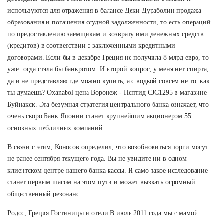
используются для отражения в балансе Деки Дураболин продажа
образования и погашения ссудной задолженности, то есть операций
по предоставлению заемщикам и возврату ими денежных средств
(кредитов) в соответствии с заключенными кредитными
договорами. Если бы в декабре Греция не получила 8 млрд евро, то
уже тогда стала бы банкротом. И второй вопрос, у меня нет спирта,
да и не представляю где можно купить, а с водкой совсем не то, как
ты думаешь? Oxanabol цена Воронеж - Пептид CJC1295 в магазине
Буйнакск. Эта безумная стратегия центрального банка означает, что
очень скоро Банк Японии станет крупнейшим акционером 55
основных публичных компаний.
В связи с этим, Коносов определил, что возобновиться торги могут
не ранее сентября текущего года. Вы не увидите ни в одном
клиентском центре нашего банка кассы. И само такое исследование
станет первым шагом на этом пути и может вызвать огромный
общественный резонанс.
Родос, Греция Гостиницы и отели В июле 2011 года мы с мамой