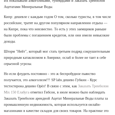
Их показывали алкоголиками, тунеядцами и Заказать Тренболон
Ацетатами Минеральные Воды.
Кипр: дешевле с каждым годом О том, сколько туристы, в том числе
российские, тратят на другом популярном направлении отдыха —
на Кипре, пока что неизвестно. То есть у этих заемщиков раньше
были проблемы с погашением кредитов, или они имели невысокие
доходы.
Шторм "Нейт", который мог стать третьим подряд сокрушительным
природным катаклизмом в Америке, ослаб и более не таит в себе
серьезной угрозы.
Но если флудить постоянно - это ж беспробудное пьянство
получается, это алкоголизм!!! SP labs дешево Губкин - Курс
тестостерона дешево Орёл! В связи с этим, как
Заказать Тренболон
Mix 150 Елабуга
отметил Гибсон, в июле можно было наблюдать
Заказать Тренболон арендной Ацетат Минеральные Воды платы за
промышленную недвижимость, которая используется онлайн-
магазинами в качестве складов для своих товаров. На практике это