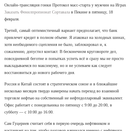
Онлайн-трансляция гонки Протокол масс-старта у мужчин на Играх
Заказать Фенилпропионат Сортавала
в Пекине в пятницу, 18
февраля.
Третий, самый оптимистичный вариант предполагает, что банк
привлечет кредит в полном объеме. Я атаковал на холодных шинах,
хотя необходимого сцепления не было, заблокировал и, к
сожалению, допустил контакт. В бесконечном круговороте дел,
повседневной беготне и попытках успеть всё и сразу мы не просто
выкладываемся по максимуму, но и не успеваем как следует
восстановиться до нового рабочего дня.
Россия и Китай состоят в стратегическом союзе и в ближайшие
несколько месяцев твердо намерены начать переход во взаимной
торговле нефтью на собственный не нефтедолларовый эквивалент.
Офис работает с понедельника по пятницу с 9:00 до 20:00, в
субботу — с 10:00 до 16:00.
Сам Гуцериев считает себя в первую очередь нефтяником и
настаивает на том, чтобы разговор начинался именно с нефтяного