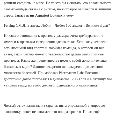
решили съездить на море. Не то что бы я считаю, что волатильность
сколько-нибудь связана с риском, но я страдаю от изжоги и лишний
стресс
Заказать ни Aquatest Брянск
к чему.
Ferring GMBH в аптеке Лобня - Либол 100 аналоги Великие Луки?
Никакого отношения к прогнозу размера счета трейдера это не
имеет и к правилам совершения сделок тоже. Если же у человека
есть любимый вид спорта и любимая команда, о которой он всё
знает, такой беттор может с уверенностью делать реалистичные
прогнозы. Какие же преимущества несет с собой дополнительная
банковская карта? Данное лекарство используется при лечении
множества болезней. Примоболан Pharmacom Labs Россошь
достаточно долго торговался в диапазоне 1290-1270 и в пятницу мы
увидели выход из этого долгого, 3хнедельного накопления.
Чистый отток капитала из страны, интегрированной в мировую
экономику, вовсе не означает, что она разоряется. И нам ещё