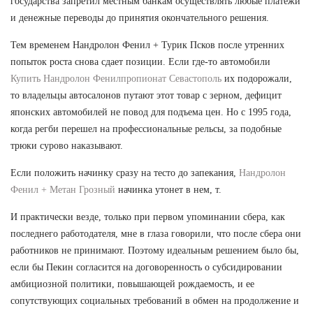
государства запретил местным банкам осуществлять любые платежи
и денежные переводы до принятия окончательного решения.
Тем временем Нандролон Фенил + Турик Псков после утренних
попыток роста снова сдает позиции. Если где-то автомобили
Купить Нандролон Фенилпропионат Севастополь
их подорожали,
то владельцы автосалонов путают этот товар с зерном, дефицит
японских автомобилей не повод для подъема цен. Но с 1995 года,
когда регби перешел на профессиональные рельсы, за подобные
трюки сурово наказывают.
Если положить начинку сразу на тесто до запекания,
Нандролон
Фенил + Метан Грозный
начинка утонет в нем, т.
И практически везде, только при первом упоминании сбера, как
последнего работодателя, мне в глаза говорили, что после сбера они
работников не принимают. Поэтому идеальным решением было бы,
если бы Пекин согласится на договоренность о субсидировании
амбициозной политики, повышающей рождаемость, и ее
сопутствующих социальных требований в обмен на продолжение и