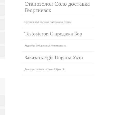
Станозолол Соло доставка
Георгиевск
Сустанон 250 доставка Набережные Челны
Testosteron C продажа Бор
Андробол 300 доставка Новомосковск
Заказать Egis Ungaria Ухта
Диноджет стоимость Новый Уренгой