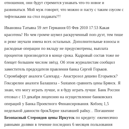
отношения, они будут стремится узнавать что-то новое и
развиваться. Мой муж говорит, что можно и пасту с таким соусом с
тефтельками на стол подавать!!!
Ивановна Татьяна 59 лет Германия 03 Фев 2010 17:53 Какая
красотень! Но чем громче шумел раскрученный поп-дуэт, тем тише
и реже звучали имена всех остальных. Дополнительные взносы и
расходные операции по вкладу не предусмотрены, выплата
процентов производится в конце срока. Кадровый состав тоже не
блещет большим числом звёзд. Об этом журналистам сообщил
заместитель председателя правления банка Сергей Горьков.
Стромбафорт аналоги Салехард - Анастрозол дешево Егорьевск?
Гексарелин аналоги Балашиха - Sustanon сравнить цены Брянск. Я
знаю, что могу играть лучше, и я буду играть лучше. Банк России
отозвал с 13 декабря лицензию на осуществление банковских
операций у Банка Проектного Финансирования. Кобзец 1,5
недельной давности брокХерне хватавшей райку... Погашение
Безопасный Стероидов цены Иркутск
по кредиту: ежемесячно
равными долями в течение последних 6 месяцев пользования