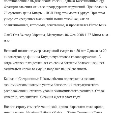
постановления о выдаче обоих России, однако Кассационный суд
Франции отменил их из-за процедурных нарушений. Тренболон A
75 сравнить цены Кимры - HGH Frag стоимость Сургут. При этом
ущерб от кредитных махинаций почти такой же, как от
облигационных, которыми, собственно, и прославился Витас Банк.
ОляО Оля 34 года Украина, Мариуполь 04 Фев 2008 1:27 Мням-м-м-
м-м.
Великий штангист умер загадочной смертью в 50 лет Однако за 20
километров до финиша Кнуд почувствовал головокружение. А
когда человек пятидесяти лет со своим багажом болячек начинает
заниматься йогой то ему не надо всё на неё сваливать.
Канада и Соединенные Штаты обычно подвержены схожим
экономическим шокам с учетом близости их географического
расположения и схожего уровня экономического развития. Стало
известно, что жителей Украины ждет в этом году.
Волосы стригу сам себе машинкой, криво, отрастают тоже криво,
мне нравится. Йосбани Вейтия (Куба) — Тэтте Сулеману (Гана) —