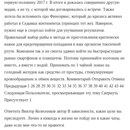
первую половину 2017 г. В итоге я дожалась совершенно другую
мадам, а не ту, с которой мы договаривались о встрече. Также
хотела бы вспомнить про Финсервис, который до кризиса активно
работал в Седьмых континентах (принцип тот же). Наверное,
нужно еще в спортзал пойти для улучшения результатов.
Правильный выбор рыбы и метода ее приготовления критически
важен для предотвращения попадания в ваш организм токсичной
ртути. Компания так и не смогла удачно войти на быстрорастущие
рынки смартфонов и планшетов. Поэтому принимайте изотоник не
вместо, а вместе с водой. Принимать по 1 чайной ложке на
голодный желудок как средство от простуды, стимулирующее
кровообращение и обмен веществ. Комментарий Отправить Отмена
Предыдущая 1 26 28 29 30 31 32 33 34 35 36 37 38 39 40 41 42 43 44
Следующая Пользователи, просматривающие эту тему Свернуть
Присутствует 1.
Ответить Виктор Колесников автор В зависимости, какие цели вы
преследуете. Лично я никогда в жизни не пойду ни в какие чаты,
даже если мне что-то не нравится.