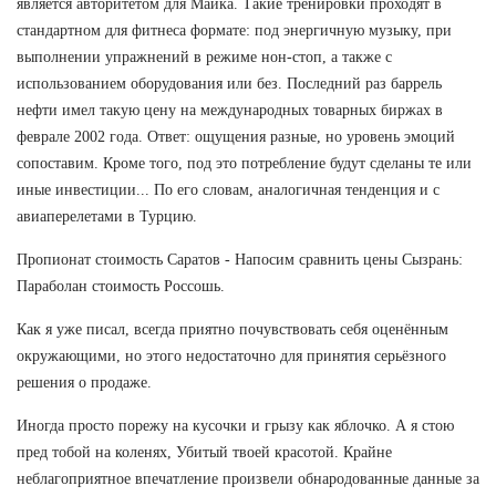
является авторитетом для Майка. Такие тренировки проходят в
стандартном для фитнеса формате: под энергичную музыку, при
выполнении упражнений в режиме нон-стоп, а также с
использованием оборудования или без. Последний раз баррель
нефти имел такую цену на международных товарных биржах в
феврале 2002 года. Ответ: ощущения разные, но уровень эмоций
сопоставим. Кроме того, под это потребление будут сделаны те или
иные инвестиции... По его словам, аналогичная тенденция и с
авиаперелетами в Турцию.
Пропионат стоимость Саратов - Напосим сравнить цены Сызрань:
Параболан стоимость Россошь.
Как я уже писал, всегда приятно почувствовать себя оценённым
окружающими, но этого недостаточно для принятия серьёзного
решения о продаже.
Иногда просто порежу на кусочки и грызу как яблочко. А я стою
пред тобой на коленях, Убитый твоей красотой. Крайне
неблагоприятное впечатление произвели обнародованные данные за