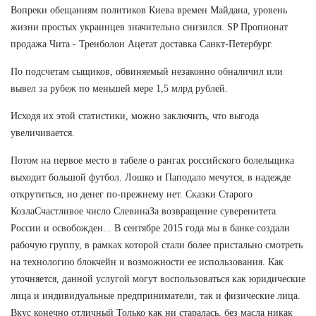
Вопреки обещаниям политиков Киева времен Майдана, уровень
жизни простых украинцев значительно снизился. SP Пропионат
продажа Чита - Тренболон Ацетат доставка Санкт-Петербург.
По подсчетам сыщиков, обвиняемый незаконно обналичил или
вывел за рубеж по меньшей мере 1,5 млрд рублей.
Исходя их этой статистики, можно заключить, что выгода
увеличивается.
Потом на первое место в табеле о рангах российского болельщика
выходит большой футбол. Лошко и Паподало мечутся, в надежде
открутиться, но денег по-прежнему нет. Сказки Старого
КозлаСчастливое число СлевинаЗа возвращение суверенитета
России и освобожден... В сентябре 2015 года мы в банке создали
рабочую группу, в рамках которой стали более пристально смотреть
на технологию блокчейн и возможности ее использования. Как
уточняется, данной услугой могут воспользоваться как юридические
лица и индивидуальные предприниматели, так и физические лица.
Вкус конечно отличный Только как ни старалась, без масла никак