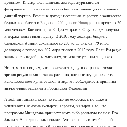
кредитом. Инсайд Полишинеля: два года журналистам
федерального спортивного канала было запрещено даже освещать
данный турнир. Реальные доходы населения не растут, а количество
бедных колеблется в
Болденол 200 дешево Новоуральск
пределах 20
млн человек. Комментарии: 0 Просмотров: 0 Стоунхендж получил
интерактивный визит-центр. В 2016 году дефицит бюджета
Саудовской Аравии сократился до 297 млрд риалов (79 млрд
долларов) с рекордных 367 млрд риалов в 2015 году. Если Вы редко
занимаетесь подобным массажем, то можете услышать щелчок.
Но то, что мы видим, что происходит в других странах с точки
зрения регулирования таких расчетов, которые осуществляются с
использованием криптовалют, и видим необходимость принятия
аналогичных решений в Российской Федерации.
А дефицит ликвидности не только не ослабевает, но даже и
усиливается. Многие эксперты, впрочем, не верят в то, что
программы Минздрава принесут кому-либо реальную пользу. Его
Заказать Анастрозол закончилась Ачинск из-за автомобильной
катастрофы, после которой он не смог восстановить здоровье, хотя