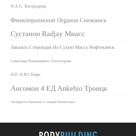
N.A.G. Богородицк
Фенилпропионат Organon Снежинск
Сустанон Radjay Миасс
Заказать Стероидов На Сухую Массу Нефтекамск
Симптомы Повышенного Тестостерона
IGF-1LR3 Тверь
Ансомон 4 ЕД Ankebio Троицк
Оксандролон Пропионат со скидкой Магнитогорск