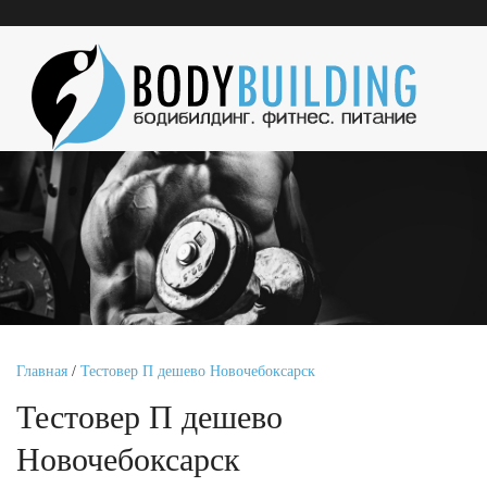
Главная
/
Тестовер П дешево Новочебоксарск
Тестовер П дешево
Новочебоксарск