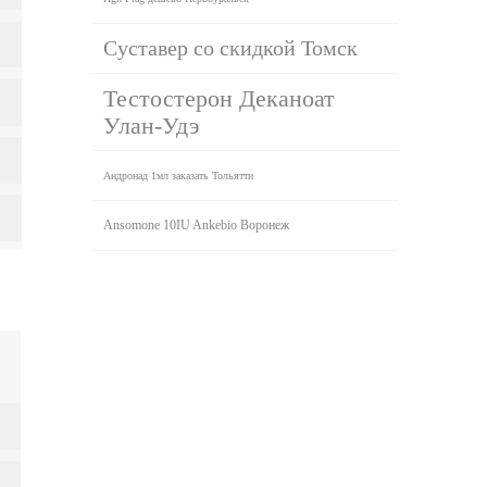
Суставер со скидкой Томск
Тестостерон Деканоат
Улан-Удэ
Андронад 1мл заказать Тольятти
Ansomone 10IU Ankebio Воронеж