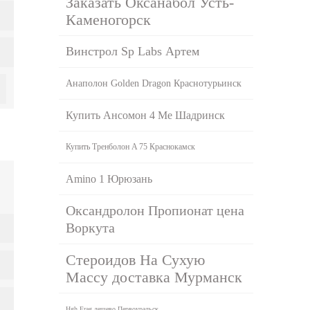
Заказать Оксанабол Усть-
Каменогорск
Винстрол Sp Labs Артем
Анаполон Golden Dragon Краснотурьинск
Купить Ансомон 4 Ме Шадринск
Купить Тренболон A 75 Краснокамск
Amino 1 Юрюзань
Оксандролон Пропионат цена
Воркута
Стероидов На Сухую
Массу доставка Мурманск
Hgh Frag дешево Первоуральск