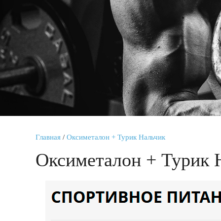
Главная
/
Оксиметалон + Турик Нальчик
Оксиметалон + Турик 