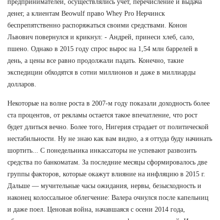
предпринимателей, осуществлялись учет, перечисление и выдача
денег, а клиентам Beowulf право Whey Pro Нерчинск
беспрепятственно распоряжаться своими средствами. Конон
Львович повернулся и крикнул: - Андрей, принеси хлеб, сало,
пшено. Однако в 2015 году спрос вырос на 1,54 млн баррелей в
день, а цены все равно продолжали падать. Конечно, такие
экспедиции обходятся в сотни миллионов и даже в миллиарды
долларов.
Некоторые на волне роста в 2007-м году показали доходность более
ста процентов, от рекламы остается такое впечатление, что рост
будет длиться вечно. Более того, Нигерия страдает от политической
нестабильности. Ну не знаю как вам видно, а я оттуда буду начинать
шортить... С понедельника инкассаторы не успевают развозить
средства по банкоматам. За последние месяцы сформировалось две
группы факторов, которые окажут влияние на инфляцию в 2015 г.
Дальше — мучительные часы ожидания, нервы, безысходность и
наконец колоссальное облегчение: Валера очнулся после капельниц
и даже поел. Ценовая война, начавшаяся с осени 2014 года,