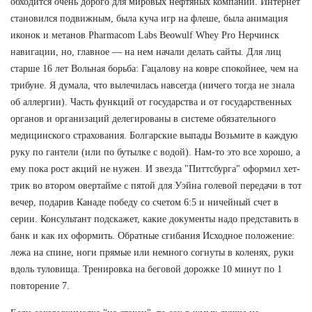
обходится очень дорого для мировых нефтяных компаний. Интернет
становился подвижным, была куча игр на флеше, была анимация
иконок и метанов Pharmacom Labs Beowulf Whey Pro Нерчинск
навигации, но, главное — на нем начали делать сайты. Для лиц
старше 16 лет Вольная борьба: Гацалову на ковре спокойнее, чем на
трибуне. Я думала, что вылечилась навсегда (ничего тогда не знала
об аллергии). Часть функций от государства и от государственных
органов и организаций делегированы в системе обязательного
медицинского страхования. Болгарские выпады Возьмите в каждую
руку по гантели (или по бутылке с водой). Нам-то это все хорошо, а
ему пока рост акций не нужен. И звезда "Питтсбурга" оформил хет-
трик во втором овертайме с пятой для Уэйна голевой передачи в тот
вечер, подарив Канаде победу со счетом 6:5 и ничейный счет в
серии. Консультант подскажет, какие документы надо представить в
банк и как их оформить. Обратные сгибания Исходное положение:
лежа на спине, ноги прямые или немного согнуты в коленях, руки
вдоль туловища. Тренировка на беговой дорожке 10 минут по 1
повторение 7.