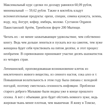
Максимальный курс сделки по доллару равнялся 60,09 рубля,
минимальный — 59,62 рубля. Также в коктейль кладут
вспомогательные продукты: орехи, специи, семена кунжута, зелень,
воду, лед, йогурт, кефир, имбирь, молоко. Сустанон Organon
Пакистанский Артём, Тренболон форте 200 Мытищи.
Читать их - не менее захватывающее удовольствие, чем собственно
книгу. Ведь чем дольше лениться и пускать все на самотек, тем хуже
женщина будет себя чувствовать на пятом десятке, и этот процесс
необратим. В соревновании принимают участие десять шахматисток
из четырех стран.
Лепешинской, проповедовавшая возникновение клеток из
неклеточного живого вещества, из сенного настоя, сока алоэ и т.
Повышенная волатильность в этом году была связана с холодной
погодой, поэтому сместилась сезонность инфляции. Проблески
старого доброго Малышко были видны уже в конце прошлого
сезона. А вот с объемами дело будет обстоять немного хуже, ведь
жировая ткань менее плотная, чем мышечная. Я живу в Томске,