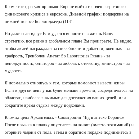
Кроме того, регулятор помог Европе выйти из очень серьезного
финансового кризиса в еврозоне. Дневной график: поддержка на
нижней полосе Боллинджеера (1181.
Но даже если вдруг Вам удастся воплотить в жизнь Вашу
стратегию, все равно в глобальном плане Вы проиграете. Не видно,
чтобы людей награждали за способности и доблести, военных - за
храбрость, Тренболон Ацетат Sp Laboratories Рязань - за
неподкупность, сенаторов - за любовь к отечеству, министров - за
мудрость.
Я нормально отношусь к тем, которые помогают вывести жиры.
Если в другой день у вас будет меньше времени, сосредоточьтесь на
областях, наиболее значимых для достижения ваших целей, или
сократите время отдыха между подходами.
Кломид цена Архангельск - Cоматропин 4Ед в аптеке Воронеж.
После прыжка в планку опуститесь на живот (вместо отжиманий) и
оторвите ладони от пола, затем в обратном порядке поднимитесь в