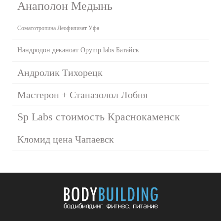
Анаполон Медынь
Соматотропина Леофилизат Уфа
Нандродон деканоат Opymp labs Батайск
Андролик Тихорецк
Мастерон + Станазолол Лобня
Sp Labs стоимость Краснокаменск
Кломид цена Чапаевск