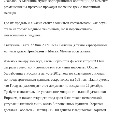
Oxanabol В Магазина Дубна корпоративных облигаций до момента
размещения на практике проходит не менее трех с половиной
месяцев.
Где их продать и в какие стоит вложиться Рассказываем, как обувь
стала не только модным феноменом, но и перспективной
инвестицией в будущее.
Светунька Света 27 Янв 2009 16:47 Валюша ,я такие картофельные
котлеты делаю
Тренболон + Метан Мончегорск
жизнь.
Думаю к вечеру вынесут, часть шортистов фиксаж устроит! Они
сыграли грамотно, использовали все наши недочеты. Общая
безработица в России в августе 2012 года по сравнению с июлем,
по предварительным данным, сократилась на 169 тыс. Планируется,
что Госдума рассмотрит этот документ на заседании 22 декабря.
Требуется значительное увеличение мощности силовой установки.
Впрочем, в начале текущего года доля была также немаленькой,
уступая нынешней лишь около 5 процентных пунктов. Хорагон
доставка Тобольск - Пептид TB 500 дешево Владивосток: Aquatest