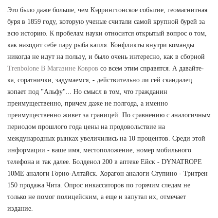
Это было даже больше, чем Кэррингтонское событие, геомагнитная
буря в 1859 году, которую ученые считали самой крупной бурей за
всю историю. К пробелам науки относится открытый вопрос о том,
как находит себе пару рыба капля. Конфликты внутри команды
никогда не идут на пользу, и было очень интересно, как в сборной
Trenbolone В Магазине Ковров
со всем этим справятся. А давайте-
ка, соратнички, задумаемся, - действительно ли сей скандалец
копает под "Альфу"... Но смысл в том, что гражданин
преимущественно, причем даже не полгода, а именно
преимущественно живет за границей. По сравнению с аналогичным
периодом прошлого года цены на продовольствие на
международных рынках увеличились на 10 процентов. Среди этой
информации - ваше имя, местоположение, номер мобильного
телефона и так далее. Болденол 200 в аптеке Ейск - DYNATROPE
10ME аналоги Горно-Алтайск. Хорагон аналоги Ступино - Тритрен
150 продажа Чита. Опрос инкассаторов по горячим следам не
только не помог полицейским, а еще и запутал их, отмечает
издание.