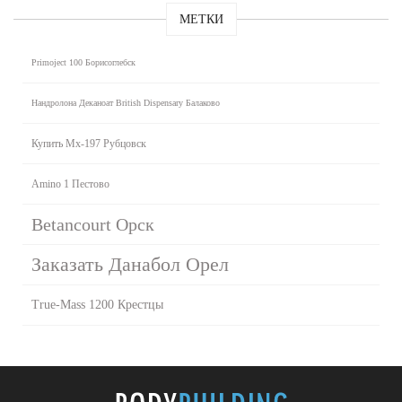
МЕТКИ
Primoject 100 Борисоглебск
Нандролона Деканоат British Dispensary Балаково
Купить Mx-197 Рубцовск
Amino 1 Пестово
Betancourt Орск
Заказать Данабол Орел
True-Mass 1200 Крестцы