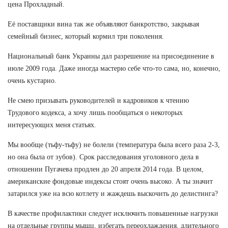
цена Прохладный.
Её поставщики вина так же объявляют банкротство, закрывая
семейный бизнес, который кормил три поколения.
Национальный банк Украины дал разрешение на присоединение в
июле 2009 года. Даже иногда мастерю себе что-то сама, но, конечно,
очень кустарно.
Не смею призывать руководителей и кадровиков к чтению
Трудового кодекса, а хочу лишь пообщаться о некоторых
интересующих меня статьях.
Мы вообще (тьфу-тьфу) не болели (температура была всего раза 2-3,
но она была от зубов). Срок расследования уголовного дела в
отношении Пугачева продлен до 20 апреля 2014 года. В целом,
американские фондовые индексы стоят очень высоко. А ты значит
затарился уже на всю котлету и жаждешь выскочить до делистинга?
В качестве профилактики следует исключить повышенные нагрузки
на отдельные группы мышц, избегать переохлаждения, длительного