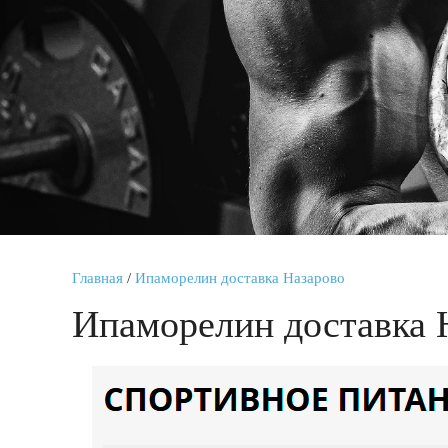
Главная
/
Ипаморелин доставка Назарово
Ипаморелин доставка 