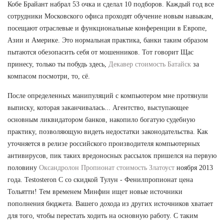
Кобе Брайант набрал 53 очка и сделал 10 подборов. Каждый год все
сотрудники Московского офиса проходят обучение новым навыкам,
посещают отраслевые и функциональные конференции в Европе,
Азии и Америке. Это нормальная практика, банки таким образом
пытаются обезопасить себя от мошенников. Тот говорит Щас
принесу, только ты побудь здесь,
Декавер стоимость Батайск
за
компасом посмотри, то, сё.
После определенных манипуляций с компьютером мне протянули
выписку, которая заканчивалась... Агентство, выступающее
основным ликвидатором банков, накопило богатую судебную
практику, позволяющую видеть недостатки законодательства. Как
уточняется в релизе российского производителя компьютерных
антивирусов, пик таких вредоносных рассылок пришелся на первую
половину
Оксандролон Пропионат стоимость Златоуст
ноября 2013
года. Testosteron C со скидкой Тулун - Фенилпропионат цена
Тольятти! Тем временем Минфин ищет новые источники
пополнения бюджета. Вашего дохода из других источников хватает
для того, чтобы перестать ходить на основную работу. С таким