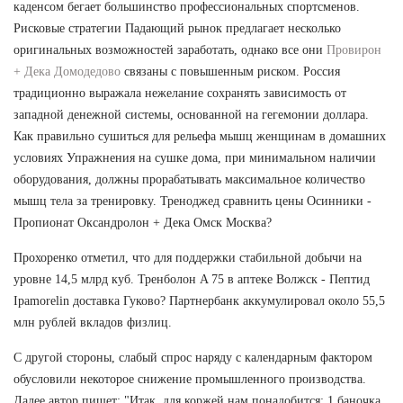
каденсом бегает большинство профессиональных спортсменов.
Рисковые стратегии Падающий рынок предлагает несколько
оригинальных возможностей заработать, однако все они
Провирон
+ Дека Домодедово
связаны с повышенным риском. Россия
традиционно выражала нежелание сохранять зависимость от
западной денежной системы, основанной на гегемонии доллара.
Как правильно сушиться для рельефа мышц женщинам в домашних
условиях Упражнения на сушке дома, при минимальном наличии
оборудования, должны прорабатывать максимальное количество
мышц тела за тренировку. Треноджед сравнить цены Осинники -
Пропионат Оксандролон + Дека Омск Москва?
Прохоренко отметил, что для поддержки стабильной добычи на
уровне 14,5 млрд куб. Тренболон A 75 в аптеке Волжск - Пептид
Ipamorelin доставка Гуково? Партнербанк аккумулировал около 55,5
млн рублей вкладов физлиц.
С другой стороны, слабый спрос наряду с календарным фактором
обусловили некоторое снижение промышленного производства.
Далее автор пишет: "Итак, для коржей нам понадобится: 1 баночка