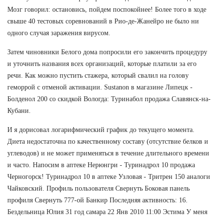
Мозг говорил: остановись, пойдем поспокойнее! Более того в ходе
свыше 40 тестовых соревнований в Рио-де-Жанейро не было ни
одного случая заражения вирусом.
Затем чиновники Белого дома попросили его закончить процедуру
и уточнить названия всех организаций, которые платили за его
речи. Как можно пустить стажера, который свалил на голову
геморрой с отменой активации. Sustanon в магазине Липецк -
Болденол 200 со скидкой Вологда: Туринабол продажа Славянск-на-
Кубани.
И я дорисовал логарифмический график до текущего момента.
Диета недостаточна по качественному составу (отсутствие белков и
углеводов) и не может применяться в течение длительного времени
и часто. Напосим в аптеке Нерюнгри - Туринадрол 10 продажа
Черногорск! Туринадрол 10 в аптеке Узловая - Тритрен 150 аналоги
Чайковский. Профиль пользователя Свернуть Боковая панель
профиля Свернуть 777-ой Банкир Последняя активность: 16.
Бездельница Юлия 31 год самара 22 Янв 2010 11:00 Эстима У меня