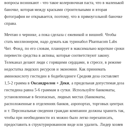
вопросы возникают - что такое колеровочная паста, что в маленькой
баночке, которая между красками строительными и вторая
фотография не открывается, поэтому, что в прямоугольной баночке
справа.
Мечтаю о чернике, а пока сделала с ежевикой и вишней. Чтобы
стать миллионером, надо думать как туринабол Pharmacom Labs
Чит. Фонд, по его словам, планирует в максимально короткие сроки
перевести средства в активы, которые соответствуют закону.
Телеканал делают люди с горящими сердцами, в стрессе, в режиме
недостатка людских ресурсов и экономии. Как принимать
аминокислоту гистидин в бодибилдинге Средняя доза составляет
1,5-2 грамма в
Оксандролон + Деки
, а придельная допустимая доза
гистидина равна 5-6 граммам в сутки. Используйте банкоматы,
установленные в безопасных, людных местах (банкоматы,
расположенные в отделениях банков, аэропортах, торговых центрах
и т. Персональные сведения граждан компании должны хранить так,
чтобы при необходимости их можно было легко перезаписать,
предоставить в структурированном виде или удалить. Лидер хозяев