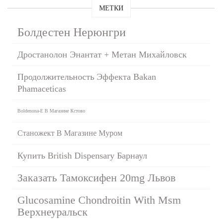
МЕТКИ
Болдестен Нерюнгри
Дростанолон Энантат + Метан Михайловск
Продолжительность Эффекта Bakan
Phamaceticas
Boldenona-E В Магазине Кстово
Станожект В Магазине Муром
Купить British Dispensary Барнаул
Заказать Тамоксифен 20mg Львов
Glucosamine Chondroitin With Msm
Верхнеуральск