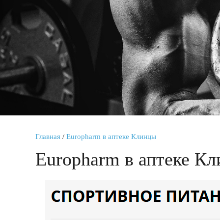
Главная
/
Europharm в аптеке Клинцы
Europharm в аптеке К