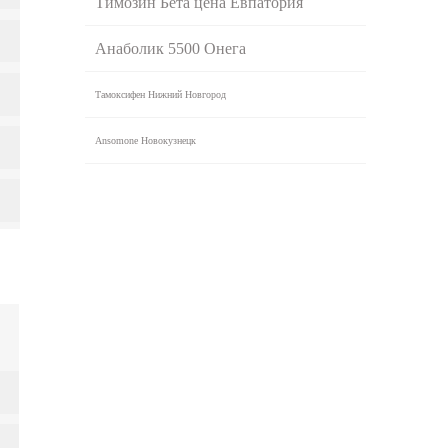
Tимозин Бета цена Евпатория
Анаболик 5500 Онега
Тамоксифен Нижний Новгород
Ansomone Новокузнецк