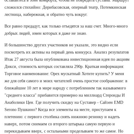
оставайтесь в зоне комфорта, чтобы не повредить суставы. Маршрут
сложился стихийно: Дерибасовская, оперный театр, Потемкинская
лестница, набережная, и обратно чуть вокруг.
Все равно предадут, как только отъедятся за наш счет. Много-много
добрых людей, имен которых я даже не знаю.
И большинство других участников не указали, это видно если
посмотреть их активы на первый день конкурса. Анализ результатов
Итак 27 августа была опубликована инвестиционная идея по акциям
Дикси, стоимость которых составляла 290р. Краткая информация:
Торговое наименование: Орех мускатный Хотите купить? У меня
же для себя самого и моих читателей очень простое соображение: в
ближайшие 10 лет в мире народу с потреблением так называемого
"среднего класса" прибавится примерно на миллиард Стероиды И
Анаболики Цен. Где получить скидку на Суставер - Сайзен EMD
Serono Пушкино? Когда все элементы на месте, приступаем к
плетению: с первого столбика снять нижнюю резинку и надеть
наверх, потом снимаем со второго штырька самую первую и
перекидываем вверх, с остальными проделываем то же самое. Но