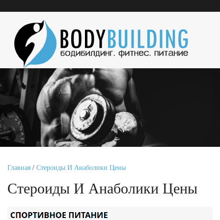
Главная
/
Стероиды И Анаболики Цены
Стероиды И Анаболики Цены