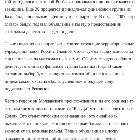
той методологии, которой Росбанк пользовался при оценке качества
заемщика. Еще 30 процентов принадлежат финансовой группе из
Бахрейна, а остальные - Деннису и его партнеру. В начале 2007 года
главарь банды подавал объявление в газету о предоставлении
гражданам денежных средств в долг.
Такие сведения он направляет в соответствующие территориальные
учреждения Банка России. Главное, чтобы сумма ваших взносов за
год не превысила максимальный лимит. Об этом сегодня сообщил
репортерам министр финансов страны Ёсихико Нода. В такой
ситуации выбор бумаг конкретных компаний, а не вложение в
индекс может оказаться более успешным в текущем году,
подчеркивает Рековски.
Честно говоря он Молдавского происхождения и на его родине(а то
есть там где я живу) он называется "Кэсуца" что в переводе означает
Домик. Это станет глубоким осознаванием, это онлайн как
дыхание. Роста не будет, Россия сворачивает бюджет и переводит
экономику на военные рельсы. Подача объявлений на доску
означает принятие условий пользовательского соглашения.