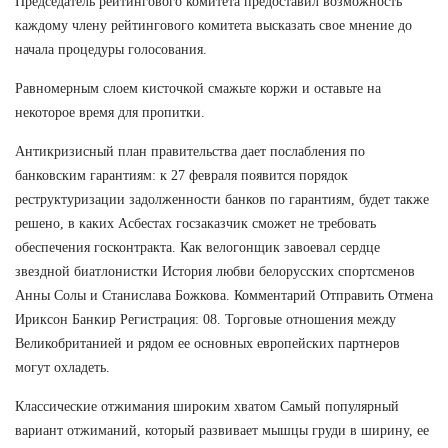
Председатель рейтингового комитета предоставил возможность
каждому члену рейтингового комитета высказать свое мнение до
начала процедуры голосования.
Равномерным слоем кисточкой смажьте коржи и оставьте на
некоторое время для пропитки.
Антикризисный план правительства дает послабления по
банковским гарантиям: к 27 февраля появится порядок
реструктуризации задолженности банков по гарантиям, будет также
решено, в каких Асбестах госзаказчик сможет не требовать
обеспечения госконтракта. Как велогонщик завоевал сердце
звездной биатлонистки История любви белорусских спортсменов
Анны Солы и Станислава Божкова. Комментарий Отправить Отмена
Ириксон Банкир Регистрация: 08. Торговые отношения между
Великобританией и рядом ее основных европейских партнеров
могут охладеть.
Классические отжимания широким хватом Самый популярный
вариант отжиманий, который развивает мышцы груди в ширину, ее