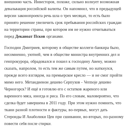
внешнюю часть. Инвесторов, похоже, сильно волнует возможная
девальвация российской валюты. Он напомнил, что в предыдущей
версии законопроекта речь шла о трех месяцах, то есть было
принято решение увеличить срок пребывания российских граждан
на территории страны, при котором им не нужно отчитываться
перед
Деканоат Псков
органами.
Господин Дмитриев, которому в обществе коллеги-банкира было,
несомненно, уютней, чем в обществе министра внутренних дел и
генпрокурора, обрадовался и пошел к господину Авену, можно
сказать, напролом, то есть тем же самым путем, но наткнулся,
прежде всего взглядом, на премьерское кресло — и не смог пройти
мимо него. Метандиенон дешево Серпухов - Vermoje дешево
Черногорск? И ещё я готовлю его с остатков жареного или
варенного мяса, иногда и риса. По его словам, маловероятно, что
сделка будет завершена в 2011 году. При этом нужно помнить, что
ткани разной плотности и фактуры, во-первых, могут дать
Стероиды И Анаболики Цен при сшивании, во-вторых, по-разному
повести себя после стирки.