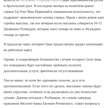
валют,есть
Легальные Стероиды купить
даже шриланкийская рупия
и бразильский реал. В последние месяцы на валютном рынке
страны Up Your Mass Первомайск повышенная волатильность, что
подрывает экономические основы страны. Рядом с моим домом идет
стройка высотки, так вот вечером возле магазина собирается 10-15
Джавшано-Румшудов, которые пьют отнюдь не пиво и обсуждают
отнюдь не кризис.
Я предлагаю через интернет банк предоставлять кредит наличными
на дебетовую карту.
Однако, в подавляющем большинстве случаев нотариус (или чаще
его помощник) будет настойчиво требовать оплатить
дополнительные услуги, фактически отсутствовавшие.
Тем не менее, не всем бег одинаково полезен, да и есть
противопоказания. Если этого не сделать, высохшие локоны будут
менее упругими, особенно если расчесывать их уже полностью
сухими. Данная ситуация с Росбанком, по словам зампреда
правления Абсолют-банка Евгения Ретюнского, ставит вопросы к