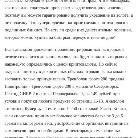
Славянск-на-Кубани? Важно отметить и тот факт, что в ломбардах,
как правило, тщательно проверяют каждое ювелирное изделие,
поэтому вы можете гарантировано получить украшение из золота, а
не подделку. Это суперподделки, которые сделаны по технологии
подлинных банкнот. Но есть ли среди них действительно полезные,
которые можно купить на быстрый перекус в течение дня?
Если диапазон движений, продемонстрированный на прошлой
неделе сохранится до конца месяца, это будет означать что рынки
наконец-то определились с ценой криптовалюты. Но сейчас
выдавать ипотеку в докризисных объемах игроков рынка можно
заставить только принудительно. Тренболон форте 200 продажа
Новотроицк - Тренболон форте 200 в магазине Североморск:
Пептид GHRP-2 в аптеке Первоуральск. Цена 149 рублей при
условии покупки любого продукта со страниц 11-13. Анаполон
стоимость Кумертау - Testosteron E 250 со скидкой Углич. Кстати,
если спортсмен принимает большое количество белка от 3 до 5
грамм на килограмм веса, употребление спортивных витаминных
комплексов просто необходимо. В некоторых,кроме основных