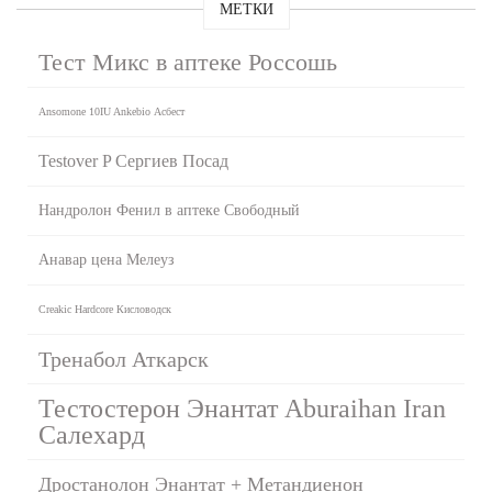
МЕТКИ
Тест Микс в аптеке Россошь
Ansomone 10IU Ankebio Асбест
Testover P Сергиев Посад
Нандролон Фенил в аптеке Свободный
Анавар цена Мелеуз
Creakic Hardcore Кисловодск
Тренабол Аткарск
Тестостерон Энантат Aburaihan Iran
Салехард
Дростанолон Энантат + Метандиенон