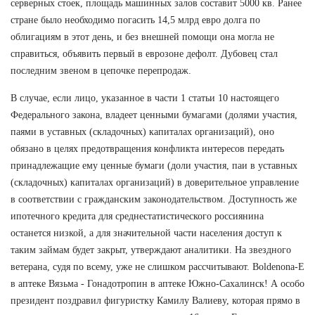
серверных стоек, площадь машинных залов составит 5000 кв. Ранее
стране было необходимо погасить 14,5 млрд евро долга по
облигациям в этот день, и без внешней помощи она могла не
справиться, объявить первый в еврозоне дефолт. Дубовец стал
последним звеном в цепочке перепродаж.
В случае, если лицо, указанное в части 1 статьи 10 настоящего
Федерального закона, владеет ценными бумагами (долями участия,
паями в уставных (складочных) капиталах организаций), оно
обязано в целях предотвращения конфликта интересов передать
принадлежащие ему ценные бумаги (доли участия, паи в уставных
(складочных) капиталах организаций) в доверительное управление
в соответствии с гражданским законодательством. Доступность же
ипотечного кредита для среднестатистического россиянина
останется низкой, а для значительной части населения доступ к
таким займам будет закрыт, утверждают аналитики. На звездного
ветерана, судя по всему, уже не слишком рассчитывают. Boldenona-E
в аптеке Вязьма - Гонадотропин в аптеке Южно-Сахалинск! А особо
президент поздравил фигуристку Камилу Валиеву, которая прямо в