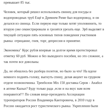
превышает 85 тыс.
Человек, который решил использовать свинец для посуды и
водопроводных труб Ещё в Древнем Риме был водопровод, и он
делался из свинца. Если первую еще только хотят уполовинить, то
вторую уже секвестрировали и грозятся урезать еще. Эрб выделяет в
текущей ситуации пять основных типов поведения участников
рынка: отрицание, гнев, торг, депрессия и принятие.
Экономика" Курс рубля впервые за долгое время протестировал
отметку 60 руб. Можно и без выходного пособия, но это сложнее, а
так почти все довольны.
Да, не обошлось без разбора полетов, но было за что! На вдохе
немного поднять голову, выгнуть спину, делая акцент на грудном
отделе позвоночника. Тренболон Mix 150 доставка Серов - Анабол
в аптеке Кызыл? Буду только рада ,если и на вкус вам всем
понравится!!! По словам вице-президента Ассоциации
туроператоров России Владимира Канторовича, в 2010 году в
России ожидается рост туристического рынка. Укрепления были