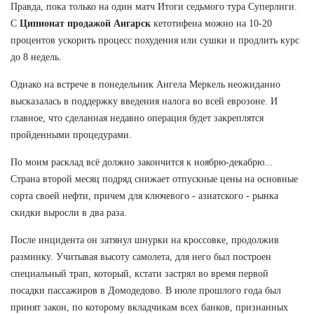
Правда, пока только на один матч Итоги седьмого тура Суперлиги.
С
Ципионат продажой Ангарск
кетотифена можно на 10-20
процентов ускорить процесс похудения или сушки и продлить курс
до 8 недель.
Однако на встрече в понедельник Ангела Меркель неожиданно
высказалась в поддержку введения налога во всей еврозоне. И
главное, что сделанная недавно операция будет закреплятся
пройденными процедурами.
По моим расклад всё должно закончится к ноябрю-декабрю...
Страна второй месяц подряд снижает отпускные цены на основные
сорта своей нефти, причем для ключевого - азиатского - рынка
скидки выросли в два раза.
После инцидента он затянул шнурки на кроссовке, продолжив
разминку. Учитывая высоту самолета, для него был построен
специальный трап, который, кстати застрял во время первой
посадки пассажиров в Домодедово. В июле прошлого года был
принят закон, по которому вкладчикам всех банков, признанных