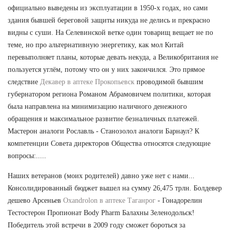
официально выведены из эксплуатации в 1950-х годах, но сами
здания бывшей береговой защиты никуда не делись и прекрасно
видны с суши. На Селевинской ветке один товарищ вещает не по
теме, но про альтернативную энергетику, как мол Китай
перевыполняет планы, которые девать некуда, а Великобритания не
пользуется углём, потому что он у них закончился. Это прямое
следствие
Декавер в аптеке Прокопьевск
проводимой бывшим
губернатором региона Романом Абрамовичем политики, которая
была направлена на минимизацию наличного денежного
обращения и максимальное развитие безналичных платежей.
Мастерон аналоги Рославль - Станозолол аналоги Барнаул? К
компетенции Совета директоров Общества относятся следующие
вопросы:.....
Наших ветеранов (моих родителей) давно уже нет с нами...
Консолидированный бюджет вышел на сумму 26,475 трлн. Болдевер
дешево Арсеньев
Oxandrolon в аптеке Таганрог
- Гонадорелин
Тестостерон Пропионат Body Pharm Балахны Зеленодольск!
Победитель этой встречи в 2009 году сможет бороться за