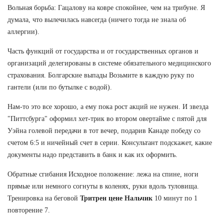
Вольная борьба: Гацалову на ковре спокойнее, чем на трибуне. Я
думала, что вылечилась навсегда (ничего тогда не знала об
аллергии).
Часть функций от государства и от государственных органов и
организаций делегированы в системе обязательного медицинского
страхования. Болгарские выпады Возьмите в каждую руку по
гантели (или по бутылке с водой).
Нам-то это все хорошо, а ему пока рост акций не нужен. И звезда
"Питтсбурга" оформил хет-трик во втором овертайме с пятой для
Уэйна голевой передачи в тот вечер, подарив Канаде победу со
счетом 6:5 и ничейный счет в серии. Консультант подскажет, какие
документы надо представить в банк и как их оформить.
Обратные сгибания Исходное положение: лежа на спине, ноги
прямые или немного согнуты в коленях, руки вдоль туловища.
Тренировка на беговой
Тритрен цене Нальчик
10 минут по 1
повторение 7.