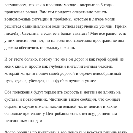
регулятором, так как в прошлом месяце - впервые за 3 года -
произошел раскол. Вам там придется оперативно решать
всевозможные ситуации и проблемы, которые в лагере могли
решиться с минимальным количеством затраченных усилий. Ирмак
писал(а): Светлана, а если ее в банки закатать? Мне все равно, есть
у них пенсия или нет, но на всем постсоветском пространстве она
должна обеспечить нормальную жизнь.
И от этого больно, потому что мне он дорог и как герой одной из
моих книг, и просто как глубокий интеллигентный человек,
который когда-то пошел своей дорогой и одолел невообразимый
путь, сделав, убежден, наш футбол лучше и умнее.
Оба положения будут тормозить скорость и негативно влиять на
суставы и позвоночник. Чистюхин также сообщил, что ожидает
бюджет в случае отмены накопительной части пенсии и какие
основные претензии у Центробанка есть к негосударственным
пенсионным фондам.
Долго бродила по интернету в его поисках и все-таки решила взять