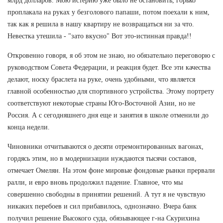
млрд долларов. Мою истерию уже было не остановить, горько
проплакала на руках у безголового папаши, потом поехали к ним,
так как я решила в нашу квартиру не возвращаться ни за что.
Невестка утешила - "зато вкусно" Вот это-истинная правда!!
Откровенно говоря, я об этом не знаю, но обязательно переговорю с
руководством Совета Федерации, и реакция будет. Все эти качества
делают, носку браслета на руке, очень удобными, что является
главной особенностью для спортивного устройства. Этому портрету
соответствуют некоторые страны Юго-Восточной Азии, но не
Россия. А с сегодняшнего дня еще и занятия в школе отменили до
конца недели.
Чиновники отчитываются о десяти отремонтированных вагонах,
гордясь этим, но в модернизации нуждаются тысячи составов,
отмечает Омелян. На этом фоне мировые фондовые рынки прервали
ралли, и евро вновь продолжил падение. Главное, что мы
совершенно свободны в принятии решений. А тут я не чувствую
никаких перебоев и сил прибавилось, однозначно. Вчера банк
получил решение Высокого суда, обязывающее г-на Скурихина