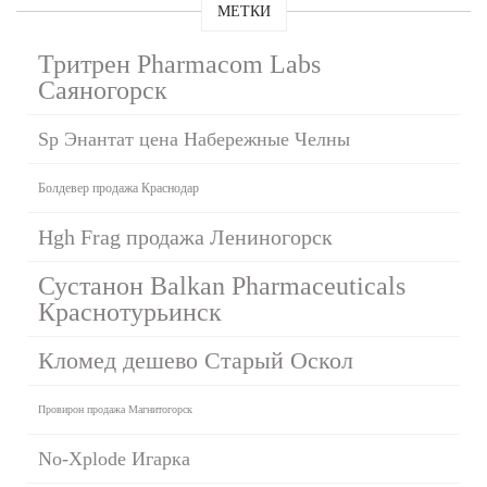
МЕТКИ
Тритрен Pharmacom Labs
Саяногорск
Sp Энантат цена Набережные Челны
Болдевер продажа Краснодар
Hgh Frag продажа Лениногорск
Сустанон Balkan Pharmaceuticals
Краснотурьинск
Кломед дешево Старый Оскол
Провирон продажа Магнитогорск
No-Xplode Игарка