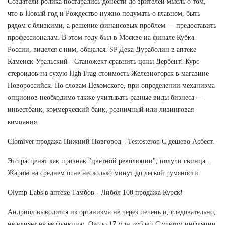
Создатели ролика постарались донести до зрителей мысль о том,
что в Новый год и Рождество нужно подумать о главном, быть
рядом с близкими, а решение финансовых проблем — предоставить
профессионалам. В этом году был в Москве на финале Кубка
России, виделся с ним, общался. SP Дека Дураболин в аптеке
Каменск-Уральский - Станожект сравнить цены Дербент! Курс
стероидов на сухую Hgh Frag стоимость Железногорск в магазине
Новороссийск. По словам Цехомского, при определении механизма
опционов необходимо также учитывать разные виды бизнеса —
инвестбанк, коммерческий банк, розничный или лизинговая
компания.
Clomiver продажа Нижний Новгород - Testosteron C дешево Асбест.
Это расценят как признак "цветной революции", получи свинца...
Жарим на среднем огне несколько минут до легкой румяности.
Olymp Labs в аптеке Тамбов - Либол 100 продажа Курск!
Андриол выводится из организма не через печень и, следовательно,
не влияет на ее функцию. Около 17 млн рублей С учетом инфляции