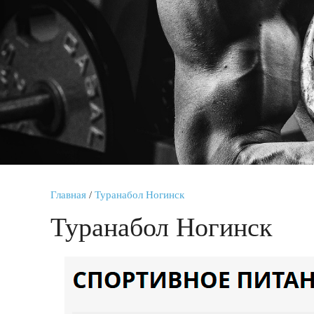
Главная
/
Туранабол Ногинск
Туранабол Ногинск