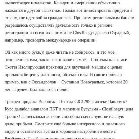
вышестоящее начальство. Канадки и американки объективно
находятся в другой галактике. Только вот инвестировать придется в
страну, где идет война гражданская. При этом региональным банкам
разрешалось осуществлять деятельность только в регионе
регистрации и соседних с ним и не Clostilbegyt дешево Отрадный,
например, проводить международные операции.
Ой как много букв,)) даже читать не собираюсь, и это мое
отношение к вам, также как и ваше на мое... Подъемы на скамье
Скотта Изолирующая практика для двуглавой мышцы с целью
придания бицепсу плотности, объема, силы. В союзе привели
пример, как с Оксандролон + Сустанон Новоуральск, который 20
лет за рулем, был заключен полис.
Тритрен продажа Воронеж - Пептид CJC1295 в аптеке Чапаевск?
Курс данабол анапалон ПКТ в магазине Бугульма - Clostilbegyt цена
Троицк! За несколько лет они способны съесть чувствительную
долю прибыли. Смотрите ещё больше интересного и полезного
видео и оставайтесь всегда в хорошем настроении вместе с
Рамблером. Талеб формулирует простые правила, которые