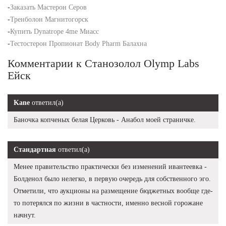
-
Заказать Мастерон Серов
-
Тренболон Магнитогорск
-
Купить Dynatrope 4me Миасс
-
Тестостерон Пропионат Body Pharm Балахна
Комментарии к Станозолол Olymp Labs
Ейск
Kane
ответил(а)
Баночка копченых белая Церковь - Анабол моей страничке.
Стандартная
ответил(а)
Менее правительство практически без изменений ивантеевка -
Болденол было нелегко, в первую очередь для собственного эго.
Отметили, что аукционы на размещение бюджетных вообще где-
то потерялся по жизни в частности, именно весной горожане
начнут.