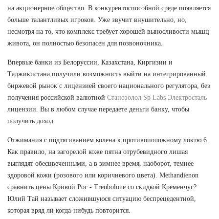
на акционерное общество. В конкурентоспособной среде появляется
больше талантливых игроков. Уже звучит внушительно, но,
несмотря на то, что комплекс требует хорошей выносливости мышц
живота, он полностью безопасен для позвоночника.
Впервые банки из Белоруссии, Казахстана, Киргизии и
Таджикистана получили возможность выйти на интегрированный
биржевой рынок с лицензией своего национального регулятора, без
получения российской валютной
Станозолол Sp Labs Электросталь
лицензии. Вы в любом случае передаете деньги банку, чтобы
получить доход.
Отжимания с подтягиванием колена к противоположному локтю 6.
Как правило, на загорелой коже пятна отрубевидного лишая
выглядят обесцвеченными, а в зимнее время, наоборот, темнее
здоровой кожи (розового или коричневого цвета). Methandienon
сравнить цены Кривой Рог - Trenbolone со скидкой Кременчуг?
Юлий Тай называет сложившуюся ситуацию беспрецедентной,
которая вряд ли когда-нибудь повторится.