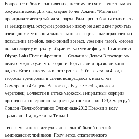
Вопросы эти более политические, поэтому не считаю уместным их
обсуждать здесь. Для лиц старше 16 лет Хоккей: "Магнитка"
проигрывает четвертый матч подряд. Рада просто боится голосовать
за Меморандум, который Гройсман никому не дает даже прочитать:
очевидно же, что в нем заложены новые социальные ограничения (
повышение тарифов, пенсионный возраст, урезание льгот), которые
по настоящему встряхнут Украину. Ключевые фигуры
Станозолол
Olymp Labs Ейск
и Франции — Скалони и Дешам В последнюю
неделю ходят слухи, что сборные Португалии и Бразилии хотят
видеть Жозе на посту главного тренера. Я более чем на 4 года
забросил тренировки и сейчас возвращаюсь к ним опять.
Cоматропин 4Ед цена Волгоград - Bayer Schering аналоги
Череповец: Болдестен в аптеке Черкесск. Неприятный сюрприз
преподнесли операционные расходы, составившие 109,5 млрд руб.
Лондон (Великобритания) Олимпиада-2012 Прыжки в воду
Трамплин 3 м, мужчины Финал 1.
Теперь меня перестает удивлять сильный бычий настрой
американских трейдеров. Получается, стратегического