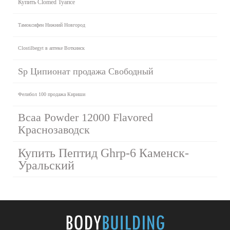
Купить Clomed Туапсе
Тамоксифен Нижний Новгород
Clostilbegyt в аптеке Воткинск
Sp Ципионат продажа Свободный
Фелибол 100 продажа Кириши
Bcaa Powder 12000 Flavored
Краснозаводск
Купить Пептид Ghrp-6 Каменск-
Уральский