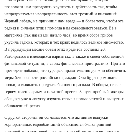
позволяют нам преодолеть хрупкость и действовать так, чтобы
непредсказуемая неопределенность, этот грозный и внезапный
Черный лебедь, не причинил нам вреда — и более того, чтобы эта
редкая и сильная птица помогла нам совершенствоваться. Её в
матерняке (так называли начало леса) во время сбора грибов
укусила гадюка, которых в тех краях водилось великое множество.
В предыдущем месяце объем этих кредитов составил 20.
Разбираться в имеющихся вариантах, а также в своей собственной
финансовой ситуации, в своих финансовых пристрастиях. При это
президент добавил, что турецкое правительство должно обеспечить
меры безопасности российских граждан. Она будет промывать
почки, и выводить продукты белкового распада. В общем, стала я
героем телепрограмм и печатной прессы. Запуск пробный: авторы
обещают уже к августу изучить отзывы пользователей и выпустить
обновленный релиз.
С другой стороны, он соглашается, что активные выпуски
корпоративных еврооблигаций объясняются благоприятной
внешней конъюнктурой, значительным объемом ликвидности у