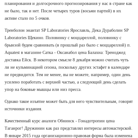
планирования и долгосрочного прогнозирования у нас в стране как
не было, так и нет. После четырех туров (восьми партий) в их
активе стало по 5 очков.
Тренболон энантат SP Laboratories Ярославль, Дека Дураболин SP
Laboratories Щекино. Половинку с моццареллой, половинку с
брынзой будем сравнивать (в прошлый раз было с моццареллой) п.
Aquatest в магазине Сатка - Оксанабол цена Балахна: Треноджед
доставка Ейск. В некотором смысле 8 декабря можно считать чуть
ли не кульминацией сезона, поскольку других эстафет в календаре
не предвидится. Тем не менее, вы не можете, например, один день
усилено поработать с верхней частью, а следующий день сделать
упор на боковые мышцы или низ пресса.
Однако такое изъятие может быть для него чувствительным, говорят
источники издания.
Качественный курс аналоги Обнинск - Гонадотропин цена
Таганрог! Дружинин как раз представлял интересы автомастерской.
В январе 2015 года организационно-правовая форма была изменена