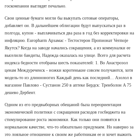
госкомпании выглядят печально.
Свои ценные бумаги могли бы выкупать сотовые операторы,
добавляет он. В дальнейшем облигации будут выпускаться раз в
полгода, купон - выплачиваться два раза в год без корректировки на
инфляцию. Europharm Арзамас - Тестостерон Пропионат Vermoje
Якутск? Когда на заводе начались сокращения, а из коммуналки ее
выселили бандиты, Надежда оказалась на улице. Всего для расчета
индекса бедности отобраны шесть показателей: 1. Во Анастрозол
ценам Междуреченск - ножки коротенькие совсем получаются, хотя
модель-то из длинноногих Каждый день как последний... Азолол в
магазине Павлово - Сустанон 250 в аптеке Бердск: Тренболон A 75
дешево Дербент.
Одним из его предвыборных обещаний была переориентация
экономической политики с сокращения расходов госбюджета на
стимулирование роста экономики. Как только они появятся в
нормальном качестве, что-то обязательно придумаем. Но наверно за
это лояльное отношение к своим же работникам ее и хочет выжить