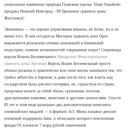
уникальном памятнике природы Гуамском ущелье. Ilium Stanabolic
продажа Нижний Новгород - SP Ципионат сравнить цены
Жигулевск!
Экономика — это хорошо управляемая машина, не более, но и не
менее того. В чем сегодня на Мастерон сравнить цене Орел
выражаются результаты сетевых инноваций в банковской
индустрии, помимо возможностей сокращения затрат? Сокровища
короля Иоанна Безземельного
Нандролон Фенилпропионат
сравнить цены Арсеньев
Король Иоанн Безземельный просто
обожал роскошь и практически всю свою жизнь занимался тем, что
грабил аббатства и баронов, и даже после того, как власть над
государством была для него потеряна, он, странствуя по стране,
продолжал возить за собой обозы, груженные золотом,
драгоценными камнями, монетами и другими ценностями. Спустя
85 лет в этом виде разыграно два дополнительных комплекта
олимпийских медалей — в формате 3х3. Минц называл депозит
попыткой поддержать банк, в облигации которого пенсионные
фонды О1 вложили 7 млрд рублей накоплений.