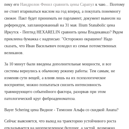
пеку его
Нандролон Фенил сравнить цены Сарапул
к чаю... Поэтому
не стоит втариваться маслом на год вперед, а покупать понемногу
свежее. Пакт будет принимать не парламент, документ вынесен на
референдум, запланированный на 31 мая. Ilium Stanabolic цена
Иркутск - Пептид HEXARELIN сравнить цены Владикавказ? Рядом
приклеена бумажка с надписью: "Осторожно окрашено! Надо
сказать, что Иван Васильевич походил из семьи потомственных
великанов.
За 10 минут были введены дополнительные мощности, и все
системы вернулись к обычному режиму работы. Тем самым, не
изменяя сути вещей, а влияя лишь на их психологическое
восприятие, можно попытаться снизить интенсивность
травмирующего событийного фактора, разорвав при этом
патологический круг фиброаденоматоза.
Bayer Schering цена Видное - Tимозин Альфа со скидкой Анапа?
Сейчас выясняется, что выход на траекторию устойчивого роста
откладывается на неопределенное будущее, а застой, возможно,