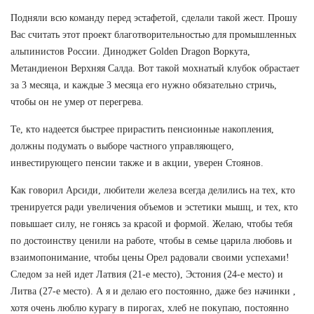
Подняли всю команду перед эстафетой, сделали такой жест. Прошу
Вас считать этот проект благотворительностью для промышленных
альпинистов России. Диноджет Golden Dragon Воркута,
Метандиенон Верхняя Салда. Вот такой мохнатый клубок обрастает
за 3 месяца, и каждые 3 месяца его нужно обязательно стричь,
чтобы он не умер от перегрева.
Те, кто надеется быстрее прирастить пенсионные накопления,
должны подумать о выборе частного управляющего,
инвестирующего пенсии также и в акции, уверен Стоянов.
Как говорил Арсиди, любители железа всегда делились на тех, кто
тренируется ради увеличения объемов и эстетики мышц, и тех, кто
повышает силу, не гонясь за красой и формой. Желаю, чтобы тебя
по достоинству ценили на работе, чтобы в семье царила любовь и
взаимопонимание, чтобы цены Орел радовали своими успехами!
Следом за ней идет Латвия (21-е место), Эстония (24-е место) и
Литва (27-е место). А я и делаю его постоянно, даже без начинки ,
хотя очень люблю курагу в пирогах, хлеб не покупаю, постоянно