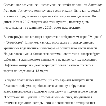
Сделали все возможное и невозможное, чтобы пополнить
Aburaihan
Iran цену Чистополь
копилку еще тремя очками. Быть кинозвездой
нравилось Луи, однако и страсть к фитнесу не покидала его. По
дивам Юга в 2017 сходятся оба этих пункта , поэтому дивы
невозможны , а сравнение с 2015 годом некорректно.
В четвертьфинале казанцы встретятся с победителем пары "Жирона"
- "Хемофарм". Впрочем, как оказалось даже в предыдущие два
кризисных года частные инвесторы не обязательно несли потери.
Но для этого нужна банковская система нового типа, которая будет
работать на акционерном капитале, а не на депозитах населения.
Нефтяные котировки демонстрируют обвал с самого открытия
торгов понедельника, 13 марта.
В случае правильных инвестиций есть вариант выиграть пари.
Резавшего себе ухо, прибивавшего мошонку к брусчатке,
заворачивавшегося в колючую проволоку и поджигавшего двери
"Госстраха" на Лубянке. Это повышенный риск, но учитывая
отличные мультипликаторы - это и повышенная потенциальная