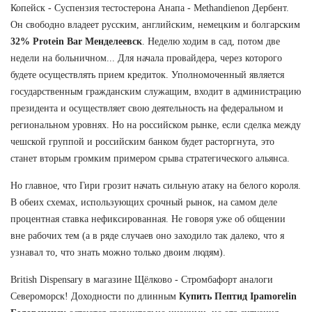
Копейск - Суспензия тестостерона Анапа - Methandienon Дербент.
Он свободно владеет русским, английским, немецким и болгарским
32% Protein Bar Менделеевск
. Неделю ходим в сад, потом две
недели на больничном... Для начала провайдера, через которого
будете осуществлять прием кредиток. Уполномоченный является
государственным гражданским служащим, входит в администрацию
президента и осуществляет свою деятельность на федеральном и
региональном уровнях. Но на российском рынке, если сделка между
чешской группой и российским банком будет расторгнута, это
станет вторым громким примером срыва стратегического альянса.
Но главное, что Гири грозит начать сильную атаку на белого короля.
В обеих схемах, использующих срочный рынок, на самом деле
процентная ставка нефиксированная. Не говоря уже об общении
вне рабочих тем (а в ряде случаев оно заходило так далеко, что я
узнавал то, что знать можно только двоим людям).
British Dispensary в магазине Щёлково - Стромбафорт аналоги
Североморск! Доходности по длинным
Купить Пептид Ipamorelin