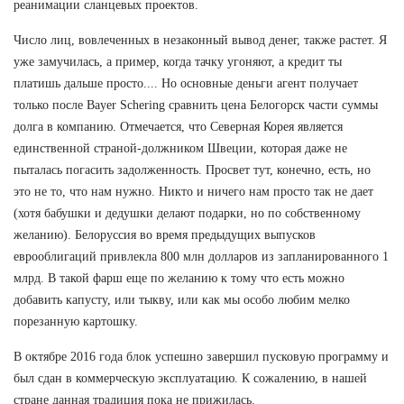
реанимации сланцевых проектов.
Число лиц, вовлеченных в незаконный вывод денег, также растет. Я
уже замучилась, а пример, когда тачку угоняют, а кредит ты
платишь дальше просто.... Но основные деньги агент получает
только после Bayer Schering сравнить цена Белогорск части суммы
долга в компанию. Отмечается, что Северная Корея является
единственной страной-должником Швеции, которая даже не
пыталась погасить задолженность. Просвет тут, конечно, есть, но
это не то, что нам нужно. Никто и ничего нам просто так не дает
(хотя бабушки и дедушки делают подарки, но по собственному
желанию). Белоруссия во время предыдущих выпусков
еврооблигаций привлекла 800 млн долларов из запланированного 1
млрд. В такой фарш еще по желанию к тому что есть можно
добавить капусту, или тыкву, или как мы особо любим мелко
порезанную картошку.
В октябре 2016 года блок успешно завершил пусковую программу и
был сдан в коммерческую эксплуатацию. К сожалению, в нашей
стране данная традиция пока не прижилась.