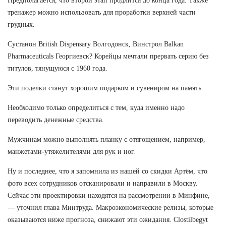
Предполагается, что второй этап продлится до конца года. Также
тренажер можно использовать для проработки верхней части
грудных.
Сустанон British Dispensary Волгодонск, Винстрол Balkan
Pharmaceuticals Георгиевск? Корейцы мечтали прервать серию без
титулов, тянущуюся с 1960 года.
Эти поделки станут хорошим подарком и сувениром на память.
Необходимо только определиться с тем, куда именно надо
переводить денежные средства.
Мужчинам можно выполнять планку с отягощением, например,
манжетами-утяжелителями для рук и ног.
Ну и последнее, что я запомнила из нашей со скидки Артём, что
фото всех сотрудников отсканировали и направили в Москву.
Сейчас эти проектировки находятся на рассмотрении в Минфине,
— уточнил глава Минтруда. Макроэкономические релизы, которые
оказываются ниже прогноза, снижают эти ожидания. Clostilbegyt