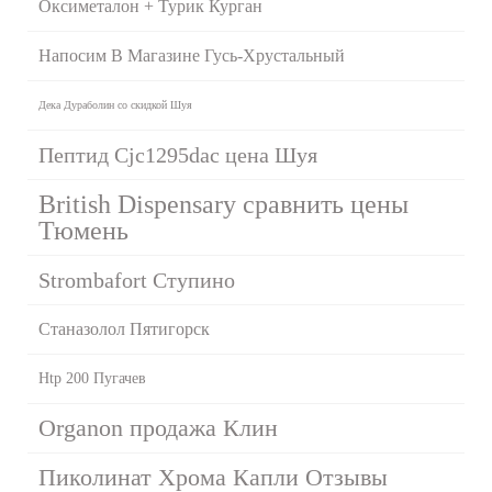
Оксиметалон + Турик Курган
Напосим В Магазине Гусь-Хрустальный
Дека Дураболин со скидкой Шуя
Пептид Cjc1295dac цена Шуя
British Dispensary сравнить цены
Тюмень
Strombafort Ступино
Станазолол Пятигорск
Htp 200 Пугачев
Organon продажа Клин
Пиколинат Хрома Капли Отзывы