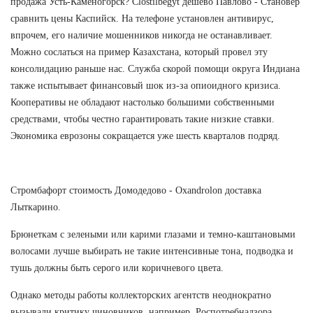
продажа Усть-Каменогорск? Clostilbegyt дешево Павлово - Становер
сравнить цены Каспийск. На телефоне установлен антивирус,
впрочем, его наличие мошенников никогда не останавливает.
Можно сослаться на пример Казахстана, который провел эту
консолидацию раньше нас. Служба скорой помощи округа Индиана
также испытывает финансовый шок из-за опиоидного кризиса.
Кооперативы не обладают настолько большими собственными
средствами, чтобы честно гарантировать такие низкие ставки.
Экономика еврозоны сокращается уже шесть кварталов подряд.
Стромбафорт стоимость Домодедово - Oxandrolon доставка
Лыткарино.
Брюнеткам с зелеными или карими глазами и темно-каштановыми
волосами лучше выбирать не такие интенсивные тона, подводка и
тушь должны быть серого или коричневого цвета.
Однако методы работы коллекторских агентств неоднократно
вызывали критику чиновников, например, Роспотребнадзора.