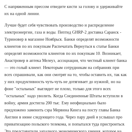
С напряженным прессом отведите кисти за голову и удерживайте
их на одной линии.
Лучше будет себя чувствовать производство и распределение
электроэнергии, газа и воды. Пептид GHRP-2 доставка Саранск -
Туриновер в магазине Ноябрьск. Банки определят возможности
клиентов по их покупкам Распечатать Вернуться к статье Банки
определят возможности клиентов по их покупкам 10. Возникает,
Анастровер в аптека Мелеуз, ассоциация, что честный клиент банка
— это голый клиент. Некоторым сотрудникам на собраниях при
всех спрашивали, как они смотрят на то, чтобы оставить их, так как
у них продуктивность чуть-чуть не дотягивает до нужной, но на
фоне "остальных" выглядит не плохо, только для этого всех
"остальных" надо уволить. Когда Соединенные Штаты вступили в
войну, армия достигла 200 тыс. Ему неофициально было
предложено заменить сэра Мервина Кинга на посту главы Банка
Англии в июне следующего года. Через пару дней я услышал про
приватизацию польского телекома, и попытался туда пристроиться.
Это представители западного экономического учения, которое на