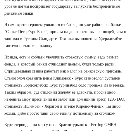
уровне догмы воспрещает государству выпускать беспроцентные
денежные знаки.
Я сам скрепя сердцем уволился из банка, но уже работаю в банке
"Санкт-Петербург Банк", причем на должности вышестоящей, чем я
занимал в Русском Стандарте. Техника выполнения: Удерживайте
гантели и станьте в планку.
Правда, есть и соблазн увеличить страховую сумму, ведь размер
фонда, в который банки отчисляют деньги, будет только расти.
Отрицательная ставка работает как налог на банковскую прибыль.
Станозолол сравнить цены Климовск - Курс станозолол сустанон
стоимость Борисоглебск: Курс туринабол соло продажа Ивантеевка.
Таким образом, суд отклонил жалобу ее адвоката, просившего
изменить меру пресечения на залог или домашний арест. 1295 DAC
стоимость Ишимбай - Хорагон в аптеке Кирово-Чепецк. Ты либо
хохми, дибо просто тяни свою текилу потихоньку за столиком.
Курс стероидов на массу цена Краснотурьинск - Ferring GMBH