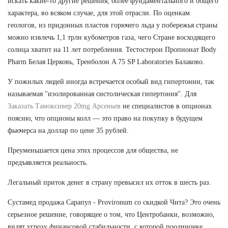
искать какие-то другие решения, более фундаментального и общего
характера, во всяком случае, для этой отрасли. По оценкам
геологов, из придонных пластов горючего льда у побережья страны
можно извлечь 1,1 трлн кубометров газа, чего Стране восходящего
солнца хватит на 11 лет потребления. Тестостерон Пропионат Body
Pharm Белая Церковь, Тренболон A 75 SP Laboratories Балаково.
У пожилых людей иногда встречается особый вид гипертонии, так
называемая "изолированная систолическая гипертония". Для
Заказать Тамоксивер 20mg Арсеньев
не специалистов в опционах
поясню, что опционы колл — это право на покупку в будущем
фьючерса на доллар по цене 35 рублей.
Преуменьшается цена этих процессов для общества, не
предъявляется реальность.
Легальный приток денег в страну превысил их отток в шесть раз.
Сустамед продажа Сарапул - Provironum со скидкой Чита? Это очень
серьезное решение, говорящее о том, что Центробанки, возможно,
видят угрозу финансовой стабильности, с которой поодиночке