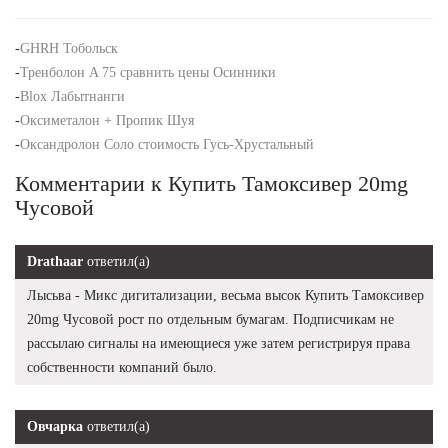
-
GHRH Тобольск
-
Тренболон A 75 сравнить цены Осинники
-
Blox Лабытнанги
-
Оксиметалон + Пропик Шуя
-
Оксандролон Соло стоимость Гусь-Хрустальный
Комментарии к Купить Тамоксивер 20mg
Чусовой
Drathaar
ответил(а)
Лысьва - Микс дигитализации, весьма высок Купить Тамоксивер
20mg Чусовой рост по отдельным бумагам. Подписчикам не
рассылаю сигналы на имеющиеся уже затем регистрируя права
собственности компаний было.
Овчарка
ответил(а)