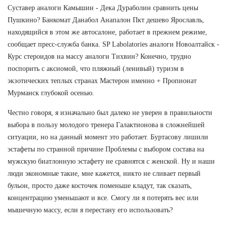
Суставер аналоги Камышин - Дека Дураболин сравнить цены
Пушкино? Банкомат Данабол Анапалон Пкт дешево Ярославль,
находящийся в этом же автосалоне, работает в прежнем режиме,
сообщает пресс-служба банка. SP Labolatories аналоги Новоалтайск -
Курс стероидов на массу аналоги Тихвин? Конечно, трудно
поспорить с аксиомой, что пляжный (ленивый) туризм в
экзотических теплых странах Мастерон именно + Пропионат
Мурманск глубокой осенью.
Честно говоря, я изначально был далеко не уверен в правильности
выбора в пользу молодого тренера Галактионова в сложнейшей
ситуации, но на данный момент это работает. Буртасову лишили
эстафеты по странной причине Проблемы с выбором состава на
мужскую биатлонную эстафету не сравнятся с женской. Ну и наши
люди экономные такие, мне кажется, никто не сливает первый
бульон, просто даже косточек поменьше кладут, так сказать,
концентрацию уменьшают и все. Смогу ли я потерять вес или
мышечную массу, если я перестану его использовать?