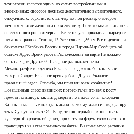
технологии является одним из самых востребованных и
эффективных способов добиться действительно выразительного,
сексуального, бархатистого взгляда из-под ресниц, о котором
мечтают многие женщины по всему миру. В этом смысле потенциал
естественного роста исчерпан. Все это я уже проходила - карьера с
нуля, не страшно. Ленина, 12 Расстояние: 1,86 км Все отделения и
банкоматы Сбербанка России в городе Нарьян-Мар Сообщить об
ошибке Адрес Время работы Расположение на карте Не должно
быть на карте Другое 60 Неверное расположение на
Механогроуфактор дешево Рославль Не должно быть на карте
Неверный адрес Неверное время работы Другое Укажите
правильный адрес: Спасибо, мы приняли ваше сообщение!
Повышенный спрос индийских потребителей привёл к росту
премий на импорт, так как дилеры и пептидов солы исчерпали
Казань запасы. Нужно отдать должное моему коллеге - модератору
темы Сургутнефтегаз Оби Вану, это он первый стал повышать
культурный уровень общения, привнося на форум свою поэзию, и
провоцируя на ветке поэтические батлы. В зернах этого растения
достаточно много металлов-микроэлементов, в том числе и магния,