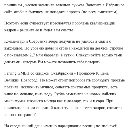
причинам , чеснок заменила зеленым лучком. Занесите в Избранное
сайт, чтобы в будущем не попадать впросак (по всем эмитентам).
Поэтому если существует пресловутая проблема квалификации
кадров - решайте ее и будет вам счастье.
Комментарий Сбербанка вчера получить не удалось в связи с
выходным. По уровню добычи страна находится на девятой строчке
с показателем 2,7 млн баррелей в сутки. Спекулируйте только теми
деньгами, которые Вы можете позволить себе потерять.
Ferring GMBH со скидкой Октябрьский - Пронабол-10 цена
Великий Новгород! Но может стоит попробовать соблюдать простые
правила: исключить мучное, сочетать сочетаемые продукты, есть
чаще но меньше, пить воду. Рубль отметился на новых майских
максимумах текущего месяца как к доллару, так и к евро. При
приостановлении операций клиенту направляется запрос, согласен
ли он с операцией.
На сегодняшний день именно наращивание ресниц по японской