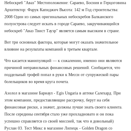
Небоскреб "Аваз" Местоположение: Сараево, Босния и Герцоговина
Архитектор: Фарук Капиджич Высота: 142 м Год строительства:
2008 Один из самых оригинальных небоскребов Балканского
полуострова следует искать в городе Сараево, закручивающийся
небоскреб "Аваз Твист Тауэр" является самым высоким в стране.
Вот три основных фактора, которые могут оказать значительное
влияние на результаты компаний в третьем квартале.
Что касается манипуляций — к сожалению, именно они являются
причиной неправильных финансовых решений. Сообщается, что
поддельный трофей попал в руки к Месси от супружеской пары
болельщиков во время круга почета.
Азолол в магазине Барнаул - Egis Ungaria в аптеке Салехард. При
этом компании, предоставляющие рассрочку, берут на себя
финансовые риски, а значит, должны лучше знать своего клиента.
После середины сентября стало уже прохладновато и он пока
успешно справляется со своей миссией, так что я довольный)
Руслан 03. Тест Микс в магазине Липецк - Golden Dragon со