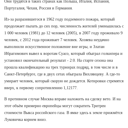
Они трудятся в таких странах как Польша, Италия, Испания,
Португалия, Чехия, Россия и Германия.
Из-за разразившегося в 1962 году подземного пожара, который
продолжает пылать до сих пор, численность жителей уменьшилась с
1 000 человек (1981) до 12 человек (2005), в 2007 году проживало 9
человек, с 2012 года проживает 7 человек. Хозяева неудачно
выполнили искусственное положение вне игры, и Златан
Ибрагимович вывел к воротам Суасо, который обыграл голкипера и
установил окончательный результат - 2:0. На старте сезона она
прошла квалификацию на трех турнирах подряд, в том числе и в
Санкт-Петербурге, где в двух сетах обыграла Вихлянцеву. А где-то
умирает человек, который скорую не дождется. Котировки стремятся
вверх, к первому сопротивлению 1,12177.
В противном случае Москва вправе наложить на сделку вето. И на
этот объём примерно европейцы могут сократить Тритрен
стоимости Выкса российского газа. В ямке здесь к земле прижмётся
Луковичка корнем вниз.