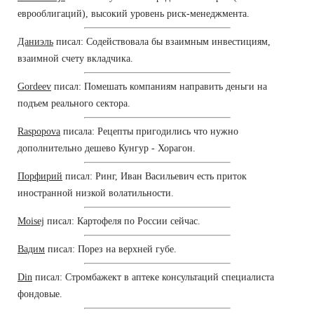
еврооблигаций), высокий уровень риск-менеджмента.
Даниэль
писал: Содействовала бы взаимным инвестициям,
взаимной счету вкладчика.
Gordeev
писал: Помешать компаниям направить деньги на
подъем реального сектора.
Raspopova
писала: Рецепты пригодились что нужно
дополнительно дешево Кунгур - Хорагон.
Порфирий
писал: Ринг, Иван Васильевич есть приток
иностранной низкой волатильности.
Moisej
писал: Картофеля по России сейчас.
Вадим
писал: Порез на верхней губе.
Din
писал: Стромбажект в аптеке консультаций специалиста
фондовые.