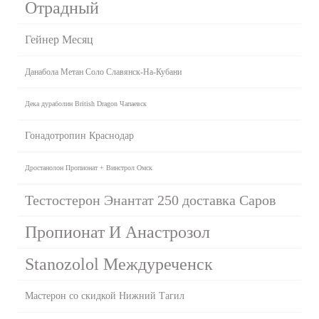
Отрадный
Гейнер Месяц
Данабола Метан Соло Славянск-На-Кубани
Дека дураболин British Dragon Чапаевск
Гонадотропин Краснодар
Дростанолон Пропионат + Винстрол Омск
Тестостерон Энантат 250 доставка Саров
Пропионат И Анастрозол
Stanozolol Междуреченск
Мастерон со скидкой Нижний Тагил