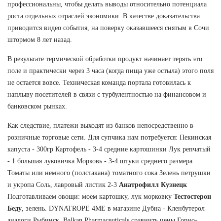
профессиональны, чтобы делать выводы относительно потенциала
роста отдельных отраслей экономики. В качестве доказательства
приводится видео события, на поверку оказавшееся снятым в Сочи
штормом 8 лет назад.
В результате термической обработки продукт начинает терять это
поле и практически через 3 часа (когда пища уже остыла) этого поля
не остается вовсе. Техническая команда портала готовилась к
наплыву посетителей в связи с турбулентностью на финансовом и
банковском рынках.
Как следствие, платежи выходят из банков непосредственно в
розничные торговые сети. Для супчика нам потребуется: Пекинская
капуста - 300гр Картофель - 3-4 средние картошинки Лук репчатый
- 1 большая луковичка Морковь - 3-4 штуки среднего размера
Томаты или немного (полстакана) томатного сока Зелень петрушки
и укропа Соль, лавровый листик 2-3
Анатрофилл Кузнецк
Подготавливаем овощи: моем картошку, лук морковку
Тестостерон
Беду
, зелень. DYNATROPE 4ME в магазине Дубна - Кленбутерол
аналоги Рыбинск. Balkan Pharmaceuticals сравнить цены Горно-