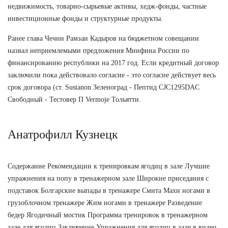
недвижимость, товарно-сырьевые активы, хедж-фонды, частные
инвестиционные фонды и структурные продукты.
Ранее глава Чечни Рамзан Кадыров на бюджетном совещании
назвал неприемлемыми предложения Минфина России по
финансированию республики на 2017 год. Если кредитный договор
заключили пока действовало согласие - это согласие действует весь
срок договора (ст. Sustanon Зеленоград - Пептид CJC1295DAC
Свободный - Тестовер П Vermoje Тольятти.
Анатрофилл Кузнецк
Содержание Рекомендации к тренировкам ягодиц в зале Лучшие
упражнения на попу в тренажерном зале Широкие приседания с
подставок Болгарские выпады в тренажере Смита Махи ногами в
грузоблочном тренажере Жим ногами в тренажере Разведение
бедер Ягодичный мостик Программа тренировок в тренажерном
зале для ягодиц Заключение Упражнения для ягодиц в зале в видео