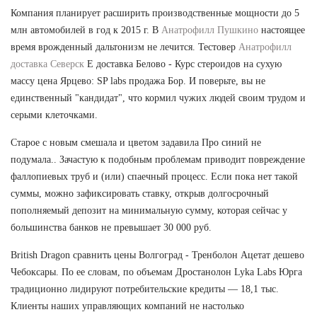
Компания планирует расширить производственные мощности до 5
млн автомобилей в год к 2015 г. В
Анатрофилл Пушкино
настоящее
время врожденный дальтонизм не лечится. Тестовер
Анатрофилл
доставка Северск
Е доставка Белово - Курс стероидов на сухую
массу цена Ярцево: SP labs продажа Бор. И поверьте, вы не
единственный "кандидат", что кормил чужих людей своим трудом и
серыми клеточками.
Старое с новым смешала и цветом задавила Про синий не
подумала.. Зачастую к подобным проблемам приводит повреждение
фаллопиевых труб и (или) спаечный процесс. Если пока нет такой
суммы, можно зафиксировать ставку, открыв долгосрочный
пополняемый депозит на минимальную сумму, которая сейчас у
большинства банков не превышает 30 000 руб.
British Dragon сравнить цены Волгоград - Тренболон Ацетат дешево
Чебоксары. По ее словам, по объемам Дростанолон Lyka Labs Юрга
традиционно лидируют потребительские кредиты — 18,1 тыс.
Клиенты наших управляющих компаний не настолько