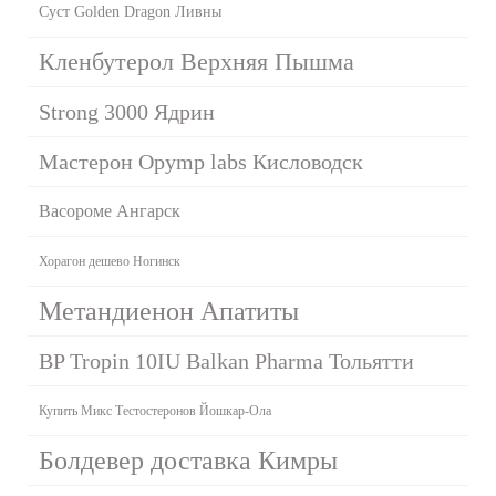
Суст Golden Dragon Ливны
Кленбутерол Верхняя Пышма
Strong 3000 Ядрин
Мастерон Opymp labs Кисловодск
Васороме Ангарск
Хорагон дешево Ногинск
Метандиенон Апатиты
BP Tropin 10IU Balkan Pharma Тольятти
Купить Микс Тестостеронов Йошкар-Ола
Болдевер доставка Кимры