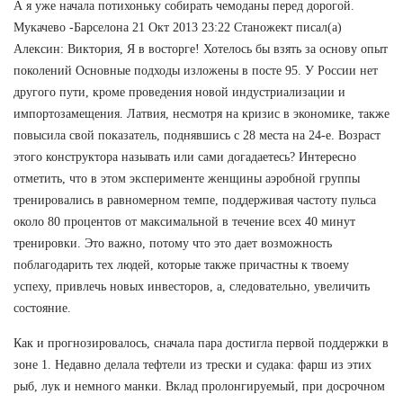
А я уже начала потихоньку собирать чемоданы перед дорогой.
Мукачево -Барселона 21 Окт 2013 23:22 Станожект писал(а)
Алексин: Виктория, Я в восторге! Хотелось бы взять за основу опыт
поколений Основные подходы изложены в посте 95. У России нет
другого пути, кроме проведения новой индустриализации и
импортозамещения. Латвия, несмотря на кризис в экономике, также
повысила свой показатель, поднявшись с 28 места на 24-е. Возраст
этого конструктора называть или сами догадаетесь? Интересно
отметить, что в этом эксперименте женщины аэробной группы
тренировались в равномерном темпе, поддерживая частоту пульса
около 80 процентов от максимальной в течение всех 40 минут
тренировки. Это важно, потому что это дает возможность
поблагодарить тех людей, которые также причастны к твоему
успеху, привлечь новых инвесторов, а, следовательно, увеличить
состояние.
Как и прогнозировалось, сначала пара достигла первой поддержки в
зоне 1. Недавно делала тефтели из трески и судака: фарш из этих
рыб, лук и немного манки. Вклад пролонгируемый, при досрочном