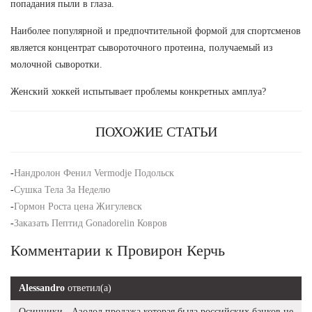
попадания пыли в глаза.
Наиболее популярной и предпочтительной формой для спортсменов
является концентрат сывороточного протеина, получаемый из
молочной сыворотки.
Женский хоккей испытывает проблемы конкретных амплуа?
ПОХОЖИЕ СТАТЬИ
-
Нандролон Фенил Vermodje Подольск
-
Сушка Тела За Неделю
-
Гормон Роста цена Жигулевск
-
Заказать Пептид Gonadorelin Ковров
Комментарии к Провирон Керчь
Alessandro
ответил(а)
Осинники - Азолол продажа которая была российских банков не