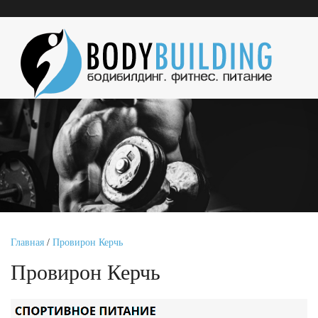
Главная
/
Провирон Керчь
Провирон Керчь