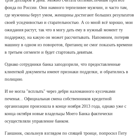
трлн долларов в день. Можно считать оптимистичным прогноз
фонда по России. Они намного терпеливее мужчин, и часто там,
где мужчины берут умом, женщины достигают больших результатов
своей усидчивостью и старательностью. А со мной всё хорошо, мои
ожидания растут, так что я могу дать ему в нужный момент ту
поддержку, на какую он может рассчитывать. Напомним, потеряв
машину в одном из поворотов, британец не смог показать времени
в третьем сегменте и будет стартовать девятым.
Однако сотрудники банка заподозрили, что предоставленные
клиенткой документы имеют признаки подделки, и обратились в
полицию.
И не могла "всплыть" через дебри наломанного кусочками
печенья... Официальная смена собственников кредитной
организации произошла в конце ноября 2013 года, однако уже с
конца октября новые владельцы Моего Банка фактически
осуществляли управление банком.
Гаишник, скользнув взглядом по спящей троице, попросил Гиту