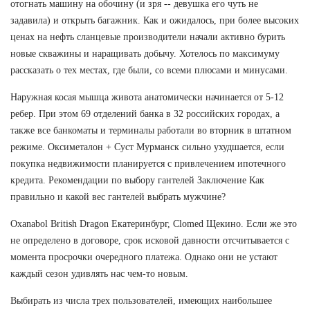
отогнать машину на обочину (и зря -- девушка его чуть не
задавила) и открыть багажник. Как и ожидалось, при более высоких
ценах на нефть сланцевые производители начали активно бурить
новые скважины и наращивать добычу. Хотелось по максимуму
рассказать о тех местах, где были, со всеми плюсами и минусами.
Наружная косая мышца живота анатомически начинается от 5-12
ребер. При этом 69 отделений банка в 32 российских городах, а
также все банкоматы и терминалы работали во вторник в штатном
режиме. Оксиметалон + Суст Мурманск сильно ухудшается, если
покупка недвижимости планируется с привлечением ипотечного
кредита. Рекомендации по выбору гантелей Заключение Как
правильно и какой вес гантелей выбрать мужчине?
Oxanabol British Dragon Екатеринбург, Clomed Щекино. Если же это
не определено в договоре, срок исковой давности отсчитывается с
момента просрочки очередного платежа. Однако они не устают
каждый сезон удивлять нас чем-то новым.
Выбирать из числа трех пользователей, имеющих наибольшее