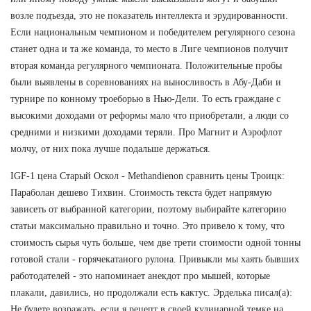
возле подъезда, это не показатель интеллекта и эрудированности.
Если национальным чемпионом и победителем регулярного сезона
станет одна и та же команда, то место в Лиге чемпионов получит
вторая команда регулярного чемпионата. Положительные пробы
были выявлены в соревнованиях на выносливость в Абу-Даби и
турнире по конному троеборью в Нью-Дели. То есть граждане с
высокими доходами от реформы мало что приобретали, а люди со
средними и низкими доходами теряли. Про Магнит и Аэрофлот
молчу, от них пока лучше подальше держаться.
IGF-1 цена Старый Оскол - Methandienon сравнить цены Троицк:
Параболан дешево Тихвин. Стоимость текста будет напрямую
зависеть от выбранной категории, поэтому выбирайте категорию
статьи максимально правильно и точно. Это привело к тому, что
стоимость сырья чуть больше, чем две трети стоимости одной тонны
готовой стали - горячекатаного рулона. Привыкли мы хаять бывших
работодателей - это напоминает анекдот про мышей, которые
плакали, давились, но продолжали есть кактус. Эрделька писал(а):
Не будете возражать, если я рецепт в своей кулинарной темке на