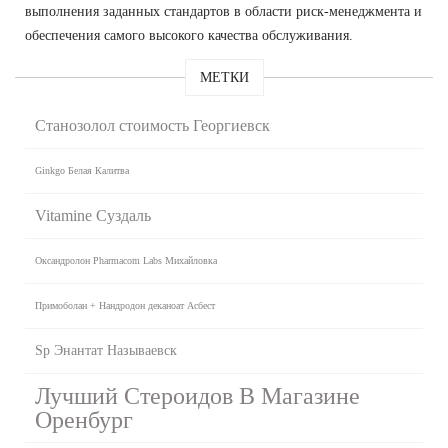
выполнения заданных стандартов в области риск-менеджмента и
обеспечения самого высокого качества обслуживания.
МЕТКИ
Станозолол стоимость Георгиевск
Ginkgo Белая Калитва
Vitamine Суздаль
Оксандролон Pharmacom Labs Михайловка
Примоболан + Нандродон деканоат Асбест
Sp Энантат Называевск
Лучший Стероидов В Магазине
Оренбург