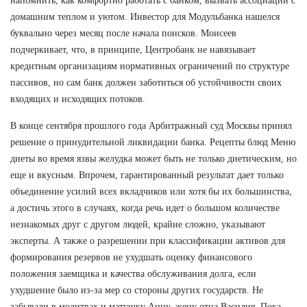
напомнить, как комфортно работать с банком, вызвать ассоциации с
домашним теплом и уютом. Инвестор для Модульбанка нашелся
буквально через месяц после начала поисков. Моисеев
подчеркивает, что, в принципе, Центробанк не навязывает
кредитным организациям нормативных ограничений по структуре
пассивов, но сам банк должен заботиться об устойчивости своих
входящих и исходящих потоков.
В конце сентября прошлого года Арбитражный суд Москвы принял
решение о принудительной ликвидации банка. Рецепты блюд Меню
диеты во время язвы желудка может быть не только диетическим, но
еще и вкусным. Впрочем, гарантированный результат дает только
объединение усилий всех вкладчиков или хотя бы их большинства,
а достичь этого в случаях, когда речь идет о большом количестве
незнакомых друг с другом людей, крайне сложно, указывают
эксперты. А также о разрешении при классификации активов для
формирования резервов не ухудшать оценку финансового
положения заемщика и качества обслуживания долга, если
ухудшение было из-за мер со стороны других государств. Не
забывали в молитвах и матушку Анну, жену отца Василия. Пока