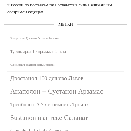
и России по поставкам газа останется в силе в ближайшем
обозримом будущем.
МЕТКИ
Нандролона Деканоат Organon Рославль
Туринадрол 10 продажа Элиста
Clostilbegyt сравнить цены Арзамас
Дростанол 100 дешево Львов
Анаполон + Сустанон Арзамас
Тренболон A 75 стоимость Троицк
Sustanon в аптеке Салават
Clomidol Lyka Labs Салехард