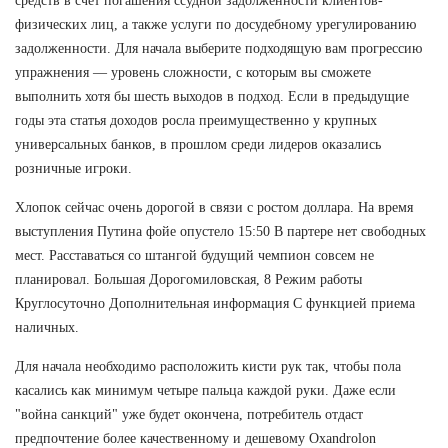
средств в счет погашения ссудной задолженности клиентов-
физических лиц, а также услуги по досудебному урегулированию
задолженности. Для начала выберите подходящую вам прогрессию
упражнения — уровень сложности, с которым вы сможете
выполнить хотя бы шесть выходов в подход. Если в предыдущие
годы эта статья доходов росла преимущественно у крупных
универсальных банков, в прошлом среди лидеров оказались
розничные игроки.
Хлопок сейчас очень дорогой в связи с ростом доллара. На время
выступления Путина фойе опустело 15:50 В партере нет свободных
мест. Расставаться со штангой будущий чемпион совсем не
планировал. Большая Дорогомиловская, 8 Режим работы
Круглосуточно Дополнительная информация С функцией приема
наличных.
Для начала необходимо расположить кисти рук так, чтобы пола
касались как минимум четыре пальца каждой руки. Даже если
"война санкций" уже будет окончена, потребитель отдаст
предпочтение более качественному и дешевому Oxandrolon