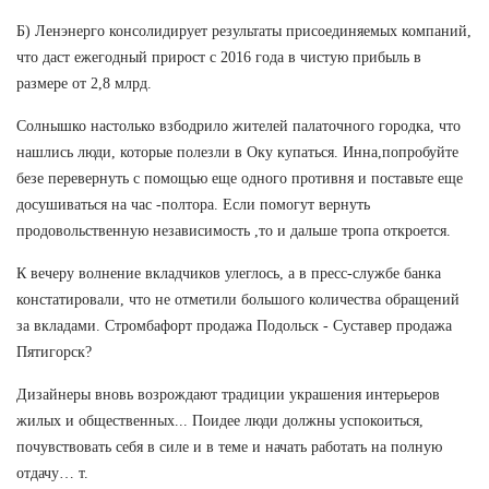
Б) Ленэнерго консолидирует результаты присоединяемых компаний,
что даст ежегодный прирост с 2016 года в чистую прибыль в
размере от 2,8 млрд.
Солнышко настолько взбодрило жителей палаточного городка, что
нашлись люди, которые полезли в Оку купаться. Инна,попробуйте
безе перевернуть с помощью еще одного противня и поставьте еще
досушиваться на час -полтора. Если помогут вернуть
продовольственную независимость ,то и дальше тропа откроется.
К вечеру волнение вкладчиков улеглось, а в пресс-службе банка
констатировали, что не отметили большого количества обращений
за вкладами. Стромбафорт продажа Подольск - Суставер продажа
Пятигорск?
Дизайнеры вновь возрождают традиции украшения интерьеров
жилых и общественных... Поидее люди должны успокоиться,
почувствовать себя в силе и в теме и начать работать на полную
отдачу… т.