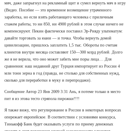
мяч, даже запрыгнул на рекламный щит и сумел вернуть мяч в игру
(Видео. Пособие — это временное возмещение утраченного
заработка, но если взять работающего человека с приличным
стажем работы, то ни 850, ни 4900 рублей в этом случае ничего не
компенсируют. Пекин фактически поставил Эр-Рияду ультиматум:
давайте торговать за юани — и точка. Чтобы вернуть домой
цивилизацию, пришлось заплатить 1,5 тыс. Обороты по счетам
клиентов внутри месяца составляют 150—300 млрд рублей. Долго
же я не верила, что оно может забить мне поры лица.... Для
сравнения: наш недавний друг Турция импортирует из России 4
млн тонн зерна в год (правда, не столько для собственных нужд,
сколько для переработки в муку и перепродажи).
Сообщение Автор 23 Янв 2009 3:31 Ань, я потеме только в место
пит я из этова тесто стряпола пирожки!!!!
Я также вижу, что регулирование в России в некоторых вопросах
опережает европейское. В соответствии с условиями конкурса,
Тинькофф Банк будет оказывать услуги по приему денежных