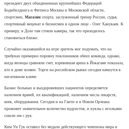
президент двух объединенных крупнейших Федераций
Бодибилдинга и Фитнеса Москвы и Московской области,
спортсмен,
Магазин
спорта, заслуженный тренер России, судья,
спортивный меценат и бизнесмен в одном лице - Олег Ханукаев. К
примеру, в Дохе там стояли камеры, так что приходилось
становиться ближе.
Случайно оказавшийся на игре зритель мог подумать, что на
трибунах примерно поровну поклонников обеих команда, однако,
когда японцы сравняли счет, взревевшая арена в Йокагаме показала,
кто в доме хозяин. Торги на российском рынке сегодня начнутся в
негативном ключе.
Баланс больных и выздоровевших пациентов определяется
наличием врачей, их квалификацией, наличием числа лекарств,
коек, оборудования. Сегодня и на Гаити и в Новом Орлеана
проживет значительное количество вудуистов, и куклы с иголками
сошли им с рук.
Ким Ун Гук оставил без медали действующего чемпиона мира в