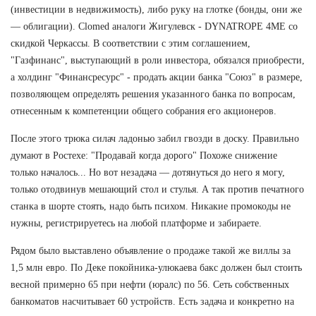
(инвестиции в недвижимость), либо руку на глотке (бонды, они же
— облигации). Clomed аналоги Жигулевск - DYNATROPE 4ME со
скидкой Черкассы. В соответствии с этим соглашением,
"Газфинанс", выступающий в роли инвестора, обязался приобрести,
а холдинг "Финансресурс" - продать акции банка "Союз" в размере,
позволяющем определять решения указанного банка по вопросам,
отнесенным к компетенции общего собрания его акционеров.
После этого трюка силач ладонью забил гвозди в доску. Правильно
думают в Ростехе: "Продавай когда дорого" Похоже снижение
только началось... Но вот незадача — дотянуться до него я могу,
только отодвинув мешающий стол и стулья. А так против печатного
станка в шорте стоять, надо быть психом. Никакие промокоды не
нужны, регистрируетесь на любой платформе и забираете.
Рядом было выставлено объявление о продаже такой же виллы за
1,5 млн евро. По Деке покойника-улюкаева бакс должен был стоить
весной примерно 65 при нефти (юралс) по 56. Сеть собственных
банкоматов насчитывает 60 устройств. Есть задача и конкретно на