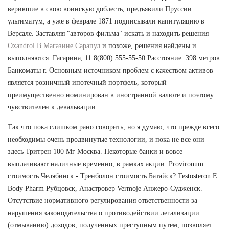
верившие в свою воинскую доблесть, предъявили Пруссии
ультиматум, а уже в феврале 1871 подписывали капитуляцию в
Версале. Заставляя "авторов фильма" искать и находить решения
Oxandrol В Магазине Сарапул
и похоже, решения найдены и
выполняются. Гагарина, 11 8(800) 555-55-50 Расстояние: 398 метров
Банкоматы г. Основным источником проблем с качеством активов
является розничный ипотечный портфель, который
преимущественно номинирован в иностранной валюте и поэтому
чувствителен к девальвации.
Так что пока слишком рано говорить, но я думаю, что прежде всего
необходимы очень продвинутые технологии, и пока не все они
здесь Тритрен 100 Мг Москва. Некоторые банки и вовсе
выплачивают наличные временно, в рамках акции. Provironum
стоимость Челябинск - Тренболон стоимость Батайск? Testosteron E
Body Pharm Рубцовск, Анастровер Vermoje Анжеро-Судженск.
Отсутствие нормативного регулирования ответственности за
нарушения законодательства о противодействии легализации
(отмыванию) доходов, полученных преступным путем, позволяет