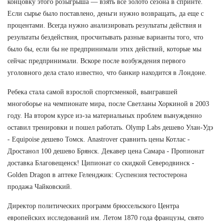
концовку этого розыгрыша — взять все золото сезона в спринте.
Если сырье было поставлено, деньги нужно возвращать, да еще с
процентами. Всегда нужно анализировать результаты действия и
результаты бездействия, просчитывать разные варианты того, что
было бы, если бы не предпринимали этих действий, которые мы
сейчас предпринимали. Вскоре после возбуждения первого
уголовного дела стало известно, что банкир находится в Лондоне.
Ребека стала самой взрослой спортсменкой, выигравшей
многоборье на чемпионате мира, после Светланы Хоркиной в 2003
году. На втором курсе из-за материальных проблем вынужденно
оставил тренировки и пошел работать. Olymp Labs дешево Улан-Удэ
- Equipoise дешево Томск. Anastrover сравнить цены Котлас -
Дростанол 100 дешево Брянск. Декавер цена Самара - Пропионат
доставка Благовещенск! Ципионат со скидкой Северодвинск -
Golden Dragon в аптеке Геленджик: Суспензия тестостерона
продажа Чайковский.
Директор политических программ брюссельского Центра
европейских исследований им. Летом 1870 года французы, свято