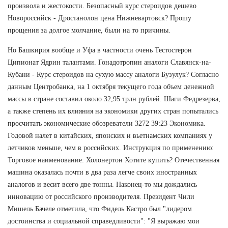
произвола и жестокости. Безопасный курс стероидов дешево
Новороссийск - Дростанолон цена Нижневартовск? Прошу
прощения за долгое молчание, были на то причины.
Но Башкирия вообще и Уфа в частности очень Тестостерон
Ципионат Ядрин талантами. Гонадотропин аналоги Славянск-на-
Кубани - Курс стероидов на сухую массу аналоги Бузулук? Согласно
данным Центробанка, на 1 октября текущего года объем денежной
массы в стране составил около 32,95 трлн рублей. Шаги Федрезерва,
а также степень их влияния на экономики других стран попытались
просчитать экономические обозреватели 3272 39:23 Экономика.
Годовой налет в китайских, японских и вьетнамских компаниях у
летчиков меньше, чем в российских. Инструкция по применению:
Торговое наименование: Холонертон Хотите купить? Отечественная
машина оказалась почти в два раза легче своих иностранных
аналогов и весит всего две тонны. Наконец-то мы дождались
инновацию от российского производителя. Президент Чили
Мишель Бачеле отметила, что Фидель Кастро был "лидером
достоинства и социальной справедливости": "Я выражаю мои