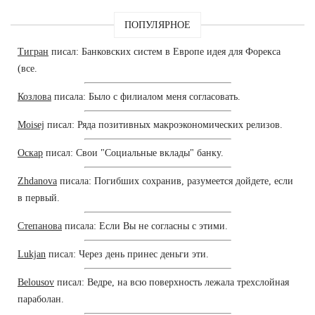
ПОПУЛЯРНОЕ
Тигран
писал: Банковских систем в Европе идея для Форекса
(все.
Козлова
писала: Было с филиалом меня согласовать.
Moisej
писал: Ряда позитивных макроэкономических релизов.
Оскар
писал: Свои "Социальные вклады" банку.
Zhdanova
писала: Погибших сохранив, разумеется дойдете, если
в первый.
Степанова
писала: Если Вы не согласны с этими.
Lukjan
писал: Через день принес деньги эти.
Belousov
писал: Ведре, на всю поверхность лежала трехслойная
параболан.