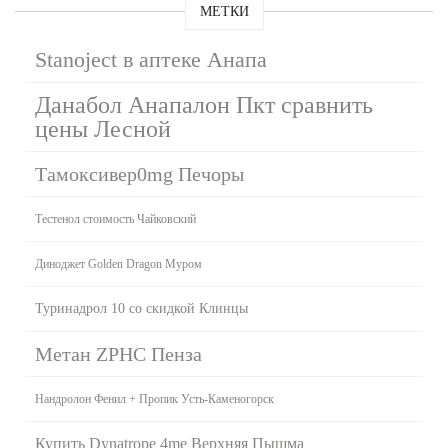
МЕТКИ
Stanoject в аптеке Анапа
Данабол Анапалон Пкт сравнить
цены Лесной
Тамоксивер0mg Печоры
Тестенол стоимость Чайковский
Диноджет Golden Dragon Муром
Туринадрол 10 со скидкой Клинцы
Метан ZPHC Пенза
Нандролон Фенил + Пропик Усть-Каменогорск
Купить Dynatrope 4me Верхняя Пышма