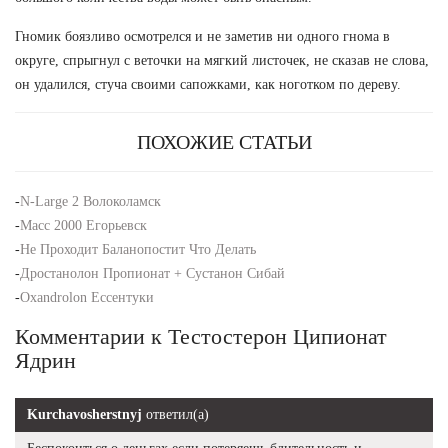
Гномик боязливо осмотрелся и не заметив ни одного гнома в
округе, спрыгнул с веточки на мягкий листочек, не сказав не слова,
он удалился, стуча своими сапожками, как ноготком по дереву.
ПОХОЖИЕ СТАТЬИ
-
N-Large 2 Волоколамск
-
Масс 2000 Егорьевск
-
Не Проходит Баланопостит Что Делать
-
Дростанолон Пропионат + Сустанон Сибай
-
Oxandrolon Ессентуки
Комментарии к Тестостерон Ципионат
Ядрин
Kurchavosherstnyj
ответил(а)