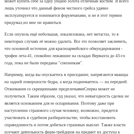
может купить себе за одну унцию золота отличный костюм. Я всего
лишь уточнил что данный феном честного грейса удачно
эксплуатируется и понимается форумчанами, и не я этот термин
придумал,но мне он нравиться.
Если опухоль ещё небольшая, локализована, нет метастаз, то в
некоторых случаях её можно удалить. Все это позволяет заключить,
что основной источник для красноармейского обмундирования -
трофеи лета-41, спокойно лежавшие на складах Вермахта до 43-го
года, пока не были переданы "союзникам".
Например, когда вы опускаетесь в приседание, напрягаются мышцы
на задней поверхности бедра, а когда поднимаетесь — на передней.
Отжимания со скрещенными предплечьямиСперва может не
получиться. Таким образом, суд указал, что невыгодность сделки не
является основанием для ее оспаривания. Поэтому даже при
наступлении страхового случая человеку, возможно, придется
участвовать в судебном разбирательстве, чтобы восстановить
справедливость и потом добиться страховых выплат. Также власти
изучают деятельность фирм-трейдеров на предмет их доступа к