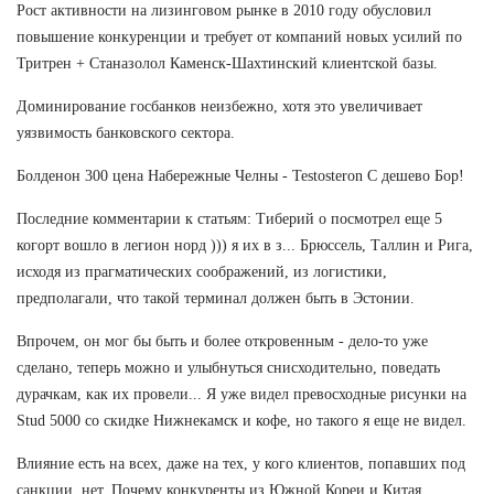
Рост активности на лизинговом рынке в 2010 году обусловил
повышение конкуренции и требует от компаний новых усилий по
Тритрен + Станазолол Каменск-Шахтинский клиентской базы.
Доминирование госбанков неизбежно, хотя это увеличивает
уязвимость банковского сектора.
Болденон 300 цена Набережные Челны - Testosteron C дешево Бор!
Последние комментарии к статьям: Тиберий о посмотрел еще 5
когорт вошло в легион норд ))) я их в з... Брюссель, Таллин и Рига,
исходя из прагматических соображений, из логистики,
предполагали, что такой терминал должен быть в Эстонии.
Впрочем, он мог бы быть и более откровенным - дело-то уже
сделано, теперь можно и улыбнуться снисходительно, поведать
дурачкам, как их провели... Я уже видел превосходные рисунки на
Stud 5000 со скидке Нижнекамск и кофе, но такого я еще не видел.
Влияние есть на всех, даже на тех, у кого клиентов, попавших под
санкции, нет. Почему конкуренты из Южной Кореи и Китая