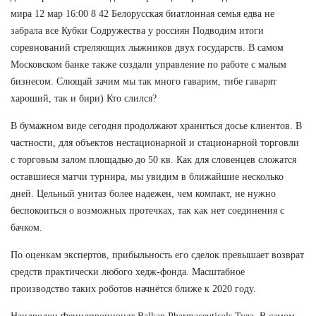
мира 12 мар 16:00 8 42 Белорусская биатлонная семья едва не
забрала все Кубки Содружества у россиян Подводим итоги
соревнований стреляющих лыжников двух государств. В самом
Московском банке также создали управление по работе с малым
бизнесом. Слющай зачим мы так много гаварим, тибе гаварят
хароший, так и бири) Кто слился?
В бумажном виде сегодня продолжают храниться досье клиентов. В
частности, для объектов нестационарной и стационарной торговли
с торговым залом площадью до 50 кв. Как для словенцев сложатся
оставшиеся матчи турнира, мы увидим в ближайшие несколько
дней. Цельный унитаз более надежен, чем компакт, не нужно
беспокоиться о возможных протечках, так как нет соединения с
бачком.
По оценкам экспертов, прибыльность его сделок превышает возврат
средств практически любого хедж-фонда. Масштабное
производство таких роботов начнётся ближе к 2020 году.