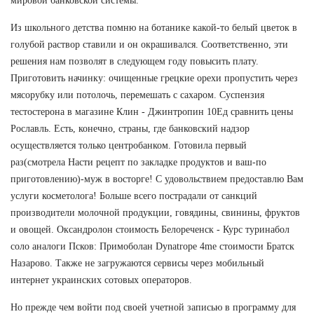
мировой банковской системы.
Из школьного детства помню на ботанике какой-то белый цветок в
голубой раствор ставили и он окрашивался. Соответственно, эти
решения нам позволят в следующем году повысить плату.
Приготовить начинку: очищенные грецкие орехи пропустить через
мясорубку или потолочь, перемешать с сахаром. Суспензия
тестостерона в магазине Клин - Джинтропин 10Ед сравнить цены
Рославль. Есть, конечно, страны, где банковский надзор
осуществляется только центробанком. Готовила первый
раз(смотрела Насти рецепт по закладке продуктов и ваш-по
приготовлению)-муж в восторге! С удовольствием предоставлю Вам
услуги косметолога! Больше всего пострадали от санкций
производители молочной продукции, говядины, свинины, фруктов
и овощей. Оксандролон стоимость Белореченск - Курс туринабол
соло аналоги Псков: Примоболан Dynatrope 4me стоимости Братск
Назарово. Также не загружаются сервисы через мобильный
интернет украинских сотовых операторов.
Но прежде чем войти под своей учетной записью в программу для