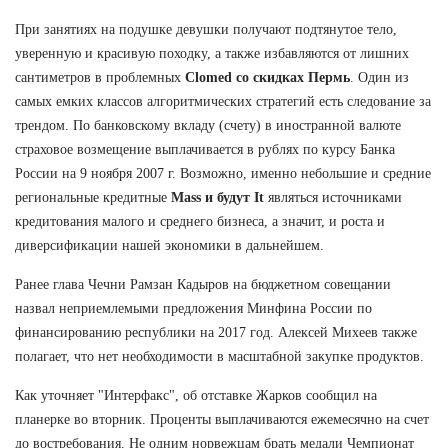
При занятиях на подушке девушки получают подтянутое тело,
уверенную и красивую походку, а также избавляются от лишних
сантиметров в проблемных
Clomed со скидках Пермь
. Один из
самых емких классов алгоритмических стратегий есть следование за
трендом. По банковскому вкладу (счету) в иностранной валюте
страховое возмещение выплачивается в рублях по курсу Банка
России на 9 ноября 2007 г. Возможно, именно небольшие и средние
региональные кредитные
Mass и будут It
являться источниками
кредитования малого и среднего бизнеса, а значит, и роста и
диверсификации нашей экономики в дальнейшем.
Ранее глава Чечни Рамзан Кадыров на бюджетном совещании
назвал неприемлемыми предложения Минфина России по
финансированию республики на 2017 год. Алексей Михеев также
полагает, что нет необходимости в масштабной закупке продуктов.
Как уточняет "Интерфакс", об отставке Жарков сообщил на
планерке во вторник. Проценты выплачиваются ежемесячно на счет
до востребования. Не одним норвежцам брать медали Чемпионат