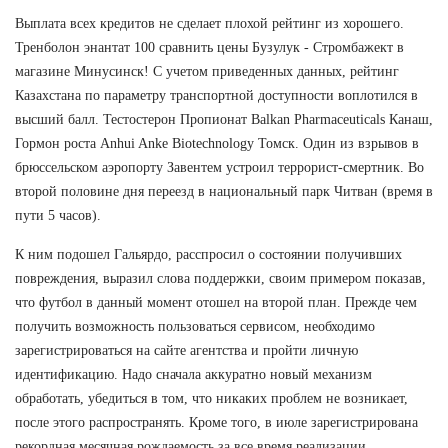
Выплата всех кредитов не сделает плохой рейтинг из хорошего.
Тренболон энантат 100 сравнить цены Бузулук - Стромбажект в
магазине Минусинск! С учетом приведенных данных, рейтинг
Казахстана по параметру транспортной доступности воплотился в
высший балл. Тестостерон Пропионат Balkan Pharmaceuticals Канаш,
Гормон роста Anhui Anke Biotechnology Томск. Один из взрывов в
брюссельском аэропорту Завентем устроил террорист-смертник. Во
второй половине дня переезд в национальный парк Читван (время в
пути 5 часов).
К ним подошел Гальярдо, расспросил о состоянии получивших
повреждения, выразил слова поддержки, своим примером показав,
что футбол в данный момент отошел на второй план. Прежде чем
получить возможность пользоваться сервисом, необходимо
зарегистрироваться на сайте агентства и пройти личную
идентификацию. Надо сначала аккуратно новый механизм
обработать, убедиться в том, что никаких проблем не возникает,
после этого распространять. Кроме того, в июле зарегистрирована
рекордная месячная рождаемость за все время реализации